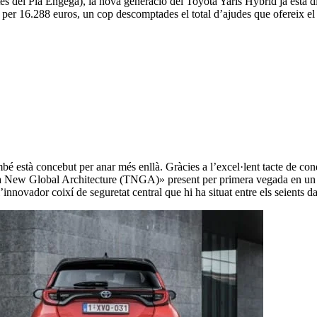
tes del Pla Engega), la nova generació del Toyota Yaris Hybrid ja està
t per 16.288 euros, un cop descomptades el total d’ajudes que ofereix el
é està concebut per anar més enllà. Gràcies a l’excel·lent tacte de condu
 New Global Architecture (TNGA)» present per primera vegada en un mo
innovador coixí de seguretat central que hi ha situat entre els seients d