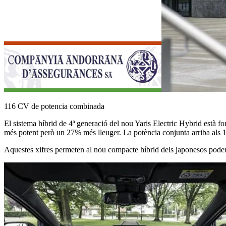
116 CV de potencia combinada
El sistema híbrid de 4ª generació del nou Yaris Electric Hybrid està for
més potent però un 27% més lleuger. La potència conjunta arriba als 
Aquestes xifres permeten al nou compacte híbrid dels japonesos poder