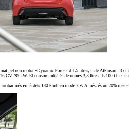
mat pel nou motor «Dynamic Force» d’1.5 litres, cicle Atkinson i 3 cilind
116 CV /85 kW. El consum mitjà és de només 3,8 litres als 100 i i les
 arribar més enllà dels 130 km/h en mode EV. A més, és un 20% més efic