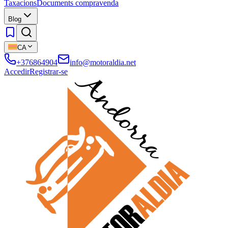
Taxacions
Documents compravenda
Blog
CA
+376864904
info@motoraldia.net
Accedir
Registrar-se