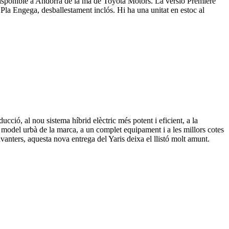
 disponible a Andorra de la mà de Toyota Motors. La versió Première
 Pla Engega, desballestament inclós. Hi ha una unitat en estoc al
cció, al nou sistema híbrid elèctric més potent i eficient, a la
del urbà de la marca, a un complet equipament i a les millors cotes
avanters, aquesta nova entrega del Yaris deixa el llistó molt amunt.