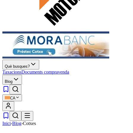
Què busques?
Taxacions
Documents compravenda
Blog
CA
Inici
›
Blog
›
Cotxes