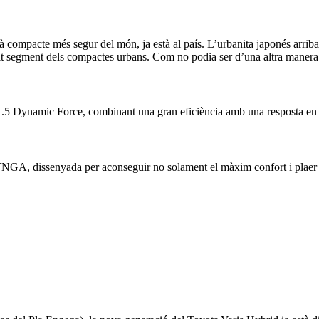
bà compacte més segur del món, ja està al país. L’urbanita japonés arri
etit segment dels compactes urbans. Com no podia ser d’una altra manera a
c 1.5 Dynamic Force, combinant una gran eficiència amb una resposta en 
NGA, dissenyada per aconseguir no solament el màxim confort i plaer a