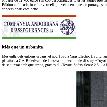
A partir de 11.700 euros (un cop descomptades totes les ajudes previs
Edition en l’exclusiu color vermell que veieu en aquest reportatge sur
concessionari escaldenc,
Més que un urbanita
Més enllà dels entorns urbans, el nou Toyota Yaris Electric Hybrid tamb
plataforma GA-B derivada de la nova arquitectura de disseny «Toyota
de seguretat amb que arriba, gràcies al «Toyota Safety Sense 2.5» i a l’