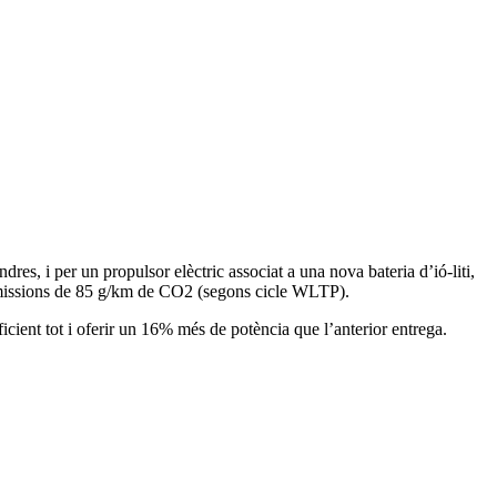
res, i per un propulsor elèctric associat a una nova bateria d’ió-liti,
 emissions de 85 g/km de CO2 (segons cicle WLTP).
ient tot i oferir un 16% més de potència que l’anterior entrega.