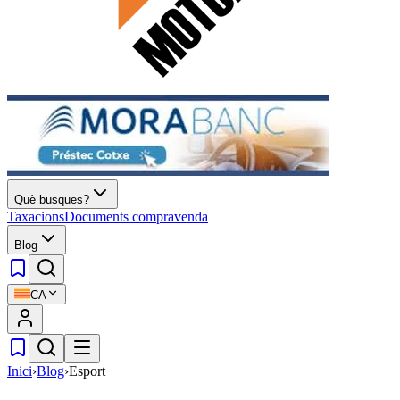
Què busques?
Taxacions
Documents compravenda
Blog
CA
Inici
›
Blog
›
Esport