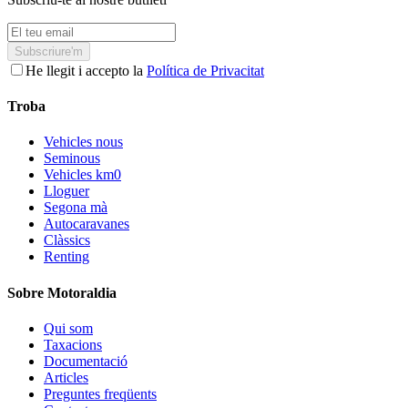
Subscriure'm
He llegit i accepto la
Política de Privacitat
Troba
Vehicles nous
Seminous
Vehicles km0
Lloguer
Segona mà
Autocaravanes
Clàssics
Renting
Sobre Motoraldia
Qui som
Taxacions
Documentació
Articles
Preguntes freqüents