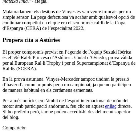
mateixa línia.”-
afegia.
Malauradament els desitjos de Vinyes es van veure truncats per un
simple sensor. La peça defectuosa va acabar amb qualsevol opció de
continuar competint en el que era el seu primer ral·li de la Copa
d’Espanya (CERA) de l’especialitat 2022.
Propera cita a Astúries
El proper compromís previst en l’agenda de l’equip Suzuki Ibèrica
és el 59è Ral·li Princesa d’Astúries - Ciutat d’Oviedo, prova vàlida
per al European Ral·li Trophy i per el Supercampionat d’Espanya de
Ral·lis (SCERA).
En la prova asturiana, Vinyes-Mercader tampoc tindran la pressió
d’haver d’acumular punts per a un campionat, ja que no participen
de manera habitual en els certàmens esmentats.
Per a més notícies en l’àmbit de l’esport internacional de món del
motor amb participació andorrana, feu clic en aquest
enllaç
directe.
Si ho preferiu però, també podeu accedir-hi des del menú superior
del blog.
Comparteix: