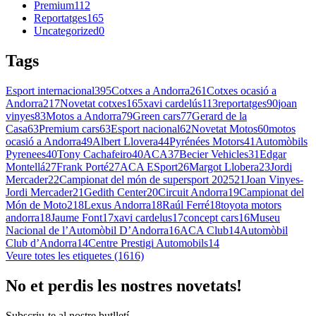
Premium
112
Reportatges
165
Uncategorized
0
Tags
Esport internacional
395
Cotxes a Andorra
261
Cotxes ocasió a
Andorra
217
Novetat cotxes
165
xavi cardelús
113
reportatges
90
joan
vinyes
83
Motos a Andorra
79
Green cars
77
Gerard de la
Casa
63
Premium cars
63
Esport nacional
62
Novetat Motos
60
motos
ocasió a Andorra
49
Albert Llovera
44
Pyrénées Motors
41
Automòbils
Pyrenees
40
Tony Cachafeiro
40
ACA
37
Becier Vehicles
31
Edgar
Montellá
27
Frank Porté
27
ACA ESport
26
Margot Llobera
23
Jordi
Mercader
22
Campionat del món de supersport 2025
21
Joan Vinyes-
Jordi Mercader
21
Gedith Center
20
Circuit Andorra
19
Campionat del
Món de Moto2
18
Lexus Andorra
18
Raúl Ferré
18
toyota motors
andorra
18
Jaume Font
17
xavi cardelus
17
concept cars
16
Museu
Nacional de l’Automòbil D’Andorra
16
ACA Club
14
Automòbil
Club d’Andorra
14
Centre Prestigi Automobils
14
Veure totes les etiquetes (1616)
No et perdis les nostres novetats!
Subscriu-te al nostre butlletí