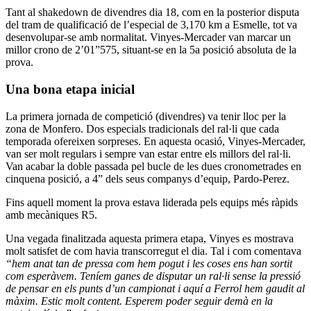
Tant al shakedown de divendres dia 18, com en la posterior disputa
del tram de qualificació de l’especial de 3,170 km a Esmelle, tot va
desenvolupar-se amb normalitat. Vinyes-Mercader van marcar un
millor crono de 2’01”575, situant-se en la 5a posició absoluta de la
prova.
Una bona etapa inicial
La primera jornada de competició (divendres) va tenir lloc per la
zona de Monfero. Dos especials tradicionals del ral·li que cada
temporada ofereixen sorpreses. En aquesta ocasió, Vinyes-Mercader,
van ser molt regulars i sempre van estar entre els millors del ral·li.
Van acabar la doble passada pel bucle de les dues cronometrades en
cinquena posició, a 4” dels seus companys d’equip, Pardo-Perez.
Fins aquell moment la prova estava liderada pels equips més ràpids
amb mecàniques R5.
Una vegada finalitzada aquesta primera etapa, Vinyes es mostrava
molt satisfet de com havia transcorregut el dia. Tal i com comentava
“hem anat tan de pressa com hem pogut i les coses ens han sortit
com esperàvem. Teníem ganes de disputar un ral·li sense la pressió
de pensar en els punts d’un campionat i aquí a Ferrol hem gaudit al
màxim.
Estic molt content. Esperem poder seguir demà en la