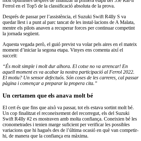
molt optimistes després de finalitzar la primera etapa del 53è Ral·li
Ferrol en el Top5 de la classificació absoluta de la prova.
Després de passar per l’assistència, el Suzuki Swift R4lly S va
quedar llest i a punt al parc tancat de les instal·lacions de A Malata,
mentre els pilots anaven a recuperar forces per continuar competint
la jornada següent.
Aquesta vegada però, el guió previst va volar pels aires en el mateix
moment d’iniciar la segona etapa. Vinyes ens comenta així el
succeït:
“És molt simple i molt dur alhora. El cotxe no va arrencar! En
aquell moment es va acabar la nostra participació al Ferrol 2022.
El motiu? Un sensor defectuós. Són coses de les carreres, cal passar
pàgina i començar a preparar la propera cita.”
Un certamen que els anava molt bé
El cert és que fins que això va passar, tot els estava sortint molt bé.
Un cop finalitzat el reconeixement del recorregut, els del Suzuki
Swift R4lly #2 es mostraven amb molta confiança. Coneixien bé les
cronometrades i tenien marge suficient per verificar les possibles
variacions que hi hagués des de l’última ocasió en què van competir-
hi, de manera que la confiança era màxima.