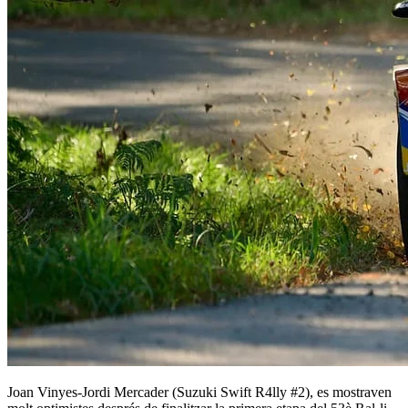
Joan Vinyes-Jordi Mercader (Suzuki Swift R4lly #2), es mostraven