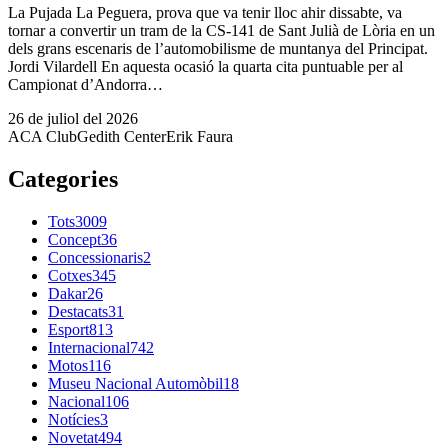
La Pujada La Peguera, prova que va tenir lloc ahir dissabte, va
tornar a convertir un tram de la CS-141 de Sant Julià de Lòria en un
dels grans escenaris de l’automobilisme de muntanya del Principat.
Jordi Vilardell En aquesta ocasió la quarta cita puntuable per al
Campionat d’Andorra…
26 de juliol del 2026
ACA Club
Gedith Center
Erik Faura
Categories
Tots
3009
Concept
36
Concessionaris
2
Cotxes
345
Dakar
26
Destacats
31
Esport
813
Internacional
742
Motos
116
Museu Nacional Automòbil
18
Nacional
106
Notícies
3
Novetat
494