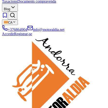
Taxacions
Documents compravenda
Blog
CA
+376864904
info@motoraldia.net
Accedir
Registrar-se