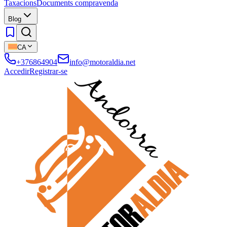
Taxacions
Documents compravenda
Blog
CA
+376864904
info@motoraldia.net
Accedir
Registrar-se