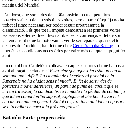
meeting del Mundial.
L’andorrà, que sortia des de la 30a posició, ha recuperat tres
posicions al cap de tan sols dues voltes, però a partir d’aquí ja no ha
trobat el ritme necessari per poder seguir progressant a la
classificació. I és que tot i l’ímpetu demostrat a les primeres voltes,
les lesions sofertes divendres i amb elles la confiança, el fet de sortir
tan endarrerit i que la moto van haver de ser reparada quasi del tot
després de l’accident, han fet que el de
Cerba Yamaha Racing
no
tingués les condicions necessàries per gaire més del que ha pogut fer
avui.
Un cop al box Cardelús explicava en aquests termes el que ha passat
avui al traçat neerlandès: “
Estar clar que aquest ha estat un cap de
setmana molt difícil. La caiguda de divendres al principi de la
Superpole no ha ajudat gens ni mica”. El fet de sortir des de
posicions molt endarrerides, un parell de punts del circuit que se
m’han travessat, la condició física limitada i la pèrdua de confiança
que tot en conjunt m’ha suposat, expliquen el 26è lloc d’avui i el
cap de setmana en general. En tot cas, ara toca oblidar-ho i posar-
se a treballar de cara a la pròxima prova
”
Balatón Park: propera cita