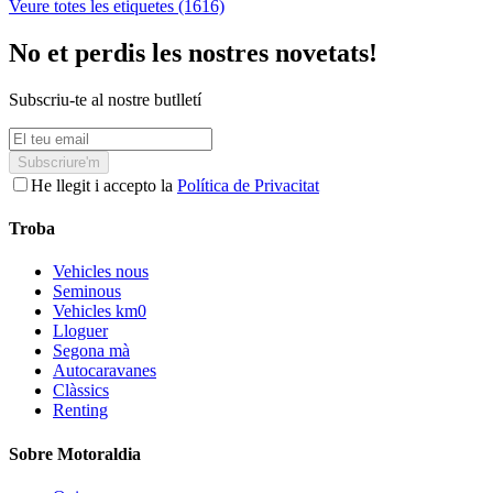
Veure totes les etiquetes (1616)
No et perdis les nostres novetats!
Subscriu-te al nostre butlletí
Subscriure'm
He llegit i accepto la
Política de Privacitat
Troba
Vehicles nous
Seminous
Vehicles km0
Lloguer
Segona mà
Autocaravanes
Clàssics
Renting
Sobre Motoraldia