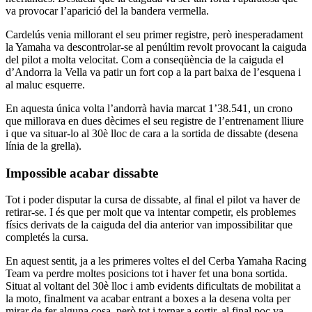
va provocar l’aparició del la bandera vermella.
Cardelús venia millorant el seu primer registre, però inesperadament
la Yamaha va descontrolar-se al penúltim revolt provocant la caiguda
del pilot a molta velocitat. Com a conseqüència de la caiguda el
d’Andorra la Vella va patir un fort cop a la part baixa de l’esquena i
al maluc esquerre.
En aquesta única volta l’andorrà havia marcat 1’38.541, un crono
que millorava en dues dècimes el seu registre de l’entrenament lliure
i que va situar-lo al 30è lloc de cara a la sortida de dissabte (desena
línia de la grella).
Impossible acabar dissabte
Tot i poder disputar la cursa de dissabte, al final el pilot va haver de
retirar-se. I és que per molt que va intentar competir, els problemes
físics derivats de la caiguda del dia anterior van impossibilitar que
completés la cursa.
En aquest sentit, ja a les primeres voltes el del Cerba Yamaha Racing
Team va perdre moltes posicions tot i haver fet una bona sortida.
Situat al voltant del 30è lloc i amb evidents dificultats de mobilitat a
la moto, finalment va acabar entrant a boxes a la desena volta per
mirar de fer alguna cosa, però tot i tornar a sortir, al final poc va