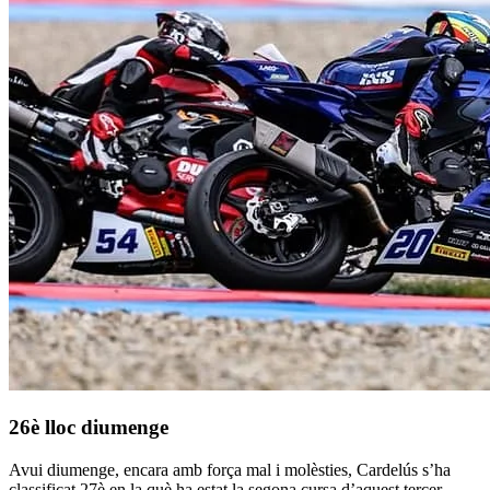
26è lloc diumenge
Avui diumenge, encara amb força mal i molèsties, Cardelús s’ha
classificat 27è en la què ha estat la segona cursa d’aquest tercer