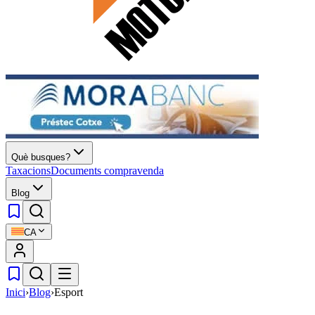
Què busques?
Taxacions
Documents compravenda
Blog
CA
Inici
›
Blog
›
Esport