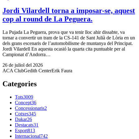
Jordi Vilardell torna a imposar-se, aquest
cop al round de La Peguera.
La Pujada La Peguera, prova que va tenir lloc ahir dissabte, va
tornar a convertir un tram de la CS-141 de Sant Julià de Lòria en un
dels grans escenaris de l’automobilisme de muntanya del Principat.
Jordi Vilardell En aquesta ocasió la quarta cita puntuable per al
Campionat d’Andorra…
26 de juliol del 2026
ACA Club
Gedith Center
Erik Faura
Categories
Tots
3009
Concept
36
Concessionaris
2
Cotxes
345
Dakar
26
Destacats
31
Esport
813
Internacional
742