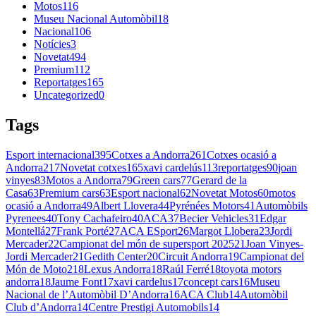
Motos
116
Museu Nacional Automòbil
18
Nacional
106
Notícies
3
Novetat
494
Premium
112
Reportatges
165
Uncategorized
0
Tags
Esport internacional
395
Cotxes a Andorra
261
Cotxes ocasió a
Andorra
217
Novetat cotxes
165
xavi cardelús
113
reportatges
90
joan
vinyes
83
Motos a Andorra
79
Green cars
77
Gerard de la
Casa
63
Premium cars
63
Esport nacional
62
Novetat Motos
60
motos
ocasió a Andorra
49
Albert Llovera
44
Pyrénées Motors
41
Automòbils
Pyrenees
40
Tony Cachafeiro
40
ACA
37
Becier Vehicles
31
Edgar
Montellá
27
Frank Porté
27
ACA ESport
26
Margot Llobera
23
Jordi
Mercader
22
Campionat del món de supersport 2025
21
Joan Vinyes-
Jordi Mercader
21
Gedith Center
20
Circuit Andorra
19
Campionat del
Món de Moto2
18
Lexus Andorra
18
Raúl Ferré
18
toyota motors
andorra
18
Jaume Font
17
xavi cardelus
17
concept cars
16
Museu
Nacional de l’Automòbil D’Andorra
16
ACA Club
14
Automòbil
Club d’Andorra
14
Centre Prestigi Automobils
14