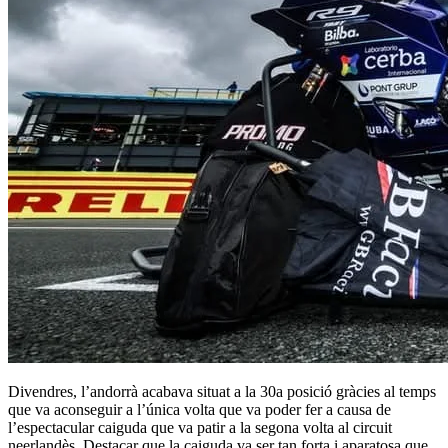
Divendres, l’andorrà acabava situat a la 30a posició gràcies al temps
que va aconseguir a l’única volta que va poder fer a causa de
l’espectacular caiguda que va patir a la segona volta al circuit
neerlandès. Destacar que la caiguda va ser tan forta i aparatosa que