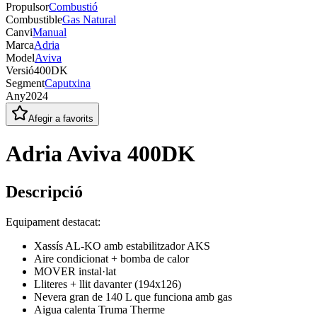
Propulsor
Combustió
Combustible
Gas Natural
Canvi
Manual
Marca
Adria
Model
Aviva
Versió
400DK
Segment
Caputxina
Any
2024
Afegir a favorits
Adria Aviva 400DK
Descripció
Equipament destacat:
Xassís AL-KO amb estabilitzador AKS
Aire condicionat + bomba de calor
MOVER instal·lat
Lliteres + llit davanter (194x126)
Nevera gran de 140 L que funciona amb gas
Aigua calenta Truma Therme