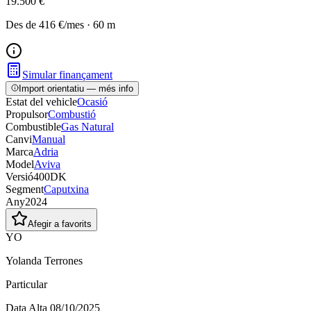
19.500 €
Des de
416 €
/mes
·
60
m
Simular finançament
Import orientatiu — més info
Estat del vehicle
Ocasió
Propulsor
Combustió
Combustible
Gas Natural
Canvi
Manual
Marca
Adria
Model
Aviva
Versió
400DK
Segment
Caputxina
Any
2024
Afegir a favorits
YO
Yolanda Terrones
Particular
Data Alta
08/10/2025