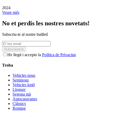
2024
Veure més
No et perdis les nostres novetats!
Subscriu-te al nostre butlletí
Subscriure'm
He llegit i accepto la
Política de Privacitat
Troba
Vehicles nous
Seminous
Vehicles km0
Lloguer
Segona mà
Autocaravanes
Clàssics
Renting