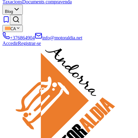
Taxacions
Documents compravenda
Blog
CA
+376864904
info@motoraldia.net
Accedir
Registrar-se