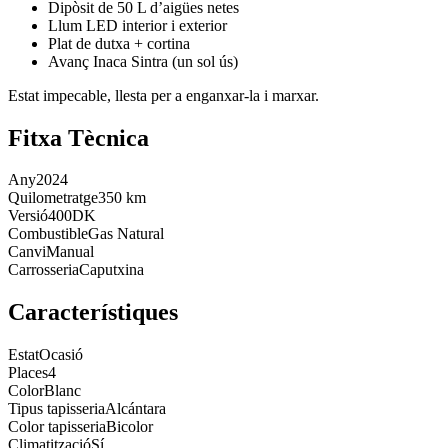
Dipòsit de 50 L d’aigües netes
Llum LED interior i exterior
Plat de dutxa + cortina
Avanç Inaca Sintra (un sol ús)
Estat impecable, llesta per a enganxar-la i marxar.
Fitxa Tècnica
Any
2024
Quilometratge
350 km
Versió
400DK
Combustible
Gas Natural
Canvi
Manual
Carrosseria
Caputxina
Característiques
Estat
Ocasió
Places
4
Color
Blanc
Tipus tapisseria
Alcántara
Color tapisseria
Bicolor
Climatització
Sí