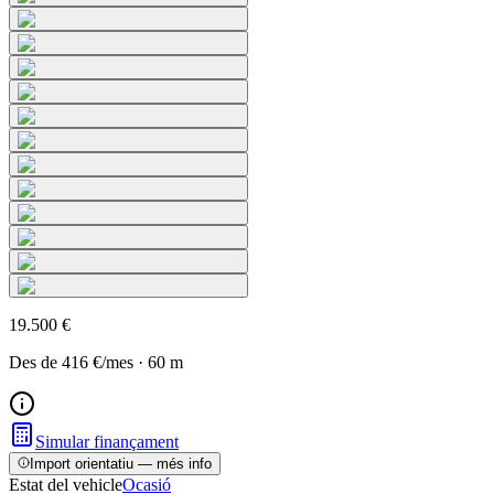
19.500 €
Des de
416 €
/mes
·
60
m
Simular finançament
Import orientatiu — més info
Estat del vehicle
Ocasió