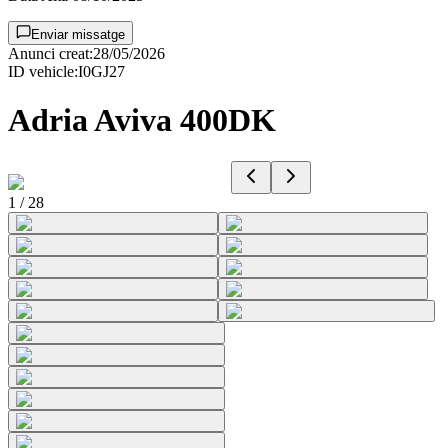
Enviar missatge
Anunci creat
:
28/05/2026
ID vehicle
:
I0GJ27
Adria Aviva 400DK
1
/
28