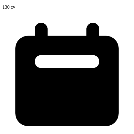
130
cv