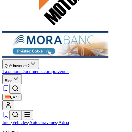
Què busques?
Taxacions
Documents compravenda
Blog
CA
Inici
›
Vehicles
›
Autocaravanes
›
Adria