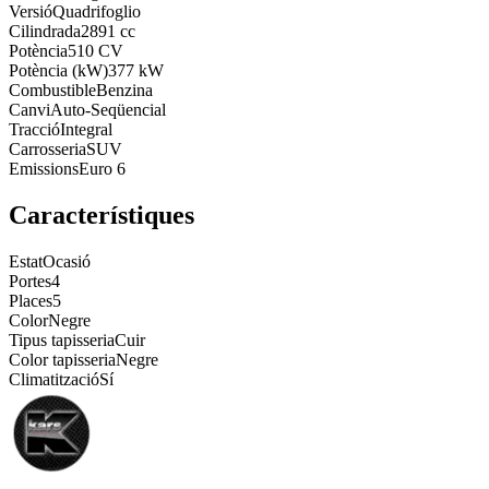
Versió
Quadrifoglio
Cilindrada
2891 cc
Potència
510 CV
Potència (kW)
377 kW
Combustible
Benzina
Canvi
Auto-Seqüencial
Tracció
Integral
Carrosseria
SUV
Emissions
Euro 6
Característiques
Estat
Ocasió
Portes
4
Places
5
Color
Negre
Tipus tapisseria
Cuir
Color tapisseria
Negre
Climatització
Sí