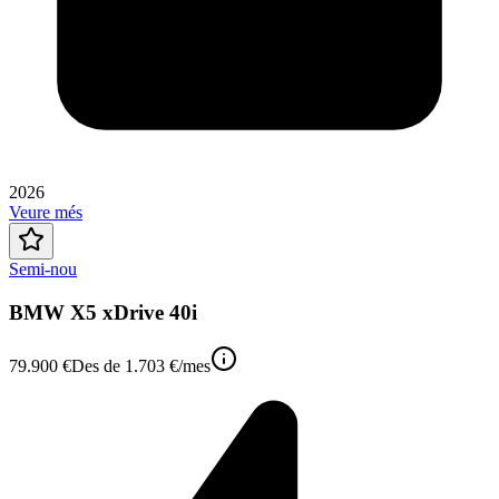
2026
Veure més
Semi-nou
BMW X5 xDrive 40i
79.900 €
Des de
1.703 €
/mes