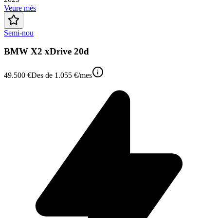
Veure més
Semi-nou
BMW X2 xDrive 20d
49.500 €
Des de
1.055 €
/mes