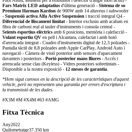
Pilot Assist, assistent per a embussos i detector d'angle mort actiu) -
Fars Matrix LED adaptatius
d'última generació -
Sistema de so
Premium Harman Kardon
de 900W amb 14 altaveus i subwoofer
-
Suspensió activa Alfa Active Suspension
i tracció integral Q4 -
Diferencial de lliscament limitat
- Interior exclusiu amb acabats en
fibra de carboni real al tauler d'instruments i consola central -
Seients esportius elèctrics
amb 6 posicions, memòria i calefacció -
Volant esportiu QV
en pell i Alcantara, calefactat i amb botó
d'arrencada integrat - Cuadro d'instruments digital de 12,3 polzades -
Pantalla tàctil de 8,8 polzades amb Apple CarPlay, Android Auto i
navegació - Càmera de visió posterior amb sensors d'aparcament
davanters i posteriors -
Portó posterior mans lliures
- Accés i
arrencada sense clau (Keyless) - Vidres posteriors sobretintats -
Disponible a la nostra exposició -
12 mesos de garantia
.
*Hem sigut curosos en la descripció de les característiques d'aquest
vehicle, però no representen una garantia per errors d'escriptura i
la transmissió de les dades.
#X3M #M #X4M #63 #AMG
Fitxa Tècnica
Any
2022
Quilometratge
37.350 km