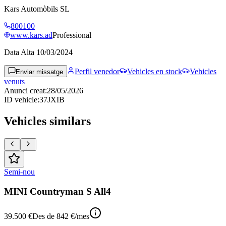
Kars Automòbils SL
800100
www.kars.ad
Professional
Data Alta
10/03/2024
Perfil venedor
Vehicles en stock
Vehicles
Enviar missatge
venuts
Anunci creat
:
28/05/2026
ID vehicle
:
37JXIB
Vehicles similars
Semi-nou
MINI Countryman S All4
39.500 €
Des de
842 €
/mes