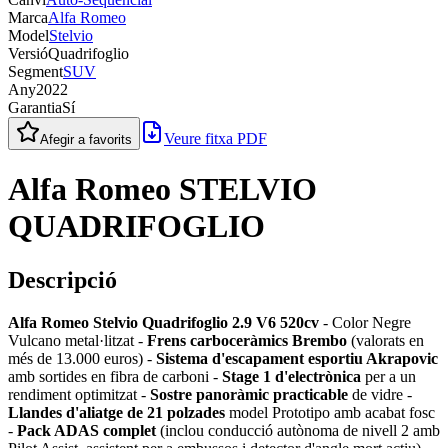
Marca
Alfa Romeo
Model
Stelvio
Versió
Quadrifoglio
Segment
SUV
Any
2022
Garantia
Sí
Veure fitxa PDF
Afegir a favorits
Alfa Romeo STELVIO
QUADRIFOGLIO
Descripció
Alfa Romeo Stelvio Quadrifoglio 2.9 V6 520cv
- Color Negre
Vulcano metal·litzat -
Frens carboceràmics Brembo
(valorats en
més de 13.000 euros) -
Sistema d'escapament esportiu Akrapovic
amb sortides en fibra de carboni -
Stage 1 d'electrònica
per a un
rendiment optimitzat -
Sostre panoràmic practicable
de vidre -
Llandes d'aliatge de 21 polzades
model Prototipo amb acabat fosc
-
Pack ADAS complet
(inclou conducció autònoma de nivell 2 amb