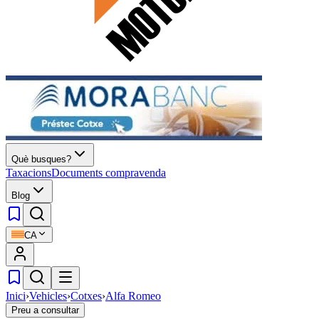
Què busques?
Taxacions
Documents compravenda
Blog
CA
Inici
›
Vehicles
›
Cotxes
›
Alfa Romeo
Preu a consultar