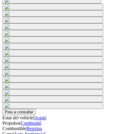
Preu a consultar
Estat del vehicle
Ocasió
Propulsor
Combustió
Combustible
Benzina
Canvi
Auto-Seqüencial