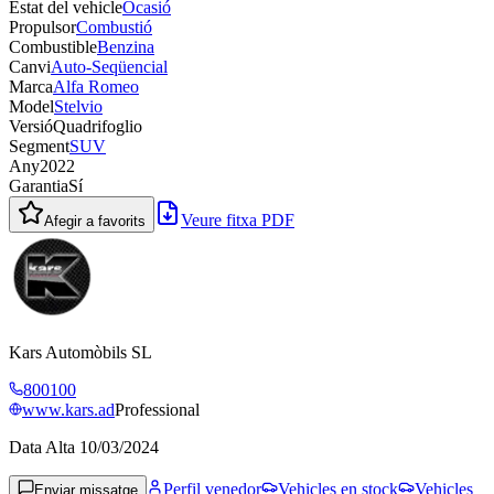
Estat del vehicle
Ocasió
Propulsor
Combustió
Combustible
Benzina
Canvi
Auto-Seqüencial
Marca
Alfa Romeo
Model
Stelvio
Versió
Quadrifoglio
Segment
SUV
Any
2022
Garantia
Sí
Veure fitxa PDF
Afegir a favorits
Kars Automòbils SL
800100
www.kars.ad
Professional
Data Alta
10/03/2024
Perfil venedor
Vehicles en stock
Vehicles
Enviar missatge