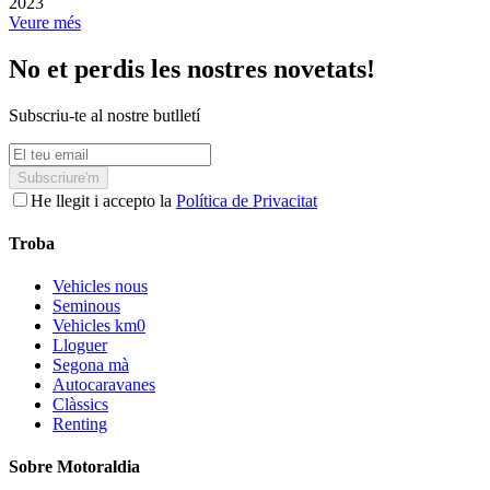
2023
Veure més
No et perdis les nostres novetats!
Subscriu-te al nostre butlletí
Subscriure'm
He llegit i accepto la
Política de Privacitat
Troba
Vehicles nous
Seminous
Vehicles km0
Lloguer
Segona mà
Autocaravanes
Clàssics
Renting
Sobre Motoraldia