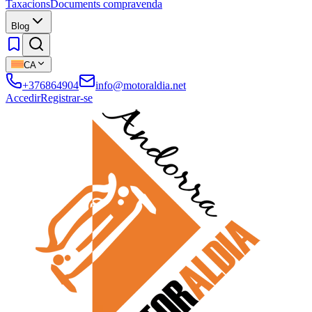
Taxacions
Documents compravenda
Blog
CA
+376864904
info@motoraldia.net
Accedir
Registrar-se