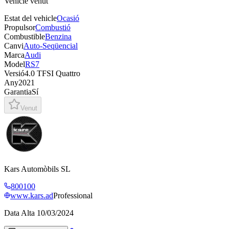
Vehicle venut
Estat del vehicle
Ocasió
Propulsor
Combustió
Combustible
Benzina
Canvi
Auto-Seqüencial
Marca
Audi
Model
RS7
Versió
4.0 TFSI Quattro
Any
2021
Garantia
Sí
Venut
Kars Automòbils SL
800100
www.kars.ad
Professional
Data Alta
10/03/2024