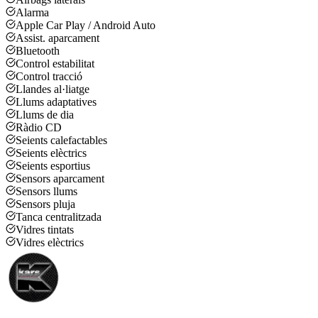
Alarma
Apple Car Play / Android Auto
Assist. aparcament
Bluetooth
Control estabilitat
Control tracció
Llandes al·liatge
Llums adaptatives
Llums de dia
Ràdio CD
Seients calefactables
Seients elèctrics
Seients esportius
Sensors aparcament
Sensors llums
Sensors pluja
Tanca centralitzada
Vidres tintats
Vidres elèctrics