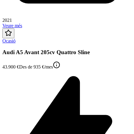
2021
Veure més
Ocasió
Audi A5 Avant 205cv Quattro Sline
43.900 €
Des de
935 €
/mes