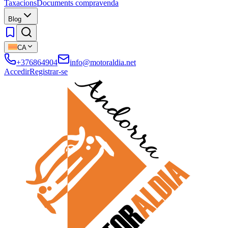
Taxacions
Documents compravenda
Blog
CA
+376864904
info@motoraldia.net
Accedir
Registrar-se