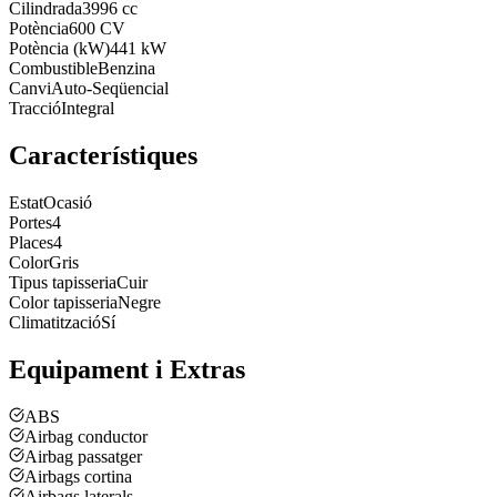
Cilindrada
3996 cc
Potència
600 CV
Potència (kW)
441 kW
Combustible
Benzina
Canvi
Auto-Seqüencial
Tracció
Integral
Característiques
Estat
Ocasió
Portes
4
Places
4
Color
Gris
Tipus tapisseria
Cuir
Color tapisseria
Negre
Climatització
Sí
Equipament i Extras
ABS
Airbag conductor
Airbag passatger
Airbags cortina
Airbags laterals