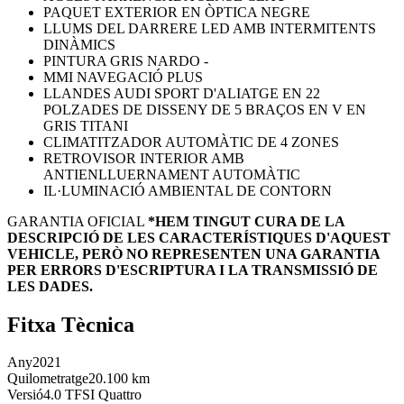
PAQUET EXTERIOR EN ÒPTICA NEGRE
LLUMS DEL DARRERE LED AMB INTERMITENTS
DINÀMICS
PINTURA GRIS NARDO -
MMI NAVEGACIÓ PLUS
LLANDES AUDI SPORT D'ALIATGE EN 22
POLZADES DE DISSENY DE 5 BRAÇOS EN V EN
GRIS TITANI
CLIMATITZADOR AUTOMÀTIC DE 4 ZONES
RETROVISOR INTERIOR AMB
ANTIENLLUERNAMENT AUTOMÀTIC
IL·LUMINACIÓ AMBIENTAL DE CONTORN
GARANTIA OFICIAL
*HEM TINGUT CURA DE LA
DESCRIPCIÓ DE LES CARACTERÍSTIQUES D'AQUEST
VEHICLE, PERÒ NO REPRESENTEN UNA GARANTIA
PER ERRORS D'ESCRIPTURA I LA TRANSMISSIÓ DE
LES DADES.
Fitxa Tècnica
Any
2021
Quilometratge
20.100 km
Versió
4.0 TFSI Quattro