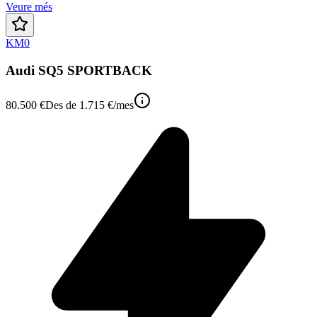
Veure més
KM0
Audi SQ5 SPORTBACK
80.500 €
Des de
1.715 €
/mes