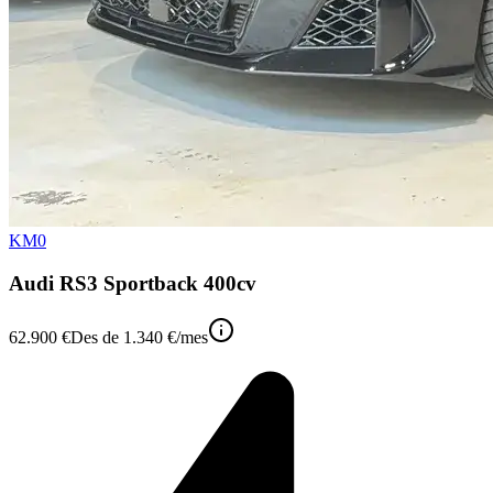
KM0
Audi RS3 Sportback 400cv
62.900 €
Des de
1.340 €
/mes