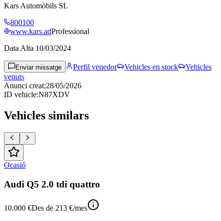
Kars Automòbils SL
800100
www.kars.ad
Professional
Data Alta
10/03/2024
Perfil venedor
Vehicles en stock
Vehicles
Enviar missatge
venuts
Anunci creat
:
28/05/2026
ID vehicle
:
N87XDV
Vehicles similars
Ocasió
Audi Q5 2.0 tdi quattro
10.000 €
Des de
213 €
/mes