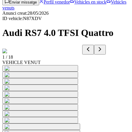
Perfil venedor
Vehicles en stock
Vehicles
Enviar missatge
venuts
Anunci creat
:
28/05/2026
ID vehicle
:
N87XDV
Audi RS7 4.0 TFSI Quattro
1
/
18
VEHICLE VENUT