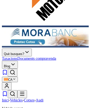
Què busques?
Taxacions
Documents compravenda
Blog
CA
Inici
›
Vehicles
›
Cotxes
›
Audi