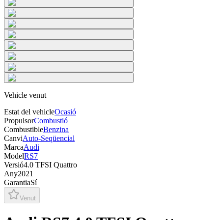
Vehicle venut
Estat del vehicle
Ocasió
Propulsor
Combustió
Combustible
Benzina
Canvi
Auto-Seqüencial
Marca
Audi
Model
RS7
Versió
4.0 TFSI Quattro
Any
2021
Garantia
Sí
Venut