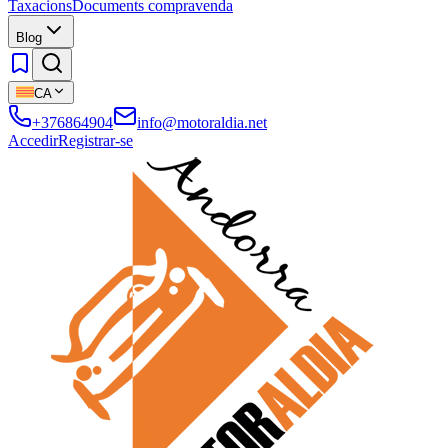
Taxacions
Documents compravenda
Blog
CA
+376864904
info@motoraldia.net
Accedir
Registrar-se