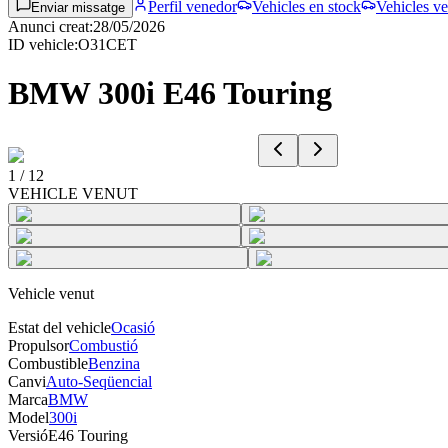
Perfil venedor
Vehicles en stock
Vehicles ve
Enviar missatge
Anunci creat
:
28/05/2026
ID vehicle
:
O31CET
BMW 300i E46 Touring
1
/
12
VEHICLE VENUT
Vehicle venut
Estat del vehicle
Ocasió
Propulsor
Combustió
Combustible
Benzina
Canvi
Auto-Seqüencial
Marca
BMW
Model
300i
Versió
E46 Touring