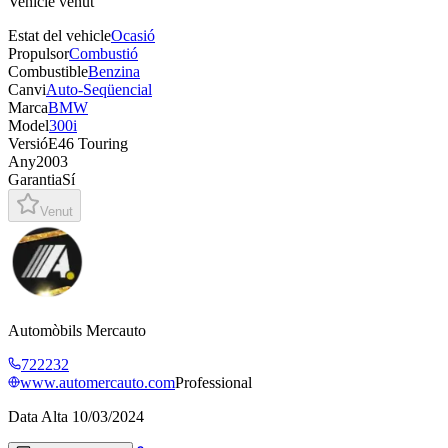
Vehicle venut
Estat del vehicle
Ocasió
Propulsor
Combustió
Combustible
Benzina
Canvi
Auto-Seqüencial
Marca
BMW
Model
300i
Versió
E46 Touring
Any
2003
Garantia
Sí
Venut
Automòbils Mercauto
722232
www.automercauto.com
Professional
Data Alta
10/03/2024