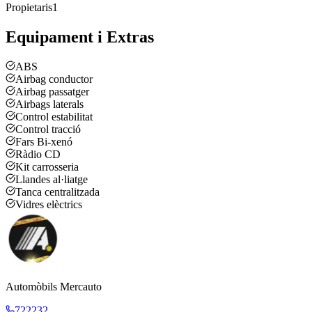
Propietaris
1
Equipament i Extras
ABS
Airbag conductor
Airbag passatger
Airbags laterals
Control estabilitat
Control tracció
Fars Bi-xenó
Ràdio CD
Kit carrosseria
Llandes al·liatge
Tanca centralitzada
Vidres elèctrics
Automòbils Mercauto
722232