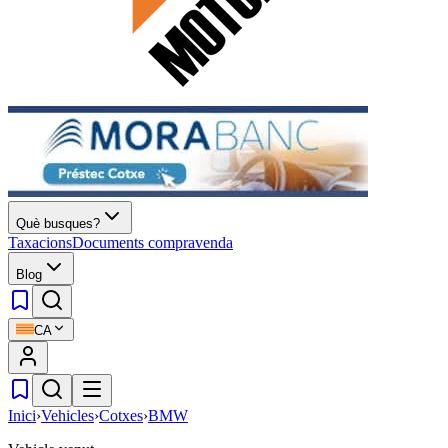
Què busques?
Taxacions
Documents compravenda
Blog
CA
Inici
›
Vehicles
›
Cotxes
›
BMW