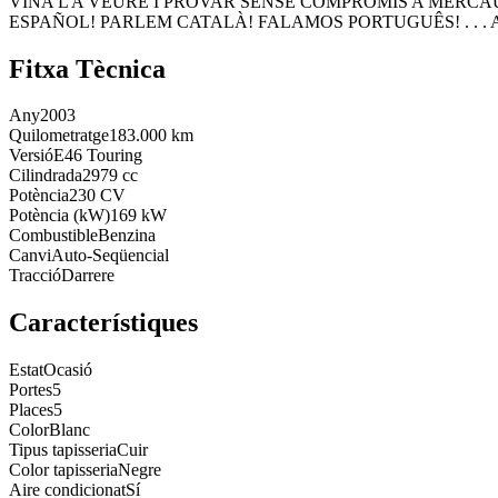
VINA'L A VEURE I PROVAR SENSE COMPROMÍS A MERCAU
ESPAÑOL! PARLEM CATALÀ! FALAMOS PORTUGUÊS! . . .
Fitxa Tècnica
Any
2003
Quilometratge
183.000 km
Versió
E46 Touring
Cilindrada
2979 cc
Potència
230 CV
Potència (kW)
169 kW
Combustible
Benzina
Canvi
Auto-Seqüencial
Tracció
Darrere
Característiques
Estat
Ocasió
Portes
5
Places
5
Color
Blanc
Tipus tapisseria
Cuir
Color tapisseria
Negre
Aire condicionat
Sí