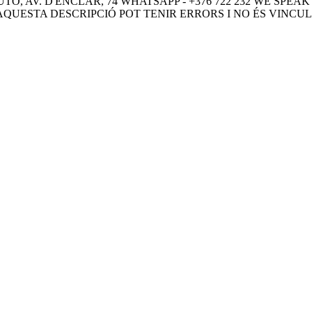
TO, AV. D'ENCLAR, 74 WHATSAPP - +376 722 232 WE SP
 AQUESTA DESCRIPCIÓ POT TENIR ERRORS I NO ÉS VINCU