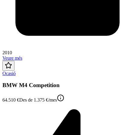
2010
Veure més
Ocasió
BMW M4 Competition
64.510 €
Des de
1.375 €
/mes