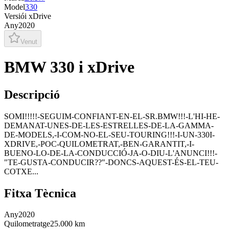
Model
330
Versió
i xDrive
Any
2020
Venut
BMW 330 i xDrive
Descripció
SOMI!!!!!-SEGUIM-CONFIANT-EN-EL-SR.BMW!!!-L'HI-HE-
DEMANAT-UNES-DE-LES-ESTRELLES-DE-LA-GAMMA-
DE-MODELS,-I-COM-NO-EL-SEU-TOURING!!!-I-UN-330I-
XDRIVE,-POC-QUILOMETRAT,-BEN-GARANTIT,-I-
BUENO-LO-DE-LA-CONDUCCIÓ-JA-O-DIU-L'ANUNCI!!!-
"TE-GUSTA-CONDUCIR??"-DONCS-AQUEST-ÉS-EL-TEU-
COTXE...
Fitxa Tècnica
Any
2020
Quilometratge
25.000 km