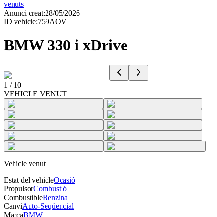
venuts
Anunci creat
:
28/05/2026
ID vehicle
:
759AOV
BMW 330 i xDrive
1
/
10
VEHICLE VENUT
Vehicle venut
Estat del vehicle
Ocasió
Propulsor
Combustió
Combustible
Benzina
Canvi
Auto-Seqüencial
Marca
BMW