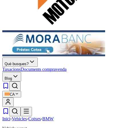
Què busques?
Taxacions
Documents compravenda
Blog
CA
Inici
›
Vehicles
›
Cotxes
›
BMW