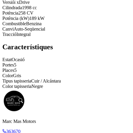
Versió
i xDrive
Cilindrada
1998 cc
Potència
258 CV
Potència (kW)
189 kW
Combustible
Benzina
Canvi
Auto-Seqüencial
Tracció
Integral
Característiques
Estat
Ocasió
Portes
5
Places
5
Color
Gris
Tipus tapisseria
Cuir / Alcántara
Color tapisseria
Negre
Marc Mas Motors
363670