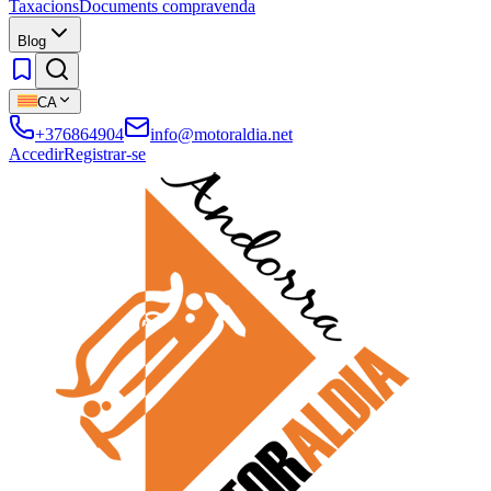
Taxacions
Documents compravenda
Blog
CA
+376864904
info@motoraldia.net
Accedir
Registrar-se