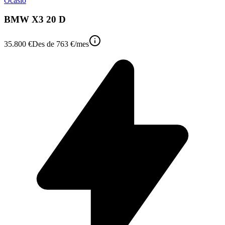
Ocasió
BMW X3 20 D
35.800 €
Des de
763 €
/mes