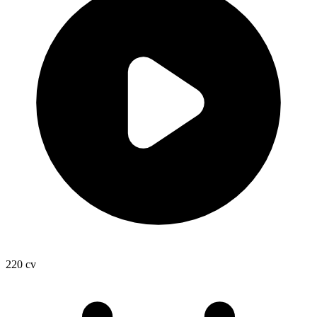
220
cv