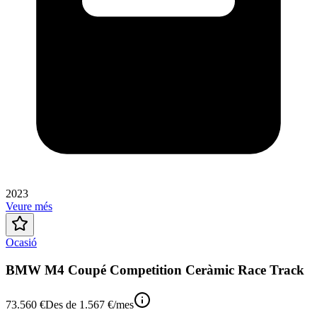
2023
Veure més
Ocasió
BMW M4 Coupé Competition Ceràmic Race Track
73.560 €
Des de
1.567 €
/mes