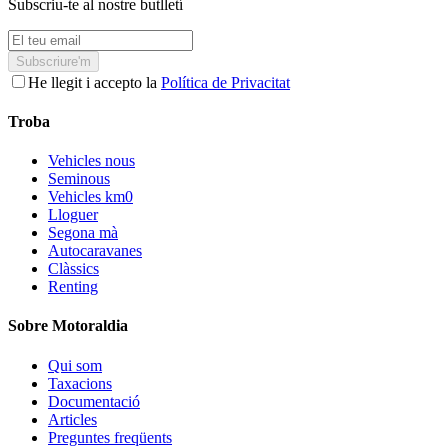
Subscriu-te al nostre butlletí
Subscriure'm
He llegit i accepto la
Política de Privacitat
Troba
Vehicles nous
Seminous
Vehicles km0
Lloguer
Segona mà
Autocaravanes
Clàssics
Renting
Sobre Motoraldia
Qui som
Taxacions
Documentació
Articles
Preguntes freqüents