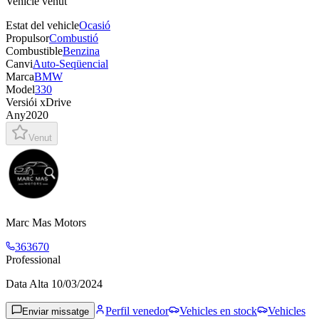
Vehicle venut
Estat del vehicle
Ocasió
Propulsor
Combustió
Combustible
Benzina
Canvi
Auto-Seqüencial
Marca
BMW
Model
330
Versió
i xDrive
Any
2020
Venut
Marc Mas Motors
363670
Professional
Data Alta
10/03/2024
Perfil venedor
Vehicles en stock
Vehicles
Enviar missatge