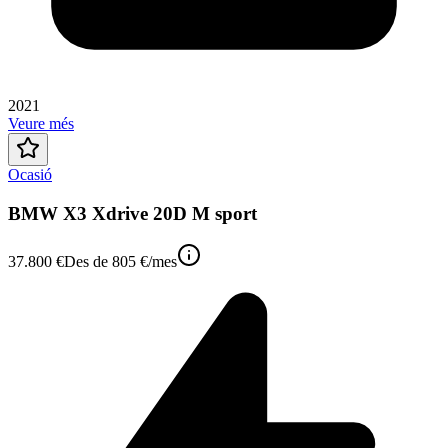
2021
Veure més
Ocasió
BMW X3 Xdrive 20D M sport
37.800 €
Des de
805 €
/mes