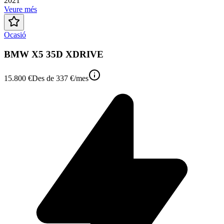
2021
Veure més
Ocasió
BMW X5 35D XDRIVE
15.800 €
Des de
337 €
/mes