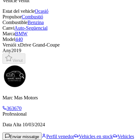
Vehicle venut
Estat del vehicle
Ocasió
Propulsor
Combustió
Combustible
Benzina
Canvi
Auto-Seqüencial
Marca
BMW
Model
440
Versió
i xDrive Grand-Coupe
Any
2019
Venut
Marc Mas Motors
363670
Professional
Data Alta
10/03/2024
Perfil venedor
Vehicles en stock
Vehicles
Enviar missatge