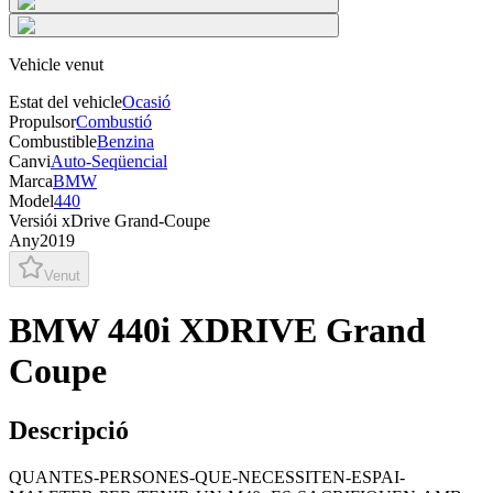
Vehicle venut
Estat del vehicle
Ocasió
Propulsor
Combustió
Combustible
Benzina
Canvi
Auto-Seqüencial
Marca
BMW
Model
440
Versió
i xDrive Grand-Coupe
Any
2019
Venut
BMW 440i XDRIVE Grand
Coupe
Descripció
QUANTES-PERSONES-QUE-NECESSITEN-ESPAI-