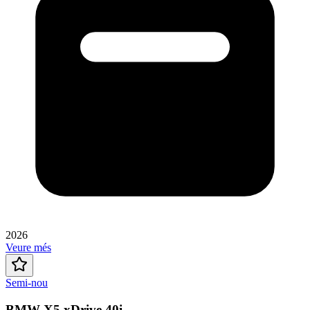
2026
Veure més
Semi-nou
BMW X5 xDrive 40i