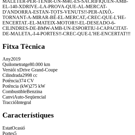
MALETER-PER-TENIR-UN-M40,-ES-SACRIFIQUEN-AMB-
EL-140-XDRIVE.-LA-PROVA-QUE-AL-MERCAT-
D'ANDORRA-ESTAN-TOTS-VENUTS!!-PER-AIXÒ,-
TORNANT-A-MIRAR-BÉ-EL-MERCAT,-CREC-QUE-L'HE-
ENCERTAT.-EL-MATEIX-MOTOR!!-EL-DESEADO-6-
CILINDRES-DE-BMW-AMB-UN-ESPORTIU-I-CAPACITAT-
DE-MALETA,-I-4-PORTES!!-CREC-QUE-L'HE-ENCERTAT!!!
Fitxa Tècnica
Any
2019
Quilometratge
80.000 km
Versió
i xDrive Grand-Coupe
Cilindrada
2998 cc
Potència
374 CV
Potència (kW)
275 kW
Combustible
Benzina
Canvi
Auto-Seqüencial
Tracció
Integral
Característiques
Estat
Ocasió
Portes
5