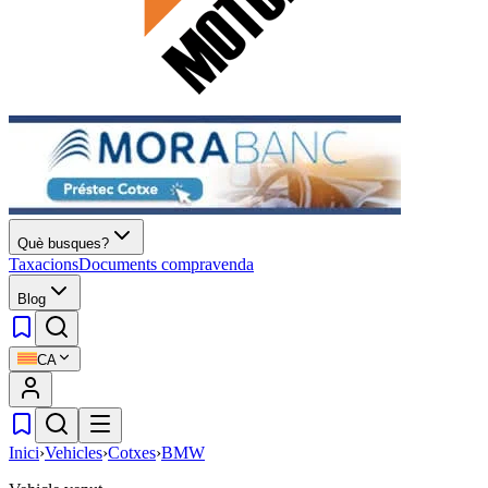
Què busques?
Taxacions
Documents compravenda
Blog
CA
Inici
›
Vehicles
›
Cotxes
›
BMW