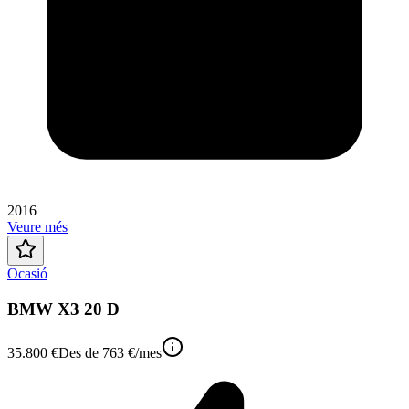
2016
Veure més
Ocasió
BMW X3 20 D
35.800 €
Des de
763 €
/mes