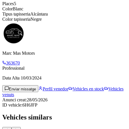
Places
5
Color
Blanc
Tipus tapisseria
Alcántara
Color tapisseria
Negre
Marc Mas Motors
363670
Professional
Data Alta
10/03/2024
Perfil venedor
Vehicles en stock
Vehicles
Enviar missatge
venuts
Anunci creat
:
28/05/2026
ID vehicle
:
6H6JFP
Vehicles similars