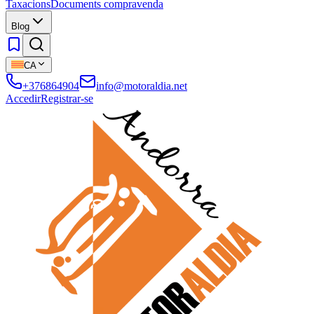
Taxacions
Documents compravenda
Blog
CA
+376864904
info@motoraldia.net
Accedir
Registrar-se