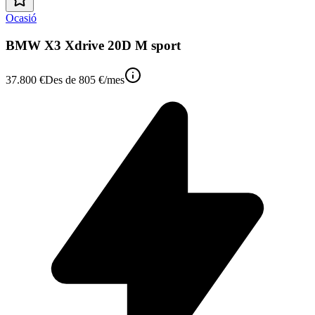
Ocasió
BMW X3 Xdrive 20D M sport
37.800 €
Des de
805 €
/mes