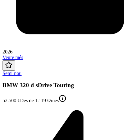
2026
Veure més
Semi-nou
BMW 320 d sDrive Touring
52.500 €
Des de
1.119 €
/mes