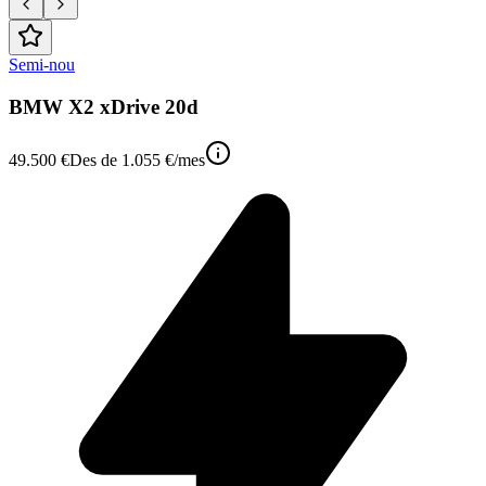
Semi-nou
BMW X2 xDrive 20d
49.500 €
Des de
1.055 €
/mes