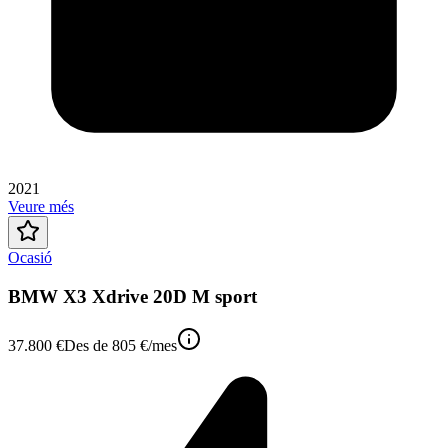
2021
Veure més
Ocasió
BMW X3 Xdrive 20D M sport
37.800 €
Des de
805 €
/mes