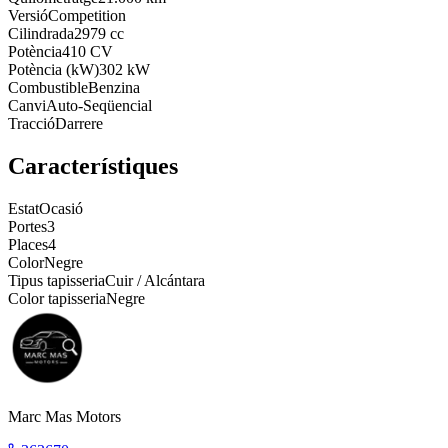
Versió
Competition
Cilindrada
2979 cc
Potència
410 CV
Potència (kW)
302 kW
Combustible
Benzina
Canvi
Auto-Seqüencial
Tracció
Darrere
Característiques
Estat
Ocasió
Portes
3
Places
4
Color
Negre
Tipus tapisseria
Cuir / Alcántara
Color tapisseria
Negre
Marc Mas Motors