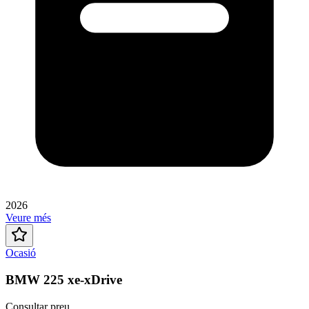
2026
Veure més
Ocasió
BMW 225 xe-xDrive
Consultar preu