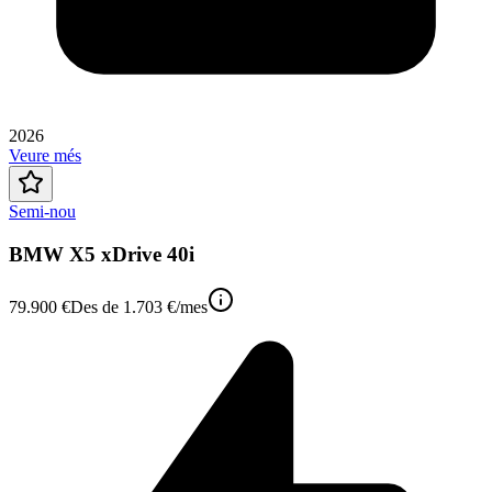
2026
Veure més
Semi-nou
BMW X5 xDrive 40i
79.900 €
Des de
1.703 €
/mes