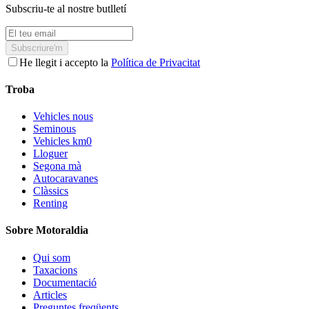
Subscriu-te al nostre butlletí
Subscriure'm
He llegit i accepto la
Política de Privacitat
Troba
Vehicles nous
Seminous
Vehicles km0
Lloguer
Segona mà
Autocaravanes
Clàssics
Renting
Sobre Motoraldia
Qui som
Taxacions
Documentació
Articles
Preguntes freqüents