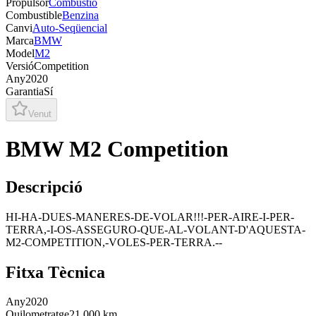
Propulsor
Combustió
Combustible
Benzina
Canvi
Auto-Seqüencial
Marca
BMW
Model
M2
Versió
Competition
Any
2020
Garantia
Sí
Venut
BMW M2 Competition
Descripció
HI-HA-DUES-MANERES-DE-VOLAR!!!-PER-AIRE-I-PER-
TERRA,-I-OS-ASSEGURO-QUE-AL-VOLANT-D'AQUESTA-
M2-COMPETITION,-VOLES-PER-TERRA.--
Fitxa Tècnica
Any
2020
Quilometratge
21.000 km