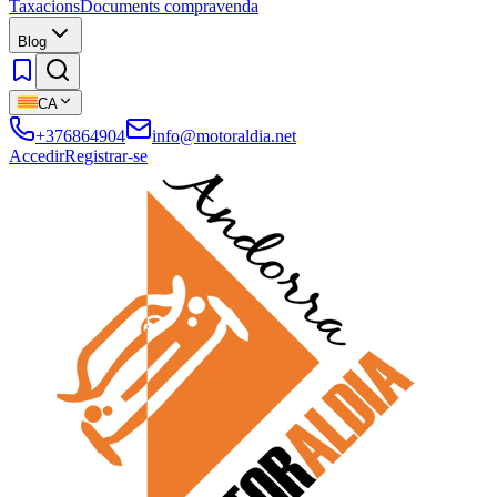
Taxacions
Documents compravenda
Blog
CA
+376864904
info@motoraldia.net
Accedir
Registrar-se