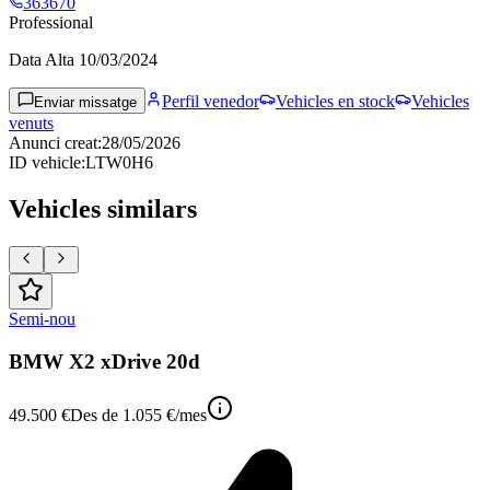
363670
Professional
Data Alta
10/03/2024
Perfil venedor
Vehicles en stock
Vehicles
Enviar missatge
venuts
Anunci creat
:
28/05/2026
ID vehicle
:
LTW0H6
Vehicles similars
Semi-nou
BMW X2 xDrive 20d
49.500 €
Des de
1.055 €
/mes