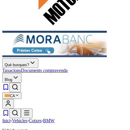
Què busques?
Taxacions
Documents compravenda
Blog
CA
Inici
›
Vehicles
›
Cotxes
›
BMW