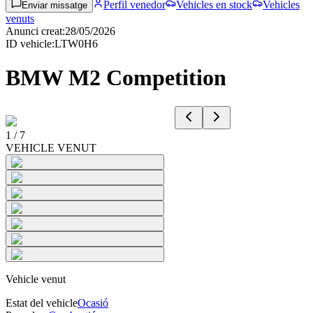
Perfil venedor
Vehicles en stock
Vehicles
Enviar missatge
venuts
Anunci creat
:
28/05/2026
ID vehicle
:
LTW0H6
BMW M2 Competition
1
/
7
VEHICLE VENUT
Vehicle venut
Estat del vehicle
Ocasió