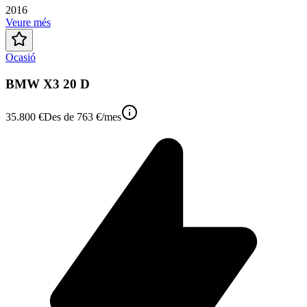
2016
Veure més
Ocasió
BMW X3 20 D
35.800 €
Des de
763 €
/mes