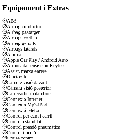
Equipament i Extras
ABS
Airbag conductor
Airbag passatger
Airbags cortina
Airbag genolls
Airbags laterals
Alarma
Apple Car Play / Android Auto
Arrancada sense clau Keyless
Assist. marxa enrere
Bluetooth
Càmere visió davant
Càmara visió posterior
Carregador inalàmbric
Connexió Internet
Connexió Mp3-iPod
Connexió telèfon
Control per canvi carril
Control estabilitat
Control pressió pneumàtics
Control tracció
Cruise control