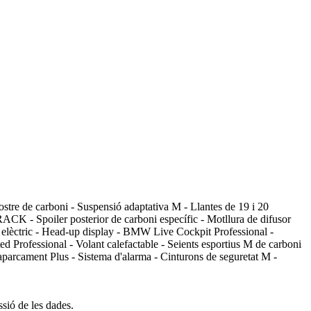
e de carboni - Suspensió adaptativa M - Llantes de 19 i 20
CK - Spoiler posterior de carboni específic - Motllura de difusor
eter elèctric - Head-up display - BMW Live Cockpit Professional -
 Professional - Volant calefactable - Seients esportius M de carboni
d'aparcament Plus - Sistema d'alarma - Cinturons de seguretat M -
ssió de les dades.