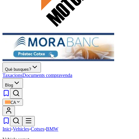
Què busques?
Taxacions
Documents compravenda
Blog
CA
Inici
›
Vehicles
›
Cotxes
›
BMW