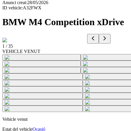
Anunci creat
:
28/05/2026
ID vehicle
:
A32FWX
BMW M4 Competition xDrive
1
/
35
VEHICLE VENUT
Vehicle venut
Estat del vehicle
Ocasió