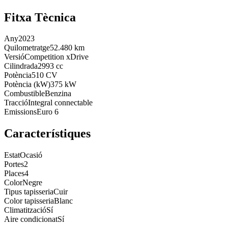
Fitxa Tècnica
Any
2023
Quilometratge
52.480 km
Versió
Competition xDrive
Cilindrada
2993 cc
Potència
510 CV
Potència (kW)
375 kW
Combustible
Benzina
Tracció
Integral connectable
Emissions
Euro 6
Característiques
Estat
Ocasió
Portes
2
Places
4
Color
Negre
Tipus tapisseria
Cuir
Color tapisseria
Blanc
Climatització
Sí
Aire condicionat
Sí