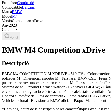
Propulsor
Combustió
Combustible
Benzina
Marca
BMW
Model
M4
Versió
Competition xDrive
Any
2023
Garantia
Sí
Venut
BMW M4 Competition xDrive
Descripció
BMW M4 COMPETITION M XDRIVE - 510 CV - Color exterior negre mat -
polzades M - Diferencial esportiu M - Fars làser BMW CSL - Frens M 
posterior i retrovisors exteriors en carboni - Motllures interiors de fi
Sistema de so Surround Harman/Kardon (16 altaveus i 464 W) - Càrrega
envoltants amb regulació elèctrica, memòria, calefactats i ventilats - 
Control automàtic de llums de carretera - Sintonitzador DAB - Par
Vehicle nacional - Revisions a BMW oficial - Paquet Manteniment - Dis
*Hem tingut cura de la descripció de les característiques d'aquest vehic