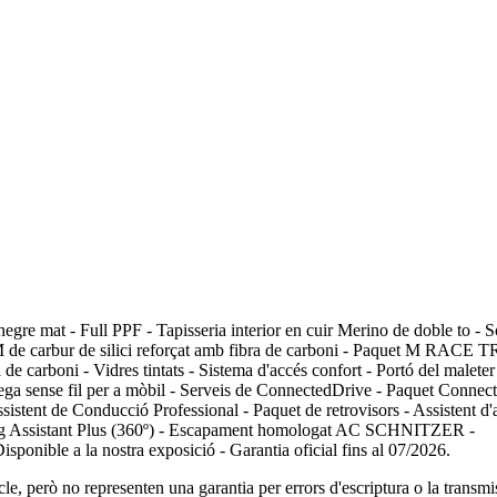
 Full PPF - Tapisseria interior en cuir Merino de doble to - Sostr
de carbur de silici reforçat amb fibra de carboni - Paquet M RACE TRA
bra de carboni - Vidres tintats - Sistema d'accés confort - Portó del mal
 sense fil per a mòbil - Serveis de ConnectedDrive - Paquet Connected
Assistent de Conducció Professional - Paquet de retrovisors - Assistent 
king Assistant Plus (360º) - Escapament homologat AC SCHNITZER -
ponible a la nostra exposició - Garantia oficial fins al 07/2026.
le, però no representen una garantia per errors d'escriptura o la transmi