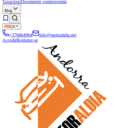
Taxacions
Documents compravenda
Blog
CA
+376864904
info@motoraldia.net
Accedir
Registrar-se