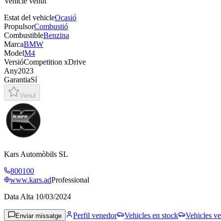
Vehicle venut
Estat del vehicle
Ocasió
Propulsor
Combustió
Combustible
Benzina
Marca
BMW
Model
M4
Versió
Competition xDrive
Any
2023
Garantia
Sí
Venut
Kars Automòbils SL
800100
www.kars.ad
Professional
Data Alta
10/03/2024
Perfil venedor
Vehicles en stock
Vehicles ve
Enviar missatge