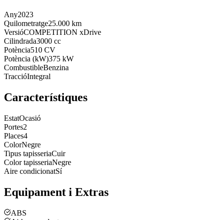
Any
2023
Quilometratge
25.000 km
Versió
COMPETITION xDrive
Cilindrada
3000 cc
Potència
510 CV
Potència (kW)
375 kW
Combustible
Benzina
Tracció
Integral
Característiques
Estat
Ocasió
Portes
2
Places
4
Color
Negre
Tipus tapisseria
Cuir
Color tapisseria
Negre
Aire condicionat
Sí
Equipament i Extras
ABS