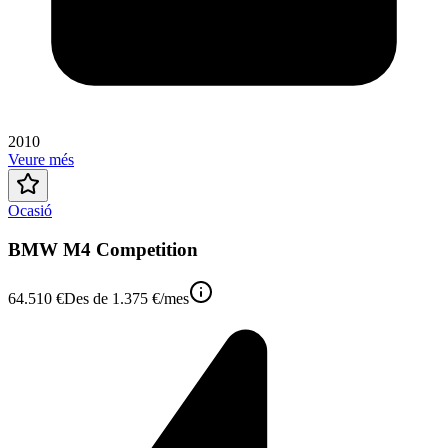
2010
Veure més
Ocasió
BMW M4 Competition
64.510 €
Des de
1.375 €
/mes