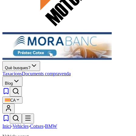
Què busques?
Taxacions
Documents compravenda
Blog
CA
Inici
›
Vehicles
›
Cotxes
›
BMW