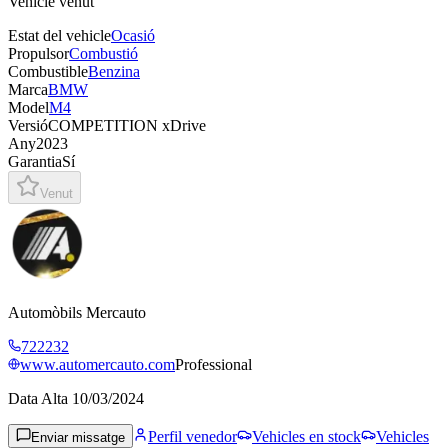
Vehicle venut
Estat del vehicle
Ocasió
Propulsor
Combustió
Combustible
Benzina
Marca
BMW
Model
M4
Versió
COMPETITION xDrive
Any
2023
Garantia
Sí
Venut
Automòbils Mercauto
722232
www.automercauto.com
Professional
Data Alta
10/03/2024
Perfil venedor
Vehicles en stock
Vehicles
Enviar missatge