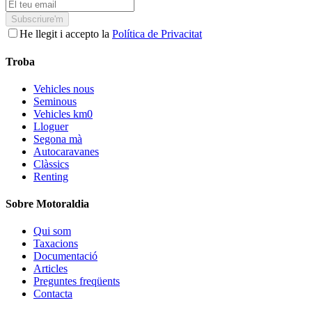
Subscriure'm
He llegit i accepto la
Política de Privacitat
Troba
Vehicles nous
Seminous
Vehicles km0
Lloguer
Segona mà
Autocaravanes
Clàssics
Renting
Sobre Motoraldia
Qui som
Taxacions
Documentació
Articles
Preguntes freqüents
Contacta