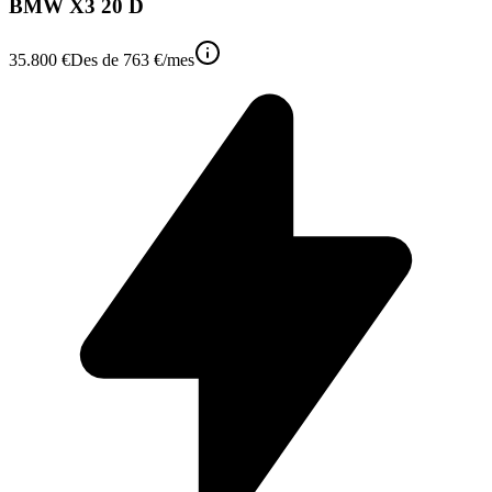
BMW X3 20 D
35.800 €
Des de
763 €
/mes