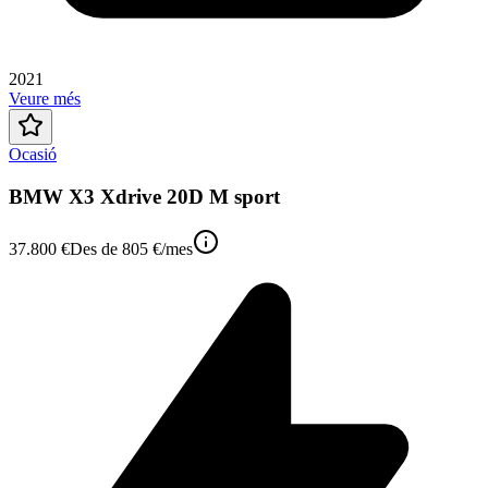
2021
Veure més
Ocasió
BMW X3 Xdrive 20D M sport
37.800 €
Des de
805 €
/mes