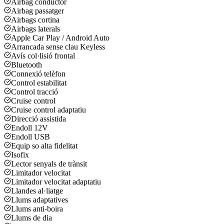
Airbag conductor
Airbag passatger
Airbags cortina
Airbags laterals
Apple Car Play / Android Auto
Arrancada sense clau Keyless
Avís col·lisió frontal
Bluetooth
Connexió telèfon
Control estabilitat
Control tracció
Cruise control
Cruise control adaptatiu
Direcció assistida
Endoll 12V
Endoll USB
Equip so alta fidelitat
Isofix
Lector senyals de trànsit
Limitador velocitat
Limitador velocitat adaptatiu
Llandes al·liatge
Llums adaptatives
Llums anti-boira
Llums de dia