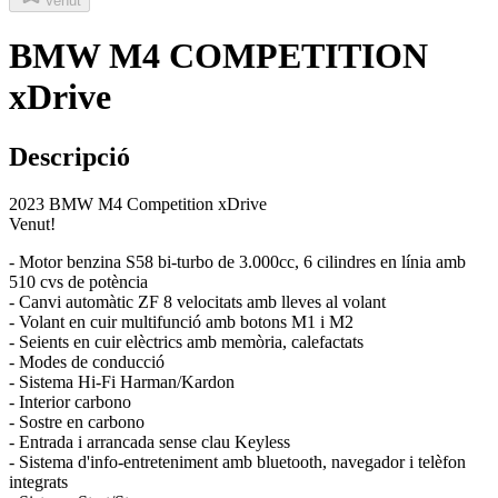
Venut
BMW M4 COMPETITION
xDrive
Descripció
2023 BMW M4 Competition xDrive
Venut!
- Motor benzina S58 bi-turbo de 3.000cc, 6 cilindres en línia amb
510 cvs de potència
- Canvi automàtic ZF 8 velocitats amb lleves al volant
- Volant en cuir multifunció amb botons M1 i M2
- Seients en cuir elèctrics amb memòria, calefactats
- Modes de conducció
- Sistema Hi-Fi Harman/Kardon
- Interior carbono
- Sostre en carbono
- Entrada i arrancada sense clau Keyless
- Sistema d'info-entreteniment amb bluetooth, navegador i telèfon
integrats