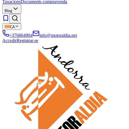
Taxacions
Documents compravenda
Blog
CA
+376864904
info@motoraldia.net
Accedir
Registrar-se