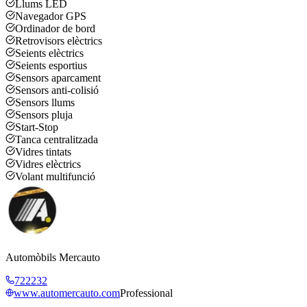
Llums LED
Navegador GPS
Ordinador de bord
Retrovisors elèctrics
Seients elèctrics
Seients esportius
Sensors aparcament
Sensors anti-colisió
Sensors llums
Sensors pluja
Start-Stop
Tanca centralitzada
Vidres tintats
Vidres elèctrics
Volant multifunció
Automòbils Mercauto
722232
www.automercauto.com
Professional