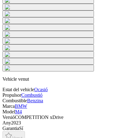
Vehicle venut
Estat del vehicle
Ocasió
Propulsor
Combustió
Combustible
Benzina
Marca
BMW
Model
M4
Versió
COMPETITION xDrive
Any
2023
Garantia
Sí