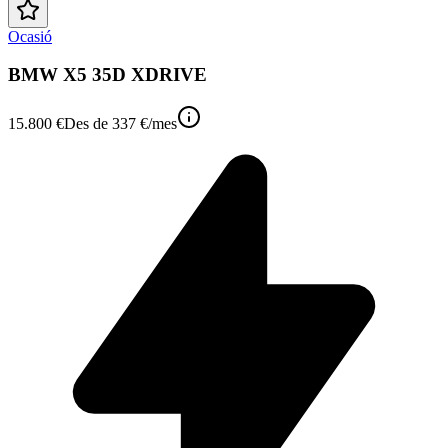
Ocasió
BMW X5 35D XDRIVE
15.800 €
Des de
337 €
/mes