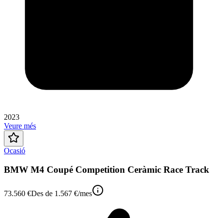
2023
Veure més
Ocasió
BMW M4 Coupé Competition Ceràmic Race Track
73.560 €
Des de
1.567 €
/mes