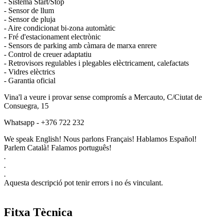
- Sistema Start/Stop
- Sensor de llum
- Sensor de pluja
- Aire condicionat bi-zona automàtic
- Fré d'estacionament electrònic
- Sensors de parking amb càmara de marxa enrere
- Control de creuer adaptatiu
- Retrovisors regulables i plegables elèctricament, calefactats
- Vidres elèctrics
- Garantia oficial
Vina'l a veure i provar sense compromís a Mercauto, C/Ciutat de
Consuegra, 15
Whatsapp - +376 722 232
We speak English! Nous parlons Français! Hablamos Español!
Parlem Català! Falamos português!
.
.
.
Aquesta descripció pot tenir errors i no és vinculant.
Fitxa Tècnica