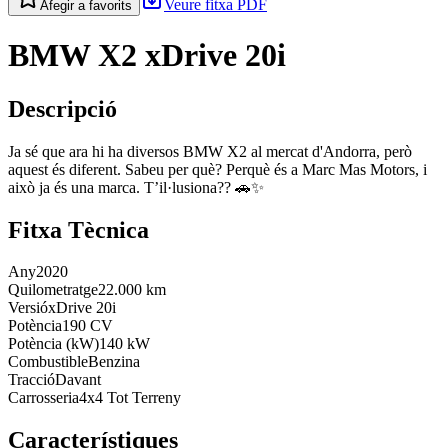
Veure fitxa PDF
Afegir a favorits
BMW X2 xDrive 20i
Descripció
Ja sé que ara hi ha diversos BMW X2 al mercat d'Andorra, però
aquest és diferent. Sabeu per què? Perquè és a Marc Mas Motors, i
això ja és una marca. T’il·lusiona?? 🚗✨
Fitxa Tècnica
Any
2020
Quilometratge
22.000 km
Versió
xDrive 20i
Potència
190 CV
Potència (kW)
140 kW
Combustible
Benzina
Tracció
Davant
Carrosseria
4x4 Tot Terreny
Característiques