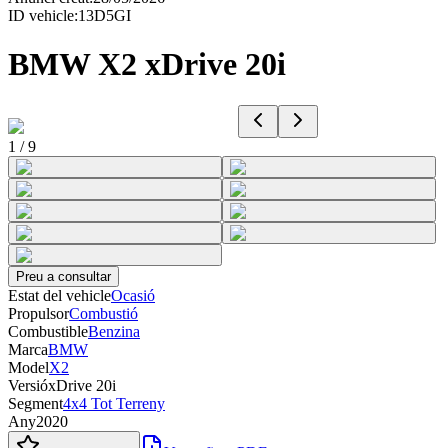
ID vehicle
:
13D5GI
BMW X2 xDrive 20i
1
/
9
Preu a consultar
Estat del vehicle
Ocasió
Propulsor
Combustió
Combustible
Benzina
Marca
BMW
Model
X2
Versió
xDrive 20i
Segment
4x4 Tot Terreny
Any
2020