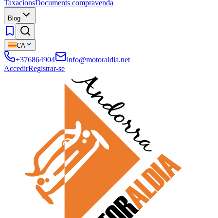
Taxacions
Documents compravenda
Blog
CA
+376864904
info@motoraldia.net
Accedir
Registrar-se