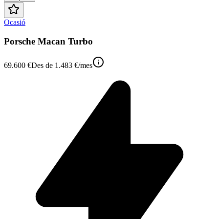
Ocasió
Porsche Macan Turbo
69.600 €
Des de
1.483 €
/mes