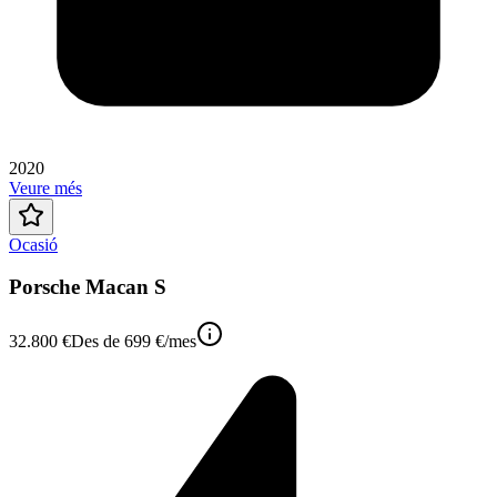
2020
Veure més
Ocasió
Porsche Macan S
32.800 €
Des de
699 €
/mes