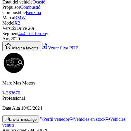
Estat del vehicle
Ocasió
Propulsor
Combustió
Combustible
Benzina
Marca
BMW
Model
X2
Versió
xDrive 20i
Segment
4x4 Tot Terreny
Any
2020
Veure fitxa PDF
Afegir a favorits
Marc Mas Motors
363670
Professional
Data Alta
10/03/2024
Perfil venedor
Vehicles en stock
Vehicles
Enviar missatge
venuts
Anunci creat
:
28/05/2026