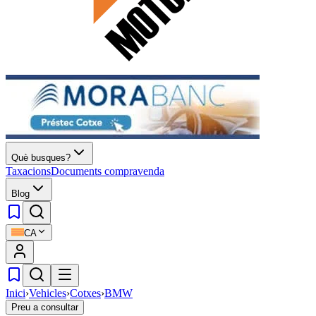
Què busques?
Taxacions
Documents compravenda
Blog
CA
Inici
›
Vehicles
›
Cotxes
›
BMW
Preu a consultar