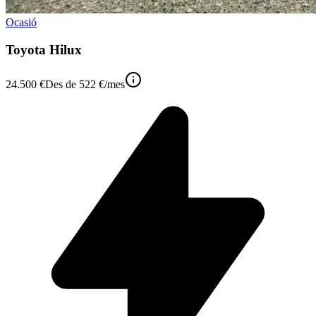
Ocasió
Toyota Hilux
24.500 €
Des de
522 €
/mes