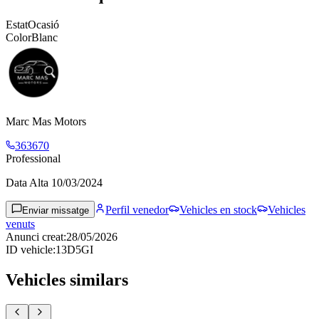
Estat
Ocasió
Color
Blanc
Marc Mas Motors
363670
Professional
Data Alta
10/03/2024
Perfil venedor
Vehicles en stock
Vehicles
Enviar missatge
venuts
Anunci creat
:
28/05/2026
ID vehicle
:
13D5GI
Vehicles similars