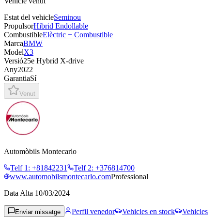
Vehicle venut
Estat del vehicle
Seminou
Propulsor
Hibrid Endollable
Combustible
Elèctric + Combustible
Marca
BMW
Model
X3
Versió
25e Hybrid X-drive
Any
2022
Garantia
Sí
Venut
Automòbils Montecarlo
Telf 1
:
+81842231
Telf 2
:
+376814700
www.automobilsmontecarlo.com
Professional
Data Alta
10/03/2024
Perfil venedor
Vehicles en stock
Vehicles
Enviar missatge