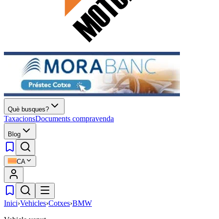
Què busques?
Taxacions
Documents compravenda
Blog
CA
Inici
›
Vehicles
›
Cotxes
›
BMW