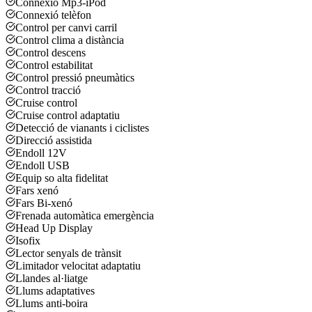
Connexió Mp3-iPod
Connexió telèfon
Control per canvi carril
Control clima a distància
Control descens
Control estabilitat
Control pressió pneumàtics
Control tracció
Cruise control
Cruise control adaptatiu
Detecció de vianants i ciclistes
Direcció assistida
Endoll 12V
Endoll USB
Equip so alta fidelitat
Fars xenó
Fars Bi-xenó
Frenada automàtica emergència
Head Up Display
Isofix
Lector senyals de trànsit
Limitador velocitat adaptatiu
Llandes al·liatge
Llums adaptatives
Llums anti-boira