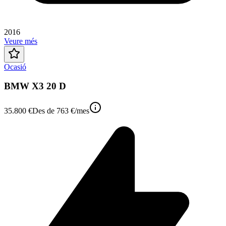
2016
Veure més
Ocasió
BMW X3 20 D
35.800 €
Des de
763 €
/mes