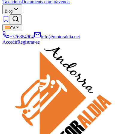
Taxacions
Documents compravenda
Blog
CA
+376864904
info@motoraldia.net
Accedir
Registrar-se