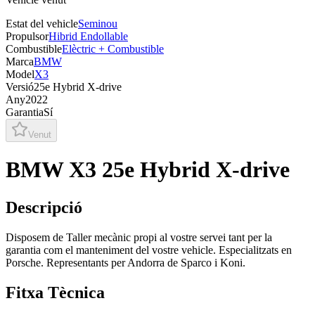
Estat del vehicle
Seminou
Propulsor
Hibrid Endollable
Combustible
Elèctric + Combustible
Marca
BMW
Model
X3
Versió
25e Hybrid X-drive
Any
2022
Garantia
Sí
Venut
BMW X3 25e Hybrid X-drive
Descripció
Disposem de Taller mecànic propi al vostre servei tant per la
garantia com el manteniment del vostre vehicle. Especialitzats en
Porsche. Representants per Andorra de Sparco i Koni.
Fitxa Tècnica