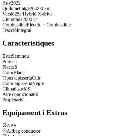
Any
2022
Quilometratge
20.000 km
Versió
25e Hybrid X-drive
Cilindrada
2000 cc
Combustible
Elèctric + Combustible
Tracció
Integral
Característiques
Estat
Seminou
Portes
5
Places
5
Color
Blanc
Tipus tapisseria
Cuir
Color tapisseria
Negre
Climatització
Sí
Aire condicionat
Sí
Propietaris
1
Equipament i Extras
ABS
Airbag conductor