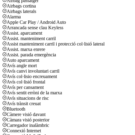
Airbag passatger
Airbags cortina
Airbags laterals
Alarma
Apple Car Play / Android Auto
Arrancada sense clau Keyless
Assist. aparcament
Assist. manteniment carril
Assist manteniment carril i protecció col·lisió lateral
Assist. marxa enrere
Assist. parada emergència
Auto aparcament
Avís angle mort
Avís canvi involuntari carril
Avís col·lisio encreuament
Avís col·lisió frontal
Avís per cansament
Avís sentit erròni de la marxa
Avís situacions de risc
Avís trànsit creuat
Bluetooth
Càmere visió davant
Càmara visió posterior
Carregador inalàmbric
Connexió Internet