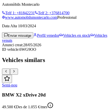
Automòbils Montecarlo
Telf 1
:
+81842231
Telf 2
:
+376814700
www.automobilsmontecarlo.com
Professional
Data Alta
10/03/2024
Perfil venedor
Vehicles en stock
Vehicles
Enviar missatge
venuts
Anunci creat
:
28/05/2026
ID vehicle
:
6WG9OO
Vehicles similars
Semi-nou
BMW X2 xDrive 20d
49.500 €
Des de
1.055 €
/mes