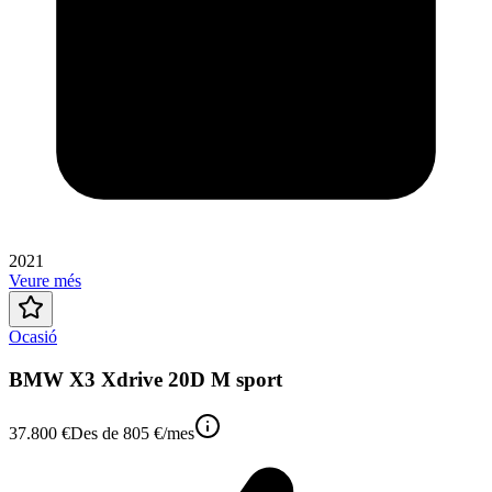
2021
Veure més
Ocasió
BMW X3 Xdrive 20D M sport
37.800 €
Des de
805 €
/mes