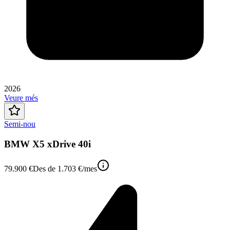
2026
Veure més
Semi-nou
BMW X5 xDrive 40i
79.900 €
Des de
1.703 €
/mes