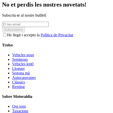
No et perdis les nostres novetats!
Subscriu-te al nostre butlletí
Subscriure'm
He llegit i accepto la
Política de Privacitat
Troba
Vehicles nous
Seminous
Vehicles km0
Lloguer
Segona mà
Autocaravanes
Clàssics
Renting
Sobre Motoraldia
Qui som
Taxacions