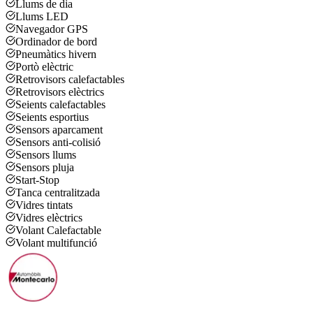
Llums de dia
Llums LED
Navegador GPS
Ordinador de bord
Pneumàtics hivern
Portò elèctric
Retrovisors calefactables
Retrovisors elèctrics
Seients calefactables
Seients esportius
Sensors aparcament
Sensors anti-colisió
Sensors llums
Sensors pluja
Start-Stop
Tanca centralitzada
Vidres tintats
Vidres elèctrics
Volant Calefactable
Volant multifunció