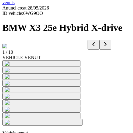
venuts
Anunci creat
:
28/05/2026
ID vehicle
:
6WG9OO
BMW X3 25e Hybrid X-drive
1
/
10
VEHICLE VENUT
Vehicle venut