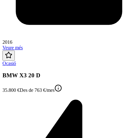
2016
Veure més
Ocasió
BMW X3 20 D
35.800 €
Des de
763 €
/mes