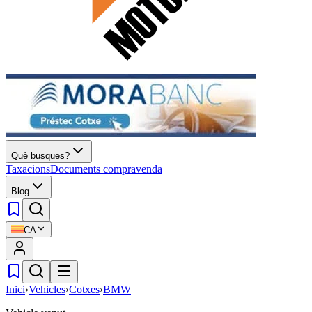
Què busques?
Taxacions
Documents compravenda
Blog
CA
Inici
›
Vehicles
›
Cotxes
›
BMW