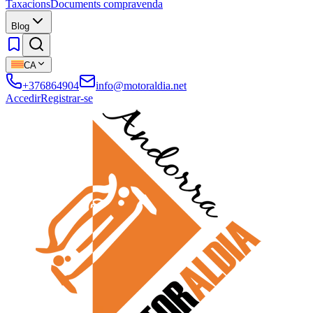
Taxacions
Documents compravenda
Blog
CA
+376864904
info@motoraldia.net
Accedir
Registrar-se