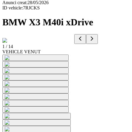
Anunci creat
:
28/05/2026
ID vehicle
:
7RJCKS
BMW X3 M40i xDrive
1
/
14
VEHICLE VENUT