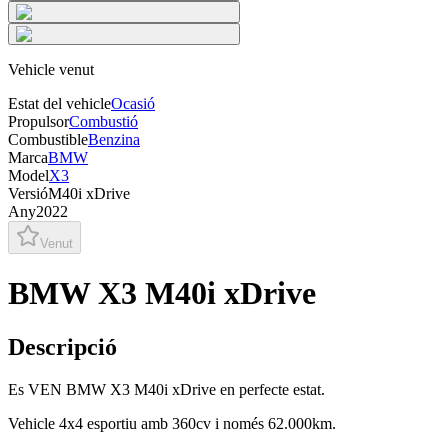
Vehicle venut
Estat del vehicle
Ocasió
Propulsor
Combustió
Combustible
Benzina
Marca
BMW
Model
X3
Versió
M40i xDrive
Any
2022
Venut
BMW X3 M40i xDrive
Descripció
Es VEN BMW X3 M40i xDrive en perfecte estat.
Vehicle 4x4 esportiu amb 360cv i només 62.000km.