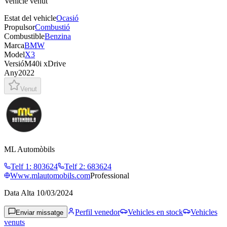
Vehicle venut
Estat del vehicle
Ocasió
Propulsor
Combustió
Combustible
Benzina
Marca
BMW
Model
X3
Versió
M40i xDrive
Any
2022
Venut
ML Automòbils
Telf 1
:
803624
Telf 2
:
683624
Www.mlautomobils.com
Professional
Data Alta
10/03/2024
Perfil venedor
Vehicles en stock
Vehicles
Enviar missatge
venuts