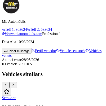
ML Automòbils
Telf 1
:
803624
Telf 2
:
683624
Www.mlautomobils.com
Professional
Data Alta
10/03/2024
Perfil venedor
Vehicles en stock
Vehicles
Enviar missatge
venuts
Anunci creat
:
28/05/2026
ID vehicle
:
7RJCKS
Vehicles similars
Semi-nou