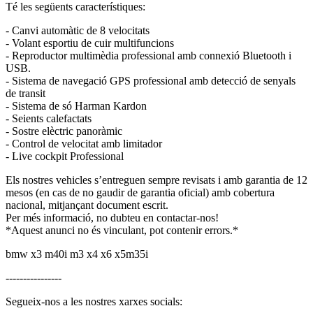
Té les següents característiques:
- Canvi automàtic de 8 velocitats
- Volant esportiu de cuir multifuncions
- Reproductor multimèdia professional amb connexió Bluetooth i
USB.
- Sistema de navegació GPS professional amb detecció de senyals
de transit
- Sistema de só Harman Kardon
- Seients calefactats
- Sostre elèctric panoràmic
- Control de velocitat amb limitador
- Live cockpit Professional
Els nostres vehicles s’entreguen sempre revisats i amb garantia de 12
mesos (en cas de no gaudir de garantia oficial) amb cobertura
nacional, mitjançant document escrit.
Per més informació, no dubteu en contactar-nos!
*Aquest anunci no és vinculant, pot contenir errors.*
bmw x3 m40i m3 x4 x6 x5m35i
----------------
Segueix-nos a les nostres xarxes socials: