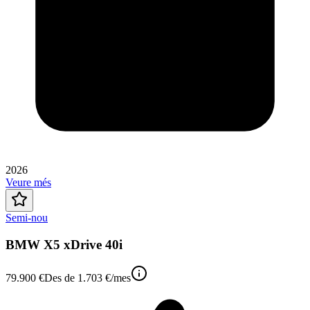
2026
Veure més
Semi-nou
BMW X5 xDrive 40i
79.900 €
Des de
1.703 €
/mes