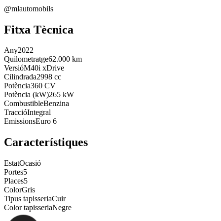
@mlautomobils
Fitxa Tècnica
Any
2022
Quilometratge
62.000 km
Versió
M40i xDrive
Cilindrada
2998 cc
Potència
360 CV
Potència (kW)
265 kW
Combustible
Benzina
Tracció
Integral
Emissions
Euro 6
Característiques
Estat
Ocasió
Portes
5
Places
5
Color
Gris
Tipus tapisseria
Cuir
Color tapisseria
Negre