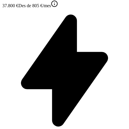
37.800 €
Des de
805 €
/mes