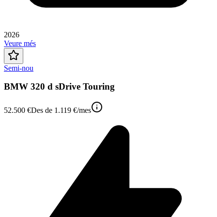
2026
Veure més
Semi-nou
BMW 320 d sDrive Touring
52.500 €
Des de
1.119 €
/mes