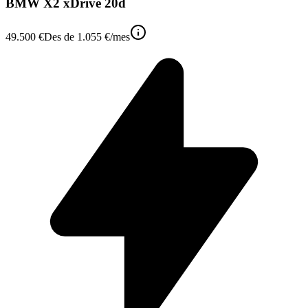
BMW X2 xDrive 20d
49.500 €
Des de
1.055 €
/mes