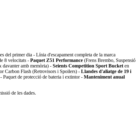
es del primer dia - Línia d'escapament completa de la marca
e 8 velocitats -
Paquet Z51 Performance
(Frens Brembo, Suspensió
eix davanter amb memòria) -
Seients Competition Sport Bucket
en
or Carbon Flash (Retrovisors i Spoilers) -
Llandes d'aliatge de 19 i
Paquet de protecció de bateria i extintor -
Manteniment anual
missió de les dades.