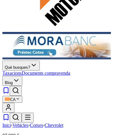
Què busques?
Taxacions
Documents compravenda
Blog
CA
Inici
›
Vehicles
›
Cotxes
›
Chevrolet