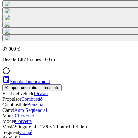
87.900 €
Des de
1.873 €
/mes
·
60
m
Simular finançament
Import orientatiu — més info
Estat del vehicle
Ocasió
Propulsor
Combustió
Combustible
Benzina
Canvi
Auto-Seqüencial
Marca
Chevrolet
Model
Corvette
Versió
Stingray 3LT V8 6.2 Launch Edition
Segment
Coupé
Any
2021