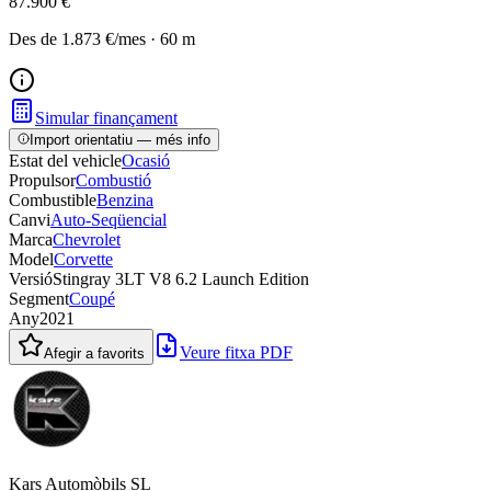
87.900 €
Des de
1.873 €
/mes
·
60
m
Simular finançament
Import orientatiu — més info
Estat del vehicle
Ocasió
Propulsor
Combustió
Combustible
Benzina
Canvi
Auto-Seqüencial
Marca
Chevrolet
Model
Corvette
Versió
Stingray 3LT V8 6.2 Launch Edition
Segment
Coupé
Any
2021
Veure fitxa PDF
Afegir a favorits
Kars Automòbils SL