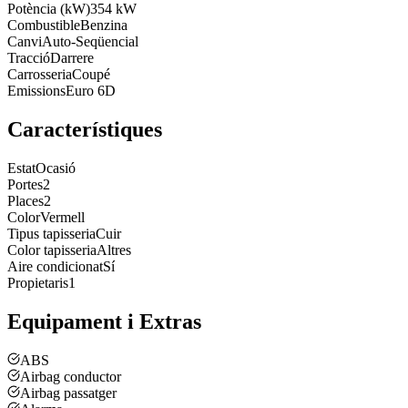
Potència (kW)
354 kW
Combustible
Benzina
Canvi
Auto-Seqüencial
Tracció
Darrere
Carrosseria
Coupé
Emissions
Euro 6D
Característiques
Estat
Ocasió
Portes
2
Places
2
Color
Vermell
Tipus tapisseria
Cuir
Color tapisseria
Altres
Aire condicionat
Sí
Propietaris
1
Equipament i Extras
ABS
Airbag conductor
Airbag passatger