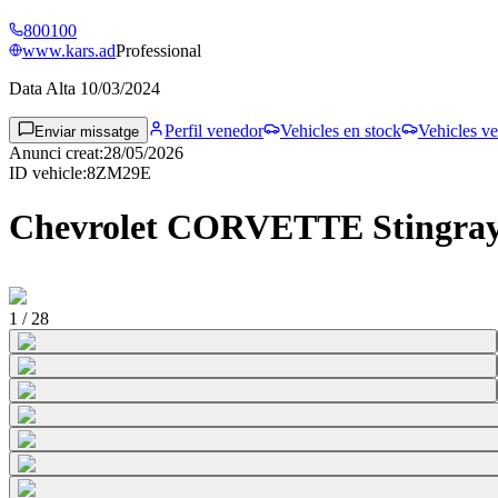
800100
www.kars.ad
Professional
Data Alta
10/03/2024
Perfil venedor
Vehicles en stock
Vehicles ve
Enviar missatge
Anunci creat
:
28/05/2026
ID vehicle
:
8ZM29E
Chevrolet CORVETTE Stingray 
1
/
28