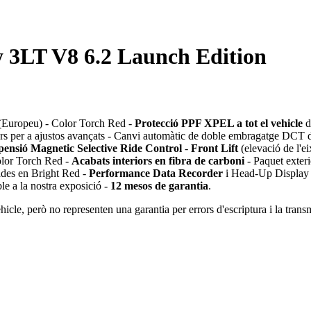
3LT V8 6.2 Launch Edition
Europeu) - Color Torch Red -
Protecció PPF XPEL a tot el vehicle
d
s per a ajustos avançats - Canvi automàtic de doble embragatge DCT d
pensió Magnetic Selective Ride Control
-
Front Lift
(elevació de l'
olor Torch Red -
Acabats interiors en fibra de carboni
- Paquet exteri
ades en Bright Red -
Performance Data Recorder
i Head-Up Display - 
le a la nostra exposició -
12 mesos de garantia
.
icle, però no representen una garantia per errors d'escriptura i la trans