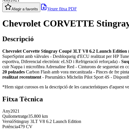
Veure fitxa PDF
Afegir a favorits
Chevrolet CORVETTE Stingray 
Descripció
Chevrolet Corvette Stingray Coupé 3LT V8 6.2 Launch Edition
(
SuperSprint amb vàlvules - Desbloqueig d'ECU realitzat per HP Tuner
esportiva, Diferencial electrònic eLSD i Refrigeració reforçada) -
Sus
cuir Nappa i microfibra Adrenaline Red - Cinturons de seguretat en c
20 polzades
Carbon Flash amb vora mecanitzada - Pinces de fre pint
realitzat recentment
- Pneumàtics Michelin Pilot Sport 4S - Disponib
*Hem sigut curosos en la descripció de les característiques d'aquest veh
Fitxa Tècnica
Any
2021
Quilometratge
35.800 km
Versió
Stingray 3LT V8 6.2 Launch Edition
Potència
479 CV