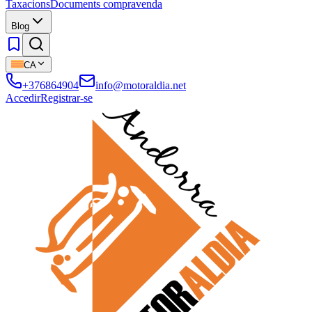
Taxacions
Documents compravenda
Blog
CA
+376864904
info@motoraldia.net
Accedir
Registrar-se