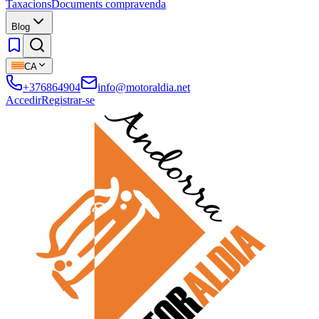
Taxacions
Documents compravenda
Blog
CA
+376864904
info@motoraldia.net
Accedir
Registrar-se