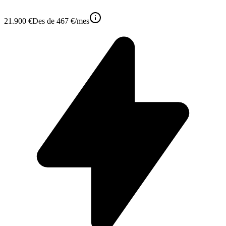
21.900 €
Des de
467 €
/mes