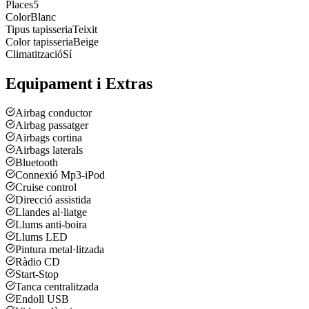
Places
5
Color
Blanc
Tipus tapisseria
Teixit
Color tapisseria
Beige
Climatització
Sí
Equipament i Extras
Airbag conductor
Airbag passatger
Airbags cortina
Airbags laterals
Bluetooth
Connexió Mp3-iPod
Cruise control
Direcció assistida
Llandes al·liatge
Llums anti-boira
Llums LED
Pintura metal·litzada
Ràdio CD
Start-Stop
Tanca centralitzada
Endoll USB