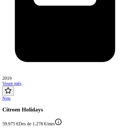
2019
Veure més
Nou
Citroen Holidays
59.975 €
Des de
1.278 €
/mes