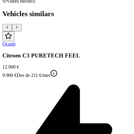
Vidres elèctrics
Vehicles similars
Ocasió
Citroen C3 PURETECH FEEL
12.900 €
9.900 €
Des de
211 €
/mes