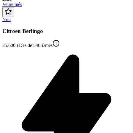
Veure més
Nou
Citroen Berlingo
25.600 €
Des de
546 €
/mes