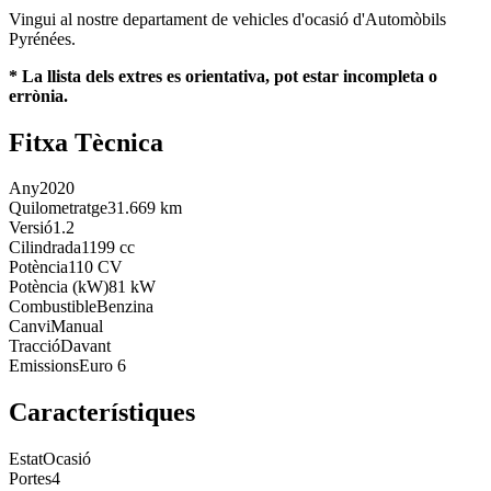
Vingui al nostre departament de vehicles d'ocasió d'Automòbils
Pyrénées.
* La llista dels extres es orientativa, pot estar incompleta o
errònia.
Fitxa Tècnica
Any
2020
Quilometratge
31.669 km
Versió
1.2
Cilindrada
1199 cc
Potència
110 CV
Potència (kW)
81 kW
Combustible
Benzina
Canvi
Manual
Tracció
Davant
Emissions
Euro 6
Característiques
Estat
Ocasió
Portes
4