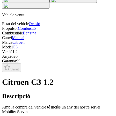
Vehicle venut
Estat del vehicle
Ocasió
Propulsor
Combustió
Combustible
Benzina
Canvi
Manual
Marca
Citroen
Model
C3
Versió
1.2
Any
2020
Garantia
Sí
Venut
Citroen C3 1.2
Descripció
Amb la compra del vehicle té inclòs un any del nostre servei
Mobility Service.