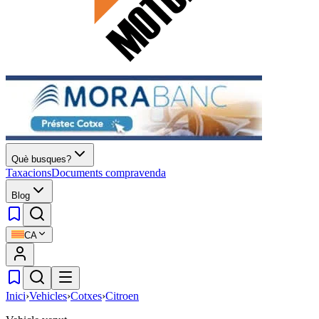
Què busques?
Taxacions
Documents compravenda
Blog
CA
Inici
›
Vehicles
›
Cotxes
›
Citroen