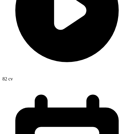
82
cv