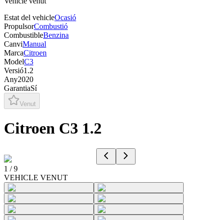
Vehicle venut
Estat del vehicle
Ocasió
Propulsor
Combustió
Combustible
Benzina
Canvi
Manual
Marca
Citroen
Model
C3
Versió
1.2
Any
2020
Garantia
Sí
Venut
Citroen C3 1.2
1
/
9
VEHICLE VENUT