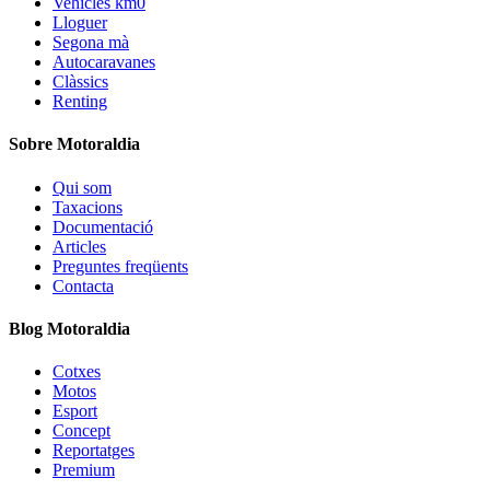
Vehicles km0
Lloguer
Segona mà
Autocaravanes
Clàssics
Renting
Sobre Motoraldia
Qui som
Taxacions
Documentació
Articles
Preguntes freqüents
Contacta
Blog Motoraldia
Cotxes
Motos
Esport
Concept
Reportatges
Premium