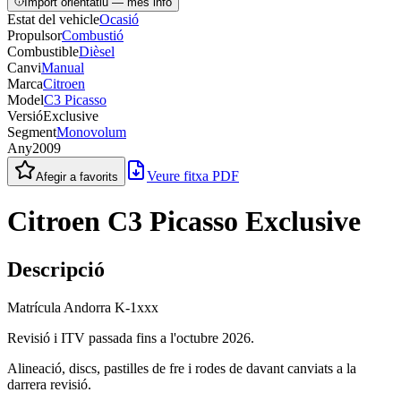
Import orientatiu — més info
Estat del vehicle
Ocasió
Propulsor
Combustió
Combustible
Dièsel
Canvi
Manual
Marca
Citroen
Model
C3 Picasso
Versió
Exclusive
Segment
Monovolum
Any
2009
Veure fitxa PDF
Afegir a favorits
Citroen C3 Picasso Exclusive
Descripció
Matrícula Andorra K-1xxx
Revisió i ITV passada fins a l'octubre 2026.
Alineació, discs, pastilles de fre i rodes de davant canviats a la
darrera revisió.