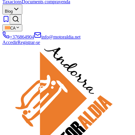
Taxacions
Documents compravenda
Blog
CA
+376864904
info@motoraldia.net
Accedir
Registrar-se