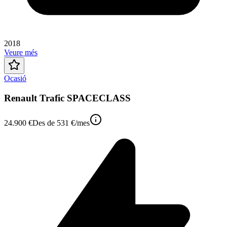
2018
Veure més
Ocasió
Renault Trafic SPACECLASS
24.900 €
Des de
531 €
/mes