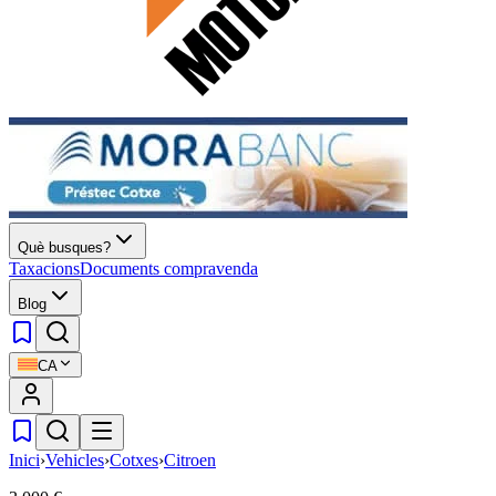
Què busques?
Taxacions
Documents compravenda
Blog
CA
Inici
›
Vehicles
›
Cotxes
›
Citroen