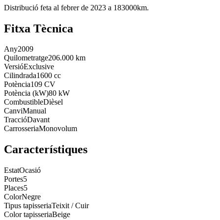
Distribució feta al febrer de 2023 a 183000km.
Fitxa Tècnica
Any
2009
Quilometratge
206.000 km
Versió
Exclusive
Cilindrada
1600 cc
Potència
109 CV
Potència (kW)
80 kW
Combustible
Dièsel
Canvi
Manual
Tracció
Davant
Carrosseria
Monovolum
Característiques
Estat
Ocasió
Portes
5
Places
5
Color
Negre
Tipus tapisseria
Teixit / Cuir
Color tapisseria
Beige