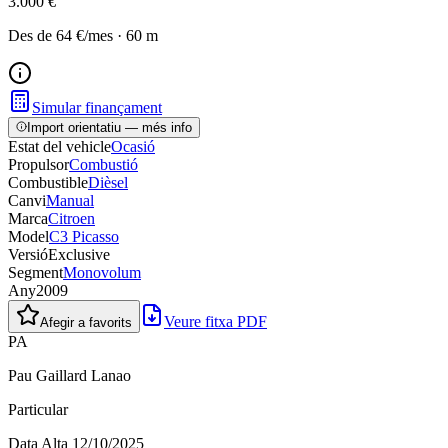
3.000 €
Des de
64 €
/mes
·
60
m
Simular finançament
Import orientatiu — més info
Estat del vehicle
Ocasió
Propulsor
Combustió
Combustible
Dièsel
Canvi
Manual
Marca
Citroen
Model
C3 Picasso
Versió
Exclusive
Segment
Monovolum
Any
2009
Veure fitxa PDF
Afegir a favorits
PA
Pau Gaillard Lanao
Particular
Data Alta
12/10/2025