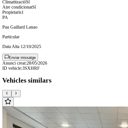
Climatització
Sí
Aire condicionat
Sí
Propietaris
1
PA
Pau Gaillard Lanao
Particular
Data Alta
12/10/2025
Enviar missatge
Anunci creat
:
28/05/2026
ID vehicle
:
3SXHRF
Vehicles similars