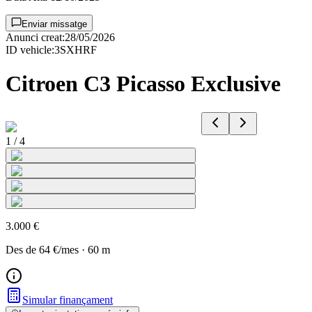
Enviar missatge
Anunci creat
:
28/05/2026
ID vehicle
:
3SXHRF
Citroen C3 Picasso Exclusive
1
/
4
3.000 €
Des de
64 €
/mes
·
60
m
Simular finançament