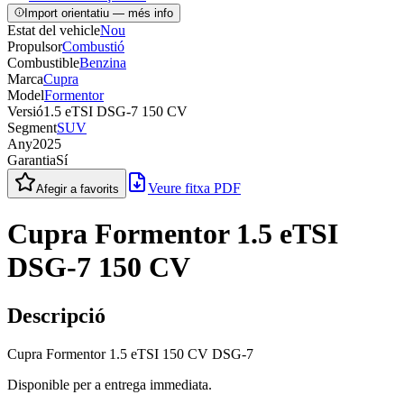
Import orientatiu — més info
Estat del vehicle
Nou
Propulsor
Combustió
Combustible
Benzina
Marca
Cupra
Model
Formentor
Versió
1.5 eTSI DSG-7 150 CV
Segment
SUV
Any
2025
Garantia
Sí
Veure fitxa PDF
Afegir a favorits
Cupra Formentor 1.5 eTSI
DSG-7 150 CV
Descripció
Cupra Formentor 1.5 eTSI 150 CV DSG-7
Disponible per a entrega immediata.