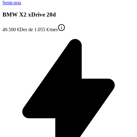
Semi-nou
BMW X2 xDrive 20d
49.500 €
Des de
1.055 €
/mes