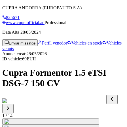
CUPRA ANDORRA (EUROPAUTO S.A)
825671
www.cupraofficial.ad
Professional
Data Alta
28/05/2024
Perfil venedor
Vehicles en stock
Vehicles
Enviar missatge
venuts
Anunci creat
:
28/05/2026
ID vehicle
:
69EUII
Cupra Formentor 1.5 eTSI
DSG-7 150 CV
1
/
14