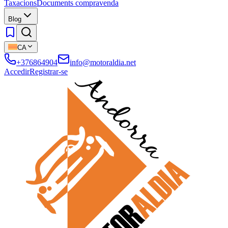
Taxacions
Documents compravenda
Blog
CA
+376864904
info@motoraldia.net
Accedir
Registrar-se