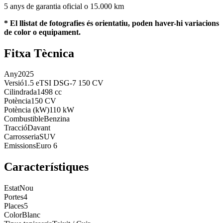
5 anys de garantia oficial o 15.000 km
* El llistat de fotografies és orientatiu, poden haver-hi variacions
de color o equipament.
Fitxa Tècnica
Any
2025
Versió
1.5 eTSI DSG-7 150 CV
Cilindrada
1498 cc
Potència
150 CV
Potència (kW)
110 kW
Combustible
Benzina
Tracció
Davant
Carrosseria
SUV
Emissions
Euro 6
Característiques
Estat
Nou
Portes
4
Places
5
Color
Blanc