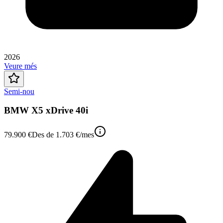
2026
Veure més
Semi-nou
BMW X5 xDrive 40i
79.900 €
Des de
1.703 €
/mes