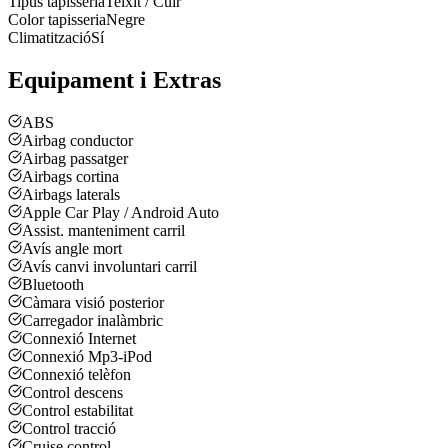
Tipus tapisseria
Teixit / Cuir
Color tapisseria
Negre
Climatització
Sí
Equipament i Extras
ABS
Airbag conductor
Airbag passatger
Airbags cortina
Airbags laterals
Apple Car Play / Android Auto
Assist. manteniment carril
Avís angle mort
Avís canvi involuntari carril
Bluetooth
Càmara visió posterior
Carregador inalàmbric
Connexió Internet
Connexió Mp3-iPod
Connexió telèfon
Control descens
Control estabilitat
Control tracció
Cruise control