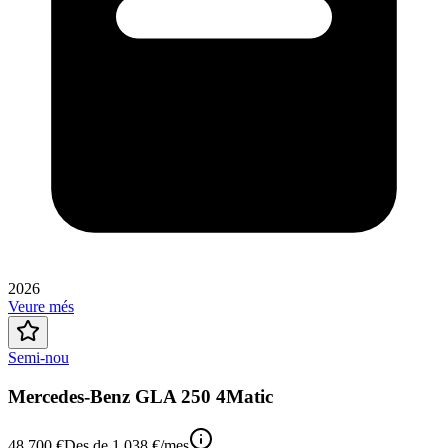
2026
Veure més
Semi-nou
Mercedes-Benz GLA 250 4Matic
48.700 €
Des de
1.038 €
/mes