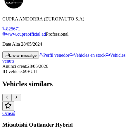
CUPRA ANDORRA (EUROPAUTO S.A)
825671
www.cupraofficial.ad
Professional
Data Alta
28/05/2024
Perfil venedor
Vehicles en stock
Vehicles
Enviar missatge
venuts
Anunci creat
:
28/05/2026
ID vehicle
:
69EUII
Vehicles similars
Ocasió
Mitsubishi Outlander Hybrid