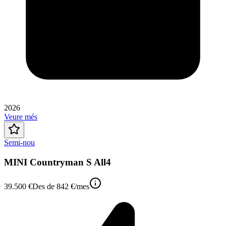
2026
Veure més
Semi-nou
MINI Countryman S All4
39.500 €
Des de
842 €
/mes