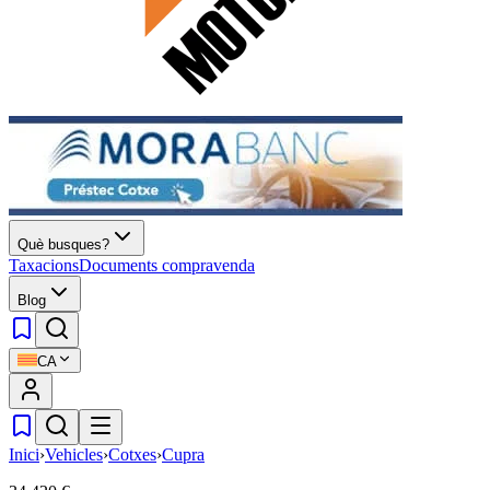
Què busques?
Taxacions
Documents compravenda
Blog
CA
Inici
›
Vehicles
›
Cotxes
›
Cupra