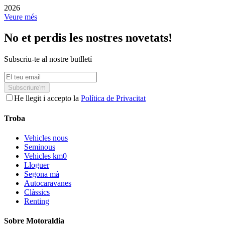
2026
Veure més
No et perdis les nostres novetats!
Subscriu-te al nostre butlletí
Subscriure'm
He llegit i accepto la
Política de Privacitat
Troba
Vehicles nous
Seminous
Vehicles km0
Lloguer
Segona mà
Autocaravanes
Clàssics
Renting
Sobre Motoraldia