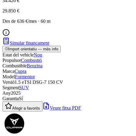
34.420 €
29.850 €
Des de
636 €
/mes
·
60
m
Simular finançament
Import orientatiu — més info
Estat del vehicle
Nou
Propulsor
Combustió
Combustible
Benzina
Marca
Cupra
Model
Formentor
Versió
1.5 eTSI DSG-7 150 CV
Segment
SUV
Any
2025
Garantia
Sí
Veure fitxa PDF
Afegir a favorits