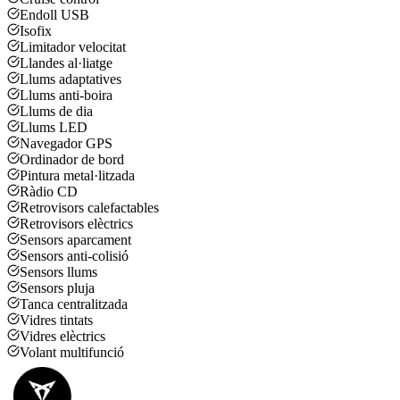
Endoll USB
Isofix
Limitador velocitat
Llandes al·liatge
Llums adaptatives
Llums anti-boira
Llums de dia
Llums LED
Navegador GPS
Ordinador de bord
Pintura metal·litzada
Ràdio CD
Retrovisors calefactables
Retrovisors elèctrics
Sensors aparcament
Sensors anti-colisió
Sensors llums
Sensors pluja
Tanca centralitzada
Vidres tintats
Vidres elèctrics
Volant multifunció