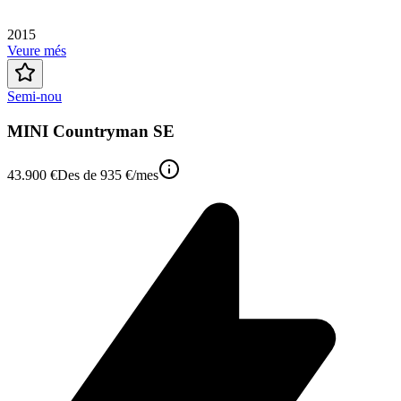
2015
Veure més
Semi-nou
MINI Countryman SE
43.900 €
Des de
935 €
/mes