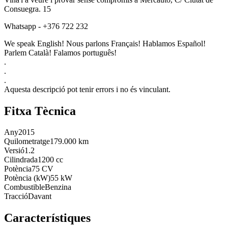
Consuegra. 15
Whatsapp - +376 722 232
We speak English! Nous parlons Français! Hablamos Español!
Parlem Català! Falamos português!
.
.
.
Aquesta descripció pot tenir errors i no és vinculant.
Fitxa Tècnica
Any
2015
Quilometratge
179.000 km
Versió
1.2
Cilindrada
1200 cc
Potència
75 CV
Potència (kW)
55 kW
Combustible
Benzina
Tracció
Davant
Característiques