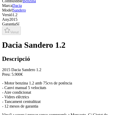
Combustible
Benzina
Marca
Dacia
Model
Sandero
Versió
1.2
Any
2015
Garantia
Sí
Venut
Dacia Sandero 1.2
Descripció
2015 Dacia Sandero 1.2
Preu: 5.900€
- Motor benzina 1.2 amb 75cvs de potència
- Canvi manual 5 velocitats
- Aire condicionat
- Vidres elèctrics
- Tancament centralitzat
- 12 mesos de garantia
Vina'l a veure i provar sense compromís a Mercauto, C/ Ciutat de