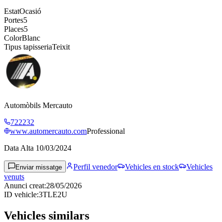
Estat
Ocasió
Portes
5
Places
5
Color
Blanc
Tipus tapisseria
Teixit
Automòbils Mercauto
722232
www.automercauto.com
Professional
Data Alta
10/03/2024
Perfil venedor
Vehicles en stock
Vehicles
Enviar missatge
venuts
Anunci creat
:
28/05/2026
ID vehicle
:
3TLE2U
Vehicles similars