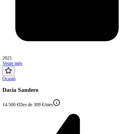
2021
Veure més
Ocasió
Dacia Sandero
14.500 €
Des de
309 €
/mes