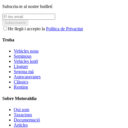
Subscriu-te al nostre butlletí
Subscriure'm
He llegit i accepto la
Política de Privacitat
Troba
Vehicles nous
Seminous
Vehicles km0
Lloguer
Segona mà
Autocaravanes
Clàssics
Renting
Sobre Motoraldia
Qui som
Taxacions
Documentació
Articles