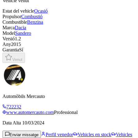
Vehicle venut
Estat del vehicle
Ocasió
Propulsor
Combustió
Combustible
Benzina
Marca
Dacia
Model
Sandero
Versió
1.2
Any
2015
Garantia
Sí
Venut
Automòbils Mercauto
722232
www.automercauto.com
Professional
Data Alta
10/03/2024
Perfil venedor
Vehicles en stock
Vehicles
Enviar missatge