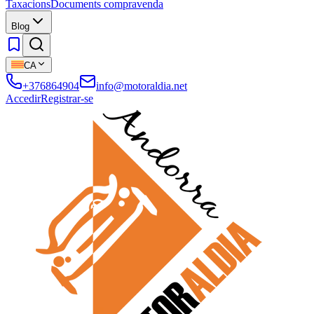
Taxacions
Documents compravenda
Blog
CA
+376864904
info@motoraldia.net
Accedir
Registrar-se