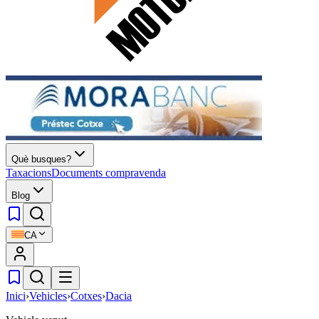
Què busques?
Taxacions
Documents compravenda
Blog
CA
Inici
›
Vehicles
›
Cotxes
›
Dacia