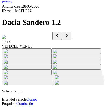
venuts
Anunci creat
:
28/05/2026
ID vehicle
:
3TLE2U
Dacia Sandero 1.2
1
/
14
VEHICLE VENUT
Vehicle venut
Estat del vehicle
Ocasió
Propulsor
Combustió