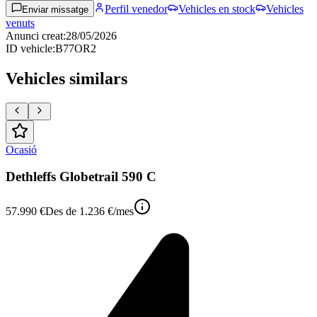
Perfil venedor
Vehicles en stock
Vehicles
Enviar missatge
venuts
Anunci creat
:
28/05/2026
ID vehicle
:
B77OR2
Vehicles similars
Ocasió
Dethleffs Globetrail 590 C
57.990 €
Des de
1.236 €
/mes