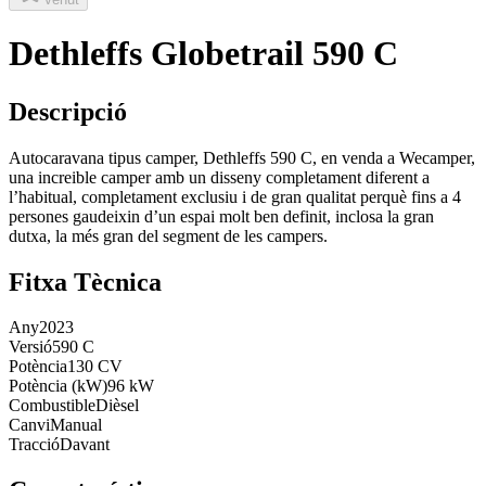
Dethleffs Globetrail 590 C
Descripció
Autocaravana tipus camper, Dethleffs 590 C, en venda a Wecamper,
una increible camper amb un disseny completament diferent a
l’habitual, completament exclusiu i de gran qualitat perquè fins a 4
persones gaudeixin d’un espai molt ben definit, inclosa la gran
dutxa, la més gran del segment de les campers.
Fitxa Tècnica
Any
2023
Versió
590 C
Potència
130 CV
Potència (kW)
96 kW
Combustible
Dièsel
Canvi
Manual
Tracció
Davant