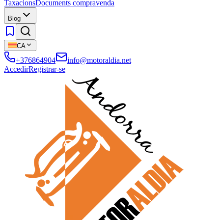
Taxacions
Documents compravenda
Blog
CA
+376864904
info@motoraldia.net
Accedir
Registrar-se