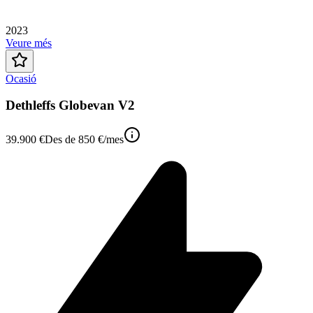
2023
Veure més
Ocasió
Dethleffs Globevan V2
39.900 €
Des de
850 €
/mes