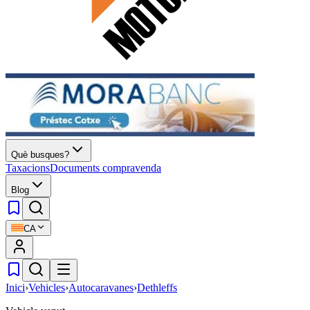
Què busques?
Taxacions
Documents compravenda
Blog
CA
Inici
›
Vehicles
›
Autocaravanes
›
Dethleffs