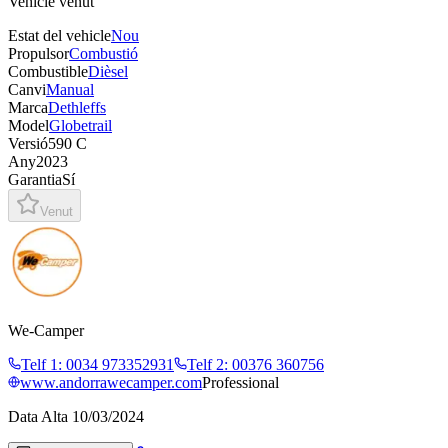
Vehicle venut
Estat del vehicle
Nou
Propulsor
Combustió
Combustible
Dièsel
Canvi
Manual
Marca
Dethleffs
Model
Globetrail
Versió
590 C
Any
2023
Garantia
Sí
Venut
We-Camper
Telf 1
:
0034 973352931
Telf 2
:
00376 360756
www.andorrawecamper.com
Professional
Data Alta
10/03/2024