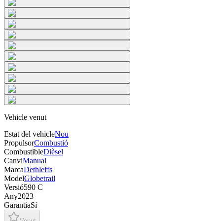
Vehicle venut
Estat del vehicle
Nou
Propulsor
Combustió
Combustible
Dièsel
Canvi
Manual
Marca
Dethleffs
Model
Globetrail
Versió
590 C
Any
2023
Garantia
Sí
Venut