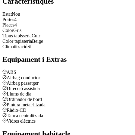
Característiques
Estat
Nou
Portes
4
Places
4
Color
Gris
Tipus tapisseria
Cuir
Color tapisseria
Beige
Climatització
Sí
Equipament i Extras
ABS
Airbag conductor
Airbag passatger
Direcció assistida
Llums de dia
Ordinador de bord
Pintura metal·litzada
Ràdio-CD
Tanca centralitzada
Vidres elèctrics
Equipament habitacle