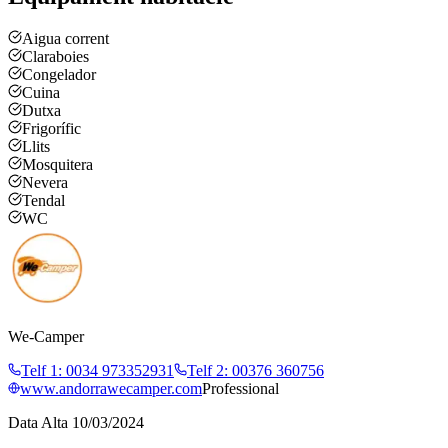
Aigua corrent
Claraboies
Congelador
Cuina
Dutxa
Frigorífic
Llits
Mosquitera
Nevera
Tendal
WC
We-Camper
Telf 1
:
0034 973352931
Telf 2
:
00376 360756
www.andorrawecamper.com
Professional
Data Alta
10/03/2024