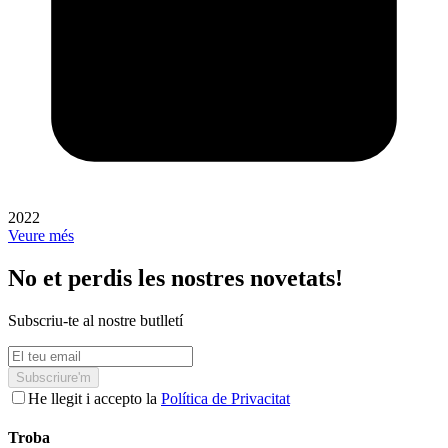
2022
Veure més
No et perdis les nostres novetats!
Subscriu-te al nostre butlletí
Subscriure'm
He llegit i accepto la
Política de Privacitat
Troba