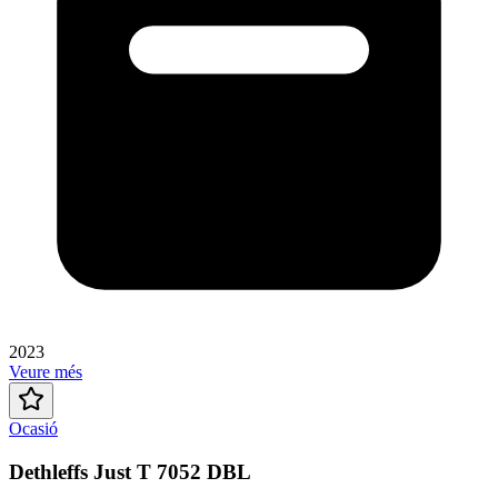
2023
Veure més
Ocasió
Dethleffs Just T 7052 DBL