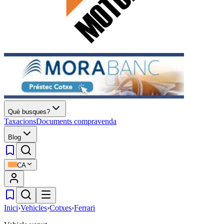
Què busques?
Taxacions
Documents compravenda
Blog
CA
Inici
›
Vehicles
›
Cotxes
›
Ferrari