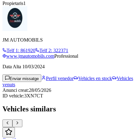
Propietaris
1
JM AUTOMOBILS
Telf 1
:
861920
Telf 2
:
322371
www.jmautomobils.com
Professional
Data Alta
10/03/2024
Perfil venedor
Vehicles en stock
Vehicles
Enviar missatge
venuts
Anunci creat
:
28/05/2026
ID vehicle
:
3XN7CT
Vehicles similars