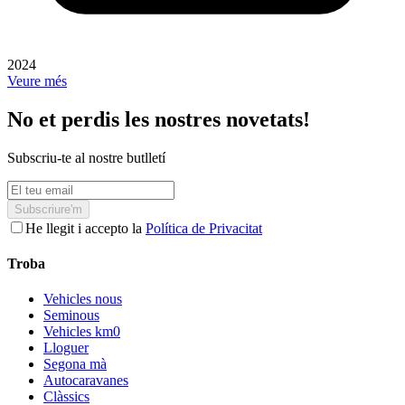
2024
Veure més
No et perdis les nostres novetats!
Subscriu-te al nostre butlletí
Subscriure'm
He llegit i accepto la
Política de Privacitat
Troba
Vehicles nous
Seminous
Vehicles km0
Lloguer
Segona mà
Autocaravanes
Clàssics