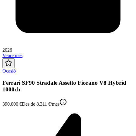
2026
Veure més
Ocasió
Ferrari SF90 Stradale Assetto Fiorano V8 Hybrid
1000ch
390.000 €
Des de
8.311 €
/mes