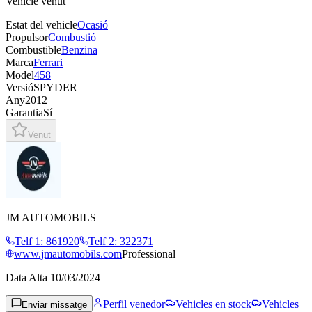
Vehicle venut
Estat del vehicle
Ocasió
Propulsor
Combustió
Combustible
Benzina
Marca
Ferrari
Model
458
Versió
SPYDER
Any
2012
Garantia
Sí
Venut
JM AUTOMOBILS
Telf 1
:
861920
Telf 2
:
322371
www.jmautomobils.com
Professional
Data Alta
10/03/2024
Perfil venedor
Vehicles en stock
Vehicles
Enviar missatge