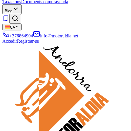
Taxacions
Documents compravenda
Blog
CA
+376864904
info@motoraldia.net
Accedir
Registrar-se