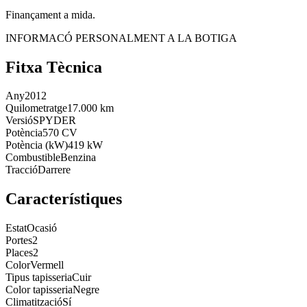
Finançament a mida.
INFORMACÓ PERSONALMENT A LA BOTIGA
Fitxa Tècnica
Any
2012
Quilometratge
17.000 km
Versió
SPYDER
Potència
570 CV
Potència (kW)
419 kW
Combustible
Benzina
Tracció
Darrere
Característiques
Estat
Ocasió
Portes
2
Places
2
Color
Vermell
Tipus tapisseria
Cuir
Color tapisseria
Negre
Climatització
Sí