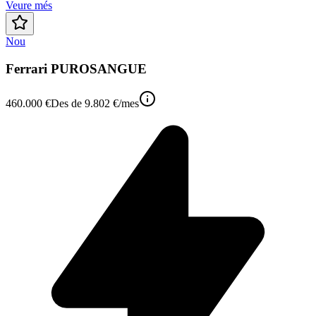
Veure més
Nou
Ferrari PUROSANGUE
460.000 €
Des de
9.802 €
/mes