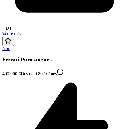
2021
Veure més
Nou
Ferrari Purosangue .
460.000 €
Des de
9.802 €
/mes