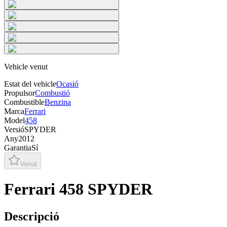
Vehicle venut
Estat del vehicle
Ocasió
Propulsor
Combustió
Combustible
Benzina
Marca
Ferrari
Model
458
Versió
SPYDER
Any
2012
Garantia
Sí
Venut
Ferrari 458 SPYDER
Descripció