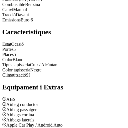
Combustible
Benzina
Canvi
Manual
Tracció
Davant
Emissions
Euro 6
Característiques
Estat
Ocasió
Portes
5
Places
5
Color
Blanc
Tipus tapisseria
Cuir / Alcántara
Color tapisseria
Negre
Climatització
Sí
Equipament i Extras
ABS
Airbag conductor
Airbag passatger
Airbags cortina
Airbags laterals
Apple Car Play / Android Auto