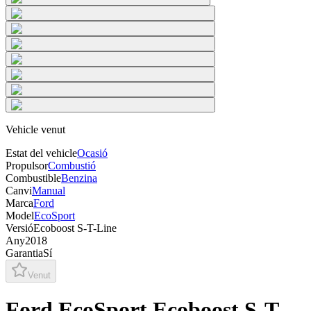
Vehicle venut
Estat del vehicle
Ocasió
Propulsor
Combustió
Combustible
Benzina
Canvi
Manual
Marca
Ford
Model
EcoSport
Versió
Ecoboost S-T-Line
Any
2018
Garantia
Sí
Venut
Ford EcoSport Ecoboost S-T-