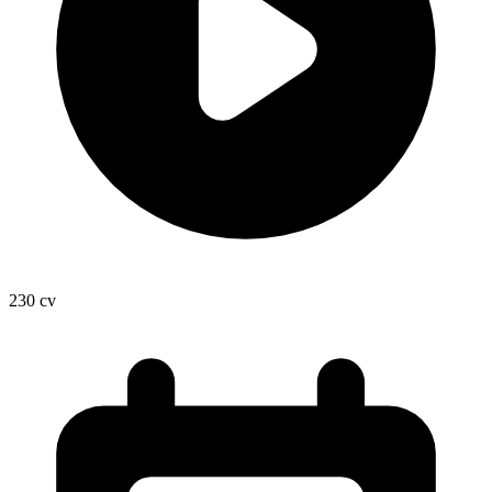
230
cv