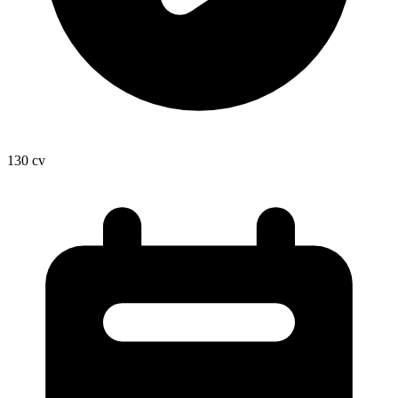
130
cv