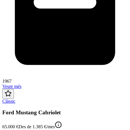
1967
Veure més
Clàssic
Ford Mustang Cabriolet
65.000 €
Des de
1.385 €
/mes