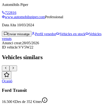
Automòbils Piper
722816
www.automobilspiper.com
Professional
Data Alta
10/03/2024
Perfil venedor
Vehicles en stock
Vehicles
Enviar missatge
venuts
Anunci creat
:
28/05/2026
ID vehicle
:
VV5W22
Vehicles similars
Ocasió
Ford Transit
16.500 €
Des de
352 €
/mes