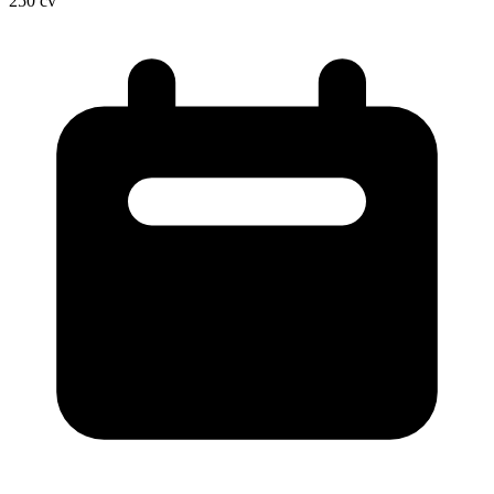
250
cv