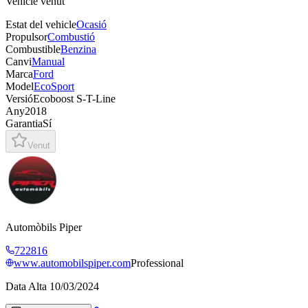
Vehicle venut
Estat del vehicle
Ocasió
Propulsor
Combustió
Combustible
Benzina
Canvi
Manual
Marca
Ford
Model
EcoSport
Versió
Ecoboost S-T-Line
Any
2018
Garantia
Sí
Venut
Automòbils Piper
722816
www.automobilspiper.com
Professional
Data Alta
10/03/2024