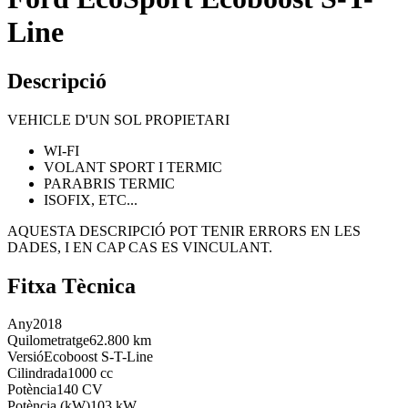
Line
Descripció
VEHICLE D'UN SOL PROPIETARI
WI-FI
VOLANT SPORT I TERMIC
PARABRIS TERMIC
ISOFIX, ETC...
AQUESTA DESCRIPCIÓ POT TENIR ERRORS EN LES
DADES, I EN CAP CAS ES VINCULANT.
Fitxa Tècnica
Any
2018
Quilometratge
62.800 km
Versió
Ecoboost S-T-Line
Cilindrada
1000 cc
Potència
140 CV
Potència (kW)
103 kW