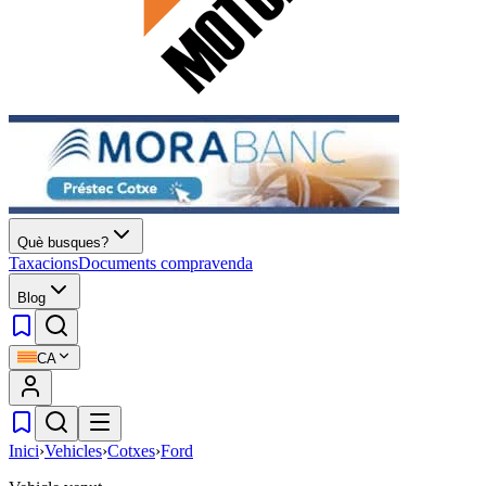
Què busques?
Taxacions
Documents compravenda
Blog
CA
Inici
›
Vehicles
›
Cotxes
›
Ford