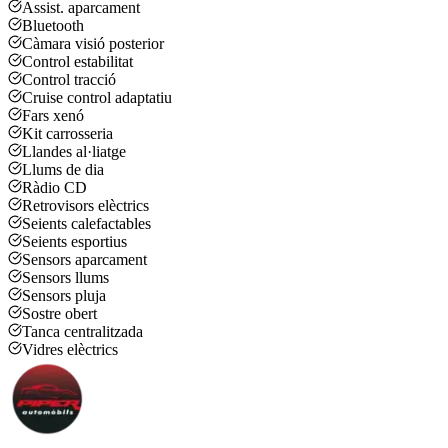
Assist. aparcament
Bluetooth
Càmara visió posterior
Control estabilitat
Control tracció
Cruise control adaptatiu
Fars xenó
Kit carrosseria
Llandes al·liatge
Llums de dia
Ràdio CD
Retrovisors elèctrics
Seients calefactables
Seients esportius
Sensors aparcament
Sensors llums
Sensors pluja
Sostre obert
Tanca centralitzada
Vidres elèctrics