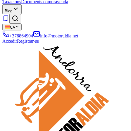
Taxacions
Documents compravenda
Blog
CA
+376864904
info@motoraldia.net
Accedir
Registrar-se