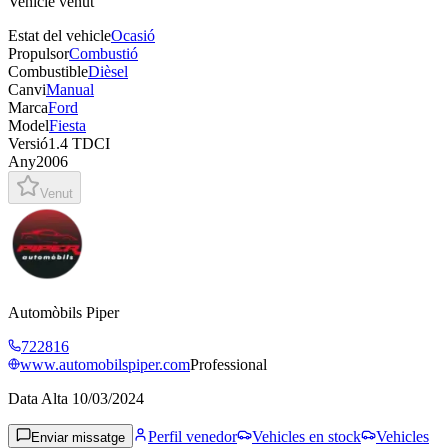
Vehicle venut
Estat del vehicle
Ocasió
Propulsor
Combustió
Combustible
Dièsel
Canvi
Manual
Marca
Ford
Model
Fiesta
Versió
1.4 TDCI
Any
2006
Venut
Automòbils Piper
722816
www.automobilspiper.com
Professional
Data Alta
10/03/2024
Perfil venedor
Vehicles en stock
Vehicles
Enviar missatge