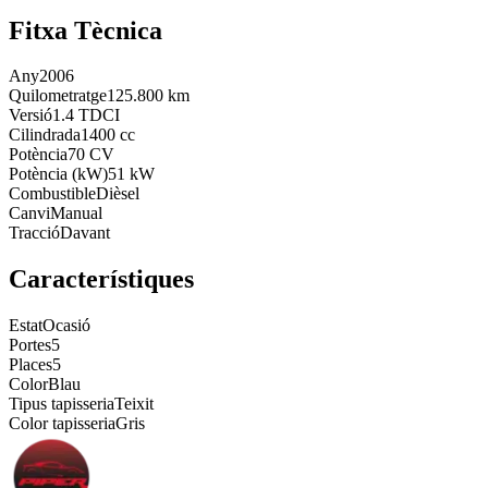
Fitxa Tècnica
Any
2006
Quilometratge
125.800 km
Versió
1.4 TDCI
Cilindrada
1400 cc
Potència
70 CV
Potència (kW)
51 kW
Combustible
Dièsel
Canvi
Manual
Tracció
Davant
Característiques
Estat
Ocasió
Portes
5
Places
5
Color
Blau
Tipus tapisseria
Teixit
Color tapisseria
Gris