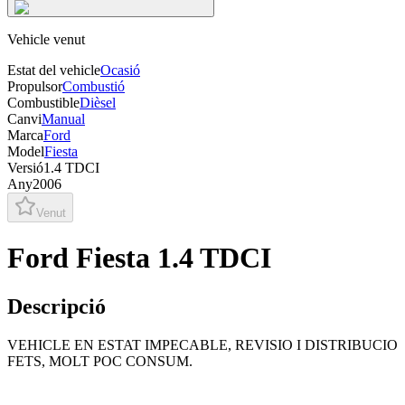
Vehicle venut
Estat del vehicle
Ocasió
Propulsor
Combustió
Combustible
Dièsel
Canvi
Manual
Marca
Ford
Model
Fiesta
Versió
1.4 TDCI
Any
2006
Venut
Ford Fiesta 1.4 TDCI
Descripció
VEHICLE EN ESTAT IMPECABLE, REVISIO I DISTRIBUCIO
FETS, MOLT POC CONSUM.