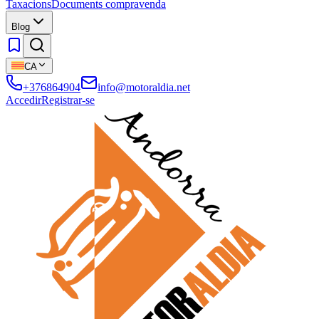
Taxacions
Documents compravenda
Blog
CA
+376864904
info@motoraldia.net
Accedir
Registrar-se