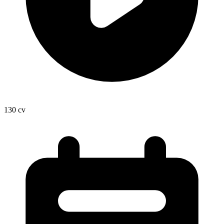
130
cv