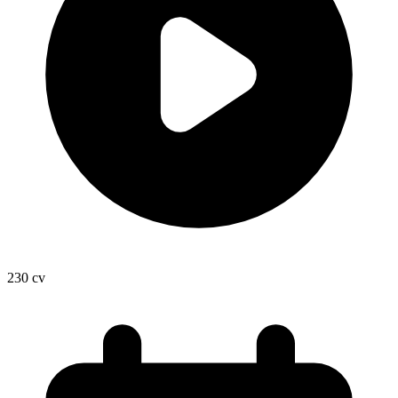
230
cv