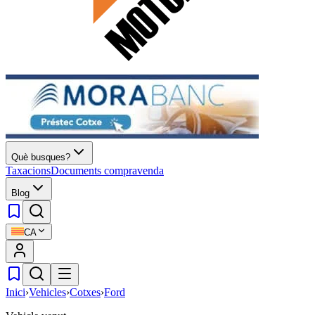
Què busques?
Taxacions
Documents compravenda
Blog
CA
Inici
›
Vehicles
›
Cotxes
›
Ford