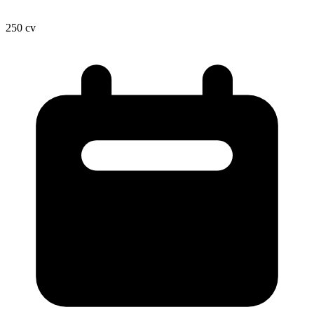
250
cv