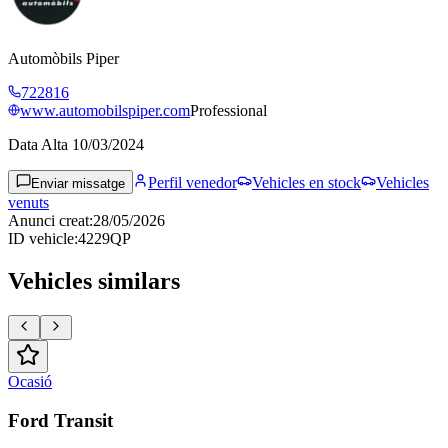
Automòbils Piper
722816
www.automobilspiper.com
Professional
Data Alta
10/03/2024
Perfil venedor
Vehicles en stock
Vehicles
Enviar missatge
venuts
Anunci creat
:
28/05/2026
ID vehicle
:
4229QP
Vehicles similars
Ocasió
Ford Transit