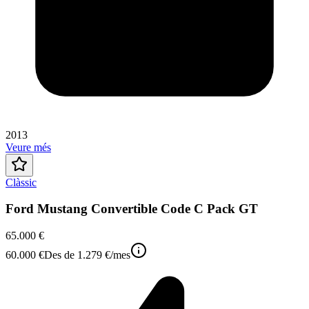
2013
Veure més
Clàssic
Ford Mustang Convertible Code C Pack GT
65.000 €
60.000 €
Des de
1.279 €
/mes