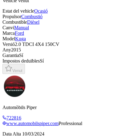
Vehicle venut
Estat del vehicle
Ocasió
Propulsor
Combustió
Combustible
Dièsel
Canvi
Manual
Marca
Ford
Model
Kuga
Versió
2.0 TDCI 4X4 150CV
Any
2015
Garantia
Sí
Impostos deduïbles
Sí
Venut
Automòbils Piper
722816
www.automobilspiper.com
Professional
Data Alta
10/03/2024