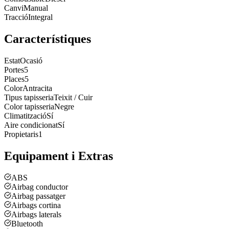
Canvi
Manual
Tracció
Integral
Característiques
Estat
Ocasió
Portes
5
Places
5
Color
Antracita
Tipus tapisseria
Teixit / Cuir
Color tapisseria
Negre
Climatització
Sí
Aire condicionat
Sí
Propietaris
1
Equipament i Extras
ABS
Airbag conductor
Airbag passatger
Airbags cortina
Airbags laterals
Bluetooth