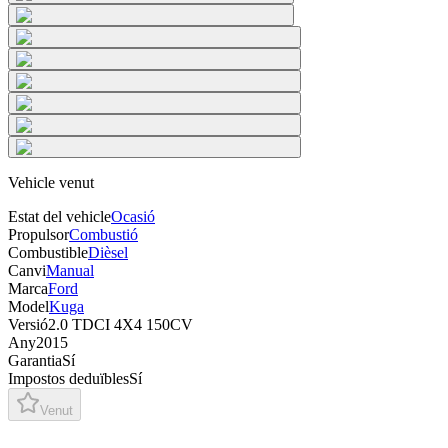
Vehicle venut
Estat del vehicle
Ocasió
Propulsor
Combustió
Combustible
Dièsel
Canvi
Manual
Marca
Ford
Model
Kuga
Versió
2.0 TDCI 4X4 150CV
Any
2015
Garantia
Sí
Impostos deduïbles
Sí
Venut