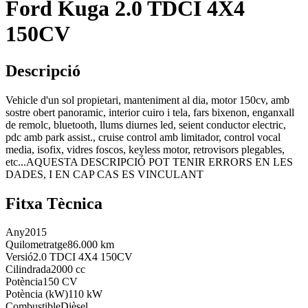
Ford Kuga 2.0 TDCI 4X4
150CV
Descripció
Vehicle d'un sol propietari, manteniment al dia, motor 150cv, amb
sostre obert panoramic, interior cuiro i tela, fars bixenon, enganxall
de remolc, bluetooth, llums diurnes led, seient conductor electric,
pdc amb park assist., cruise control amb limitador, control vocal
media, isofix, vidres foscos, keyless motor, retrovisors plegables,
etc...AQUESTA DESCRIPCIÓ POT TENIR ERRORS EN LES
DADES, I EN CAP CAS ES VINCULANT
Fitxa Tècnica
Any
2015
Quilometratge
86.000 km
Versió
2.0 TDCI 4X4 150CV
Cilindrada
2000 cc
Potència
150 CV
Potència (kW)
110 kW
Combustible
Dièsel