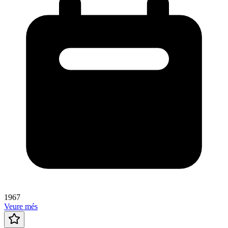
1967
Veure més