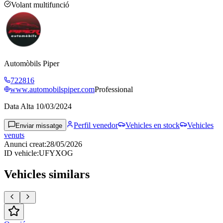
Volant multifunció
Automòbils Piper
722816
www.automobilspiper.com
Professional
Data Alta
10/03/2024
Perfil venedor
Vehicles en stock
Vehicles
Enviar missatge
venuts
Anunci creat
:
28/05/2026
ID vehicle
:
UFYXOG
Vehicles similars