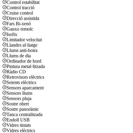
Control estabilitat
Control tracció
Cruise control
Direcció assistida
Fars Bi-xenó
Ganxo remolc
Isofix
Limitador velocitat
Llandes al·liatge
Llums anti-boira
Llums de dia
Ordinador de bord
Pintura metal·litzada
Ràdio CD
Retrovisors elèctrics
Seients elèctrics
Sensors aparcament
Sensors llums
Sensors pluja
Sostre obert
Sostre panoràmic
Tanca centralitzada
Endoll USB
Vidres tintats
Vidres elèctrics