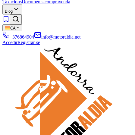
Taxacions
Documents compravenda
Blog
CA
+376864904
info@motoraldia.net
Accedir
Registrar-se