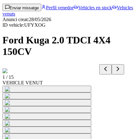
Perfil venedor
Vehicles en stock
Vehicles
Enviar missatge
venuts
Anunci creat
:
28/05/2026
ID vehicle
:
UFYXOG
Ford Kuga 2.0 TDCI 4X4
150CV
1
/
15
VEHICLE VENUT