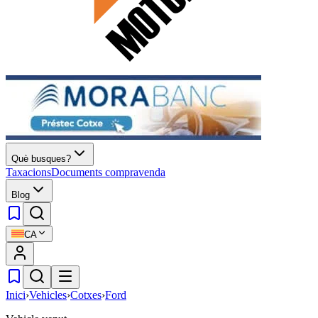
Què busques?
Taxacions
Documents compravenda
Blog
CA
Inici
›
Vehicles
›
Cotxes
›
Ford