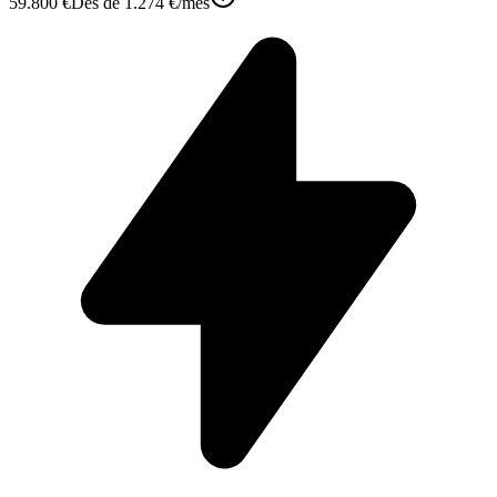
59.800 €
Des de
1.274 €
/mes