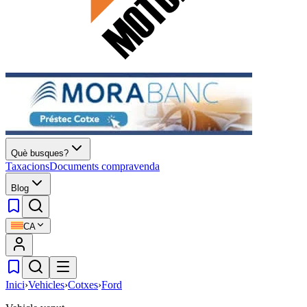
Què busques?
Taxacions
Documents compravenda
Blog
CA
Inici
›
Vehicles
›
Cotxes
›
Ford