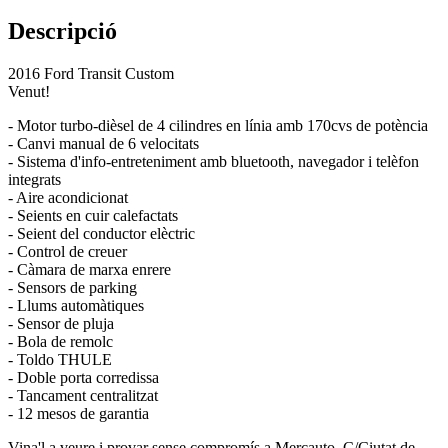
Descripció
2016 Ford Transit Custom
Venut!
- Motor turbo-dièsel de 4 cilindres en línia amb 170cvs de potència
- Canvi manual de 6 velocitats
- Sistema d'info-entreteniment amb bluetooth, navegador i telèfon
integrats
- Aire acondicionat
- Seients en cuir calefactats
- Seient del conductor elèctric
- Control de creuer
- Càmara de marxa enrere
- Sensors de parking
- Llums automàtiques
- Sensor de pluja
- Bola de remolc
- Toldo THULE
- Doble porta corredissa
- Tancament centralitzat
- 12 mesos de garantia
Vina'l a veure i provar sense compromís a Mercauto, C/Ciutat de