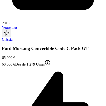
2013
Veure més
Clàssic
Ford Mustang Convertible Code C Pack GT
65.000 €
60.000 €
Des de
1.279 €
/mes