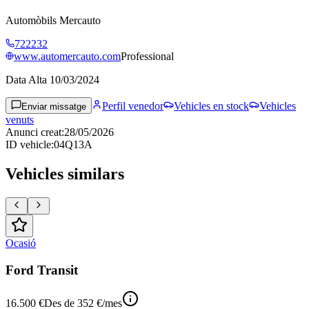
Automòbils Mercauto
722232
www.automercauto.com
Professional
Data Alta
10/03/2024
Perfil venedor
Vehicles en stock
Vehicles
Enviar missatge
venuts
Anunci creat
:
28/05/2026
ID vehicle
:
04Q13A
Vehicles similars
Ocasió
Ford Transit
16.500 €
Des de
352 €
/mes