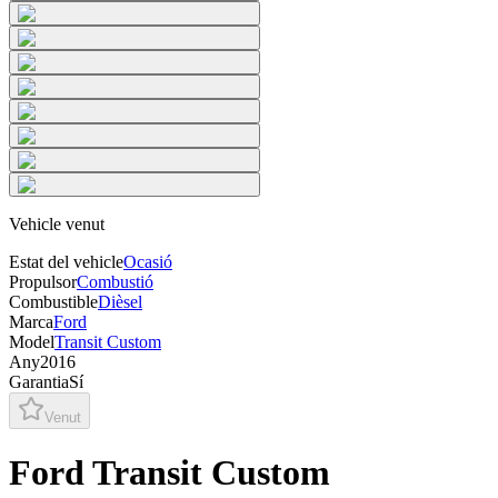
Vehicle venut
Estat del vehicle
Ocasió
Propulsor
Combustió
Combustible
Dièsel
Marca
Ford
Model
Transit Custom
Any
2016
Garantia
Sí
Venut
Ford Transit Custom