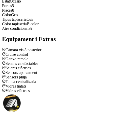
Estat
Ocasió
Portes
5
Places
8
Color
Gris
Tipus tapisseria
Cuir
Color tapisseria
Bicolor
Aire condicionat
Sí
Equipament i Extras
Càmara visió posterior
Cruise control
Ganxo remolc
Seients calefactables
Seients elèctrics
Sensors aparcament
Sensors pluja
Tanca centralitzada
Vidres tintats
Vidres elèctrics