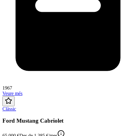
1967
Veure més
Clàssic
Ford Mustang Cabriolet
65.000 €
Des de
1.385 €
/mes