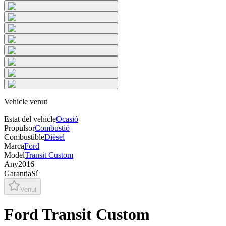
Vehicle venut
Estat del vehicle
Ocasió
Propulsor
Combustió
Combustible
Dièsel
Marca
Ford
Model
Transit Custom
Any
2016
Garantia
Sí
Venut
Ford Transit Custom