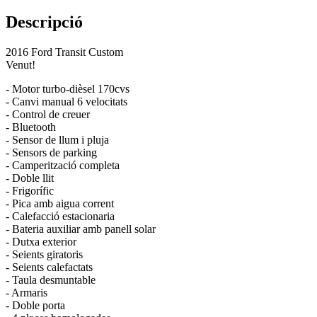
Descripció
2016 Ford Transit Custom
Venut!
- Motor turbo-dièsel 170cvs
- Canvi manual 6 velocitats
- Control de creuer
- Bluetooth
- Sensor de llum i pluja
- Sensors de parking
- Camperització completa
- Doble llit
- Frigorífic
- Pica amb aigua corrent
- Calefacció estacionaria
- Bateria auxiliar amb panell solar
- Dutxa exterior
- Seients giratoris
- Seients calefactats
- Taula desmuntable
- Armaris
- Doble porta