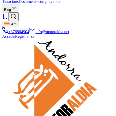
Taxacions
Documents compravenda
Blog
CA
+376864904
info@motoraldia.net
Accedir
Registrar-se