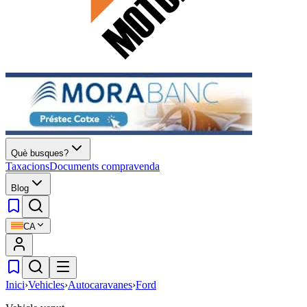
Què busques?
Taxacions
Documents compravenda
Blog
CA
Inici
›
Vehicles
›
Autocaravanes
›
Ford