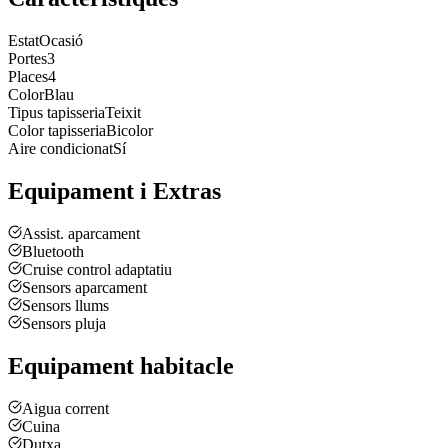
Estat
Ocasió
Portes
3
Places
4
Color
Blau
Tipus tapisseria
Teixit
Color tapisseria
Bicolor
Aire condicionat
Sí
Equipament i Extras
Assist. aparcament
Bluetooth
Cruise control adaptatiu
Sensors aparcament
Sensors llums
Sensors pluja
Equipament habitacle
Aigua corrent
Cuina
Dutxa