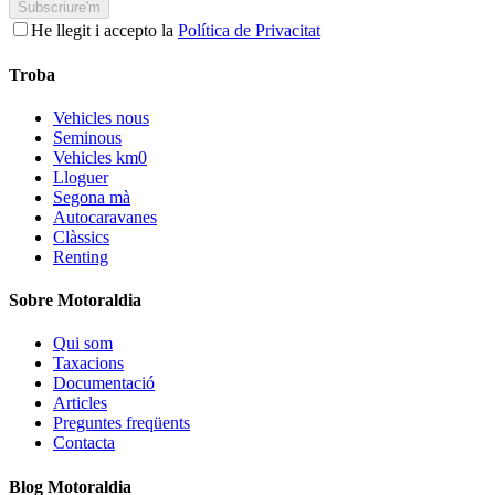
Subscriure'm
He llegit i accepto la
Política de Privacitat
Troba
Vehicles nous
Seminous
Vehicles km0
Lloguer
Segona mà
Autocaravanes
Clàssics
Renting
Sobre Motoraldia
Qui som
Taxacions
Documentació
Articles
Preguntes freqüents
Contacta
Blog Motoraldia