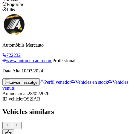
Frigorífic
Llits
Automòbils Mercauto
722232
www.automercauto.com
Professional
Data Alta
10/03/2024
Perfil venedor
Vehicles en stock
Vehicles
Enviar missatge
venuts
Anunci creat
:
28/05/2026
ID vehicle
:
OS2IAR
Vehicles similars