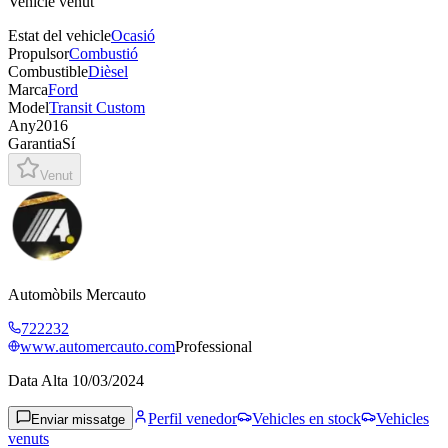
Vehicle venut
Estat del vehicle
Ocasió
Propulsor
Combustió
Combustible
Dièsel
Marca
Ford
Model
Transit Custom
Any
2016
Garantia
Sí
Venut
Automòbils Mercauto
722232
www.automercauto.com
Professional
Data Alta
10/03/2024
Perfil venedor
Vehicles en stock
Vehicles
Enviar missatge
venuts