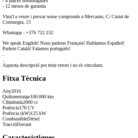
- 4 places homologades
- 12 mesos de garantia
Vina'l a veure i provar sense compromís a Mercauto, C/ Ciutat de
Consuegra, 15
Whatsapp - +376 722 232
We speak English! Nous parlons Français! Hablamos Español!
Parlem Català! Falamos português!
.
.
Aquesta descripció pot tenir errors i no és vinculant.
Fitxa Tècnica
Any
2016
Quilometratge
100.000 km
Cilindrada
2000 cc
Potència
170 CV
Potència (kW)
125 kW
Combustible
Dièsel
Tracció
Davant
Característiques