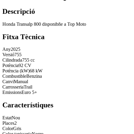
Descripció
Honda Transalp 800 disponibñe a Top Moto
Fitxa Tècnica
Any
2025
Versió
755
Cilindrada
755 cc
Potència
92 CV
Potència (kW)
68 kW
Combustible
Benzina
Canvi
Manual
Carrosseria
Trail
Emissions
Euro 5+
Característiques
Estat
Nou
Places
2
Color
Gris
Color tapisseria
Negre