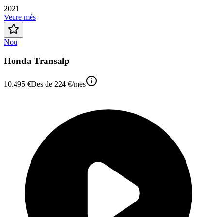
2021
Veure més
Nou
Honda Transalp
10.495 €
Des de
224 €
/mes