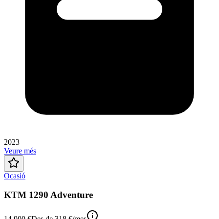
2023
Veure més
Ocasió
KTM 1290 Adventure
14.900 €
Des de
318 €
/mes