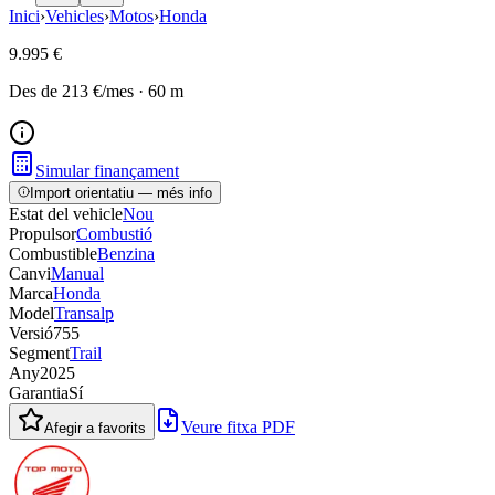
Inici
›
Vehicles
›
Motos
›
Honda
9.995 €
Des de
213 €
/mes
·
60
m
Simular finançament
Import orientatiu — més info
Estat del vehicle
Nou
Propulsor
Combustió
Combustible
Benzina
Canvi
Manual
Marca
Honda
Model
Transalp
Versió
755
Segment
Trail
Any
2025
Garantia
Sí
Veure fitxa PDF
Afegir a favorits