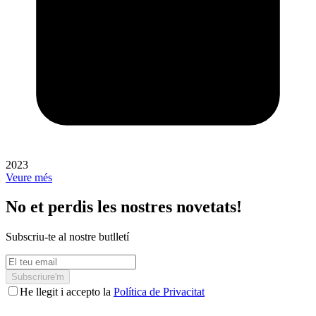
2023
Veure més
No et perdis les nostres novetats!
Subscriu-te al nostre butlletí
Subscriure'm
He llegit i accepto la
Política de Privacitat