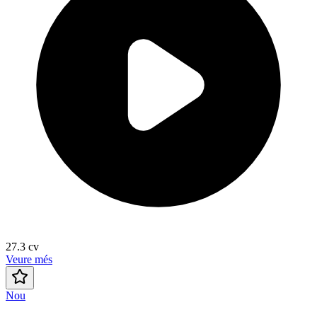
27.3
cv
Veure més
Nou