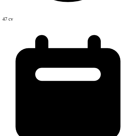
47
cv