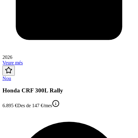
2026
Veure més
Nou
Honda CRF 300L Rally
6.895 €
Des de
147 €
/mes