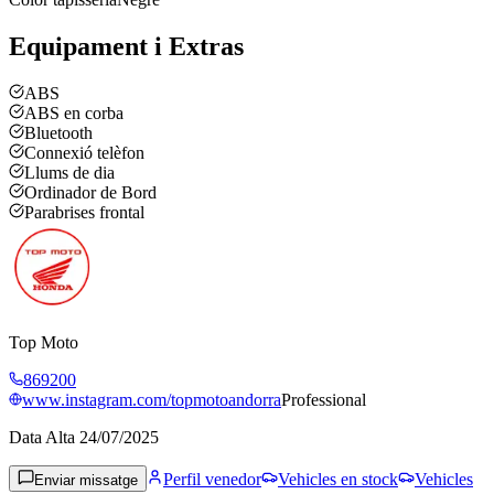
Equipament i Extras
ABS
ABS en corba
Bluetooth
Connexió telèfon
Llums de dia
Ordinador de Bord
Parabrises frontal
Top Moto
869200
www.instagram.com/topmotoandorra
Professional
Data Alta
24/07/2025
Perfil venedor
Vehicles en stock
Vehicles
Enviar missatge