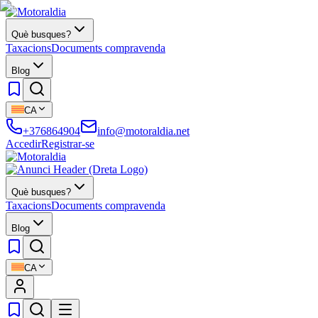
Què busques?
Taxacions
Documents compravenda
Blog
CA
+376864904
info@motoraldia.net
Accedir
Registrar-se
Què busques?
Taxacions
Documents compravenda
Blog
CA