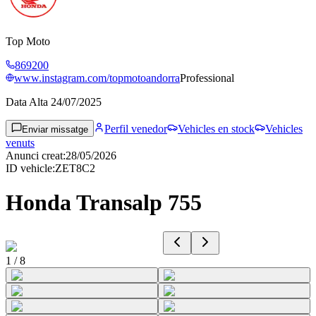
Top Moto
869200
www.instagram.com/topmotoandorra
Professional
Data Alta
24/07/2025
Perfil venedor
Vehicles en stock
Vehicles
Enviar missatge
venuts
Anunci creat
:
28/05/2026
ID vehicle
:
ZET8C2
Honda Transalp 755
1
/
8