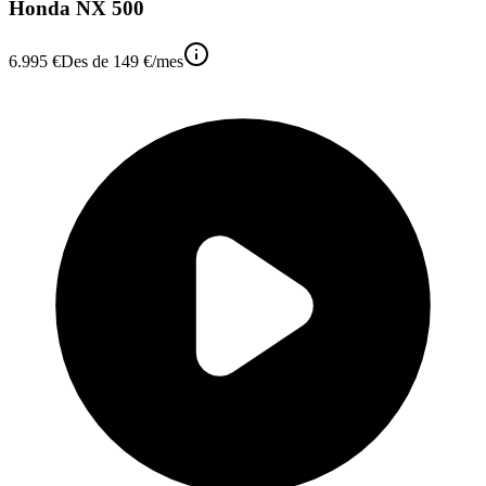
Honda NX 500
6.995 €
Des de
149 €
/mes