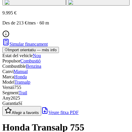
9.995 €
Des de
213 €
/mes
·
60
m
Simular finançament
Import orientatiu — més info
Estat del vehicle
Nou
Propulsor
Combustió
Combustible
Benzina
Canvi
Manual
Marca
Honda
Model
Transalp
Versió
755
Segment
Trail
Any
2025
Garantia
Sí
Veure fitxa PDF
Afegir a favorits
Honda Transalp 755