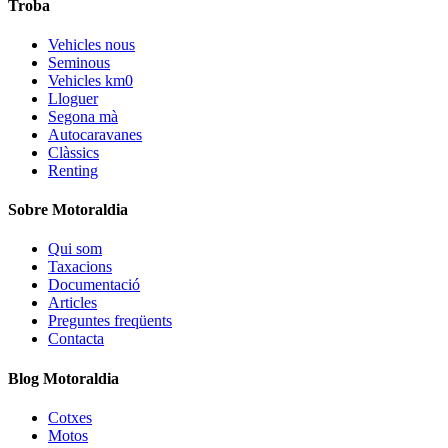
Troba
Vehicles nous
Seminous
Vehicles km0
Lloguer
Segona mà
Autocaravanes
Clàssics
Renting
Sobre Motoraldia
Qui som
Taxacions
Documentació
Articles
Preguntes freqüents
Contacta
Blog Motoraldia
Cotxes
Motos