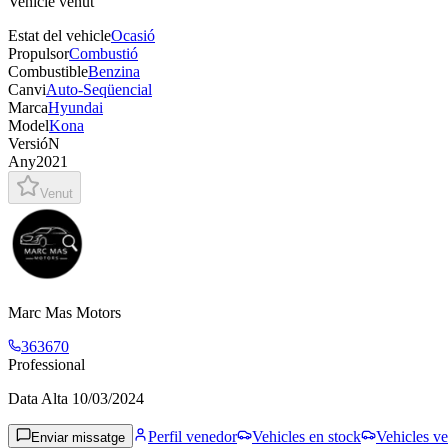
Vehicle venut
Estat del vehicle
Ocasió
Propulsor
Combustió
Combustible
Benzina
Canvi
Auto-Seqüencial
Marca
Hyundai
Model
Kona
Versió
N
Any
2021
Venut
Marc Mas Motors
363670
Professional
Data Alta
10/03/2024
Perfil venedor
Vehicles en stock
Vehicles ve
Enviar missatge