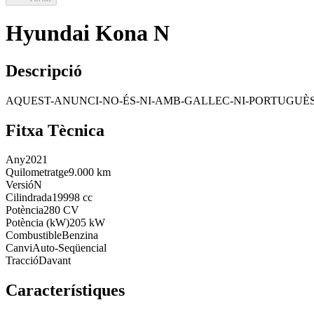
Hyundai Kona N
Descripció
AQUEST-ANUNCI-NO-ÉS-NI-AMB-GALLEC-NI-PORTUGUÈS-
Fitxa Tècnica
Any
2021
Quilometratge
9.000 km
Versió
N
Cilindrada
19998 cc
Potència
280 CV
Potència (kW)
205 kW
Combustible
Benzina
Canvi
Auto-Seqüencial
Tracció
Davant
Característiques