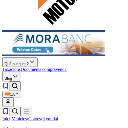
Què busques?
Taxacions
Documents compravenda
Blog
CA
Inici
›
Vehicles
›
Cotxes
›
Hyundai