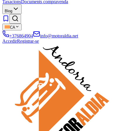
Taxacions
Documents compravenda
Blog
CA
+376864904
info@motoraldia.net
Accedir
Registrar-se