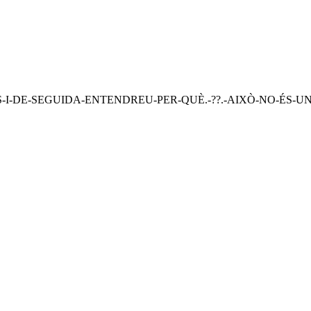
I-DE-SEGUIDA-ENTENDREU-PER-QUÈ.-??.-AIXÒ-NO-ÉS-U