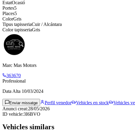
Estat
Ocasió
Portes
5
Places
5
Color
Gris
Tipus tapisseria
Cuir / Alcántara
Color tapisseria
Gris
Marc Mas Motors
363670
Professional
Data Alta
10/03/2024
Perfil venedor
Vehicles en stock
Vehicles ve
Enviar missatge
Anunci creat
:
28/05/2026
ID vehicle
:
3I6BVO
Vehicles similars