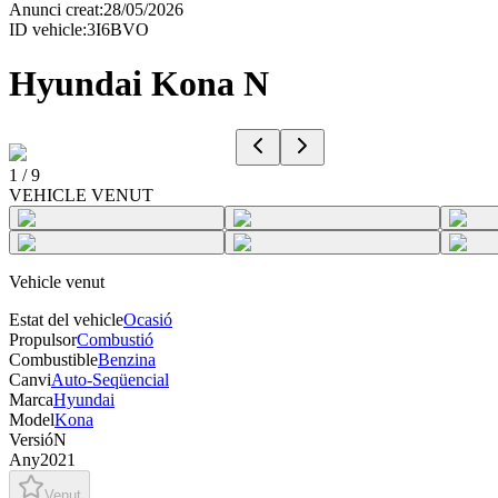
Anunci creat
:
28/05/2026
ID vehicle
:
3I6BVO
Hyundai Kona N
1
/
9
VEHICLE VENUT
Vehicle venut
Estat del vehicle
Ocasió
Propulsor
Combustió
Combustible
Benzina
Canvi
Auto-Seqüencial
Marca
Hyundai
Model
Kona
Versió
N
Any
2021
Venut