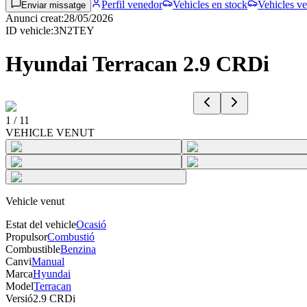
Perfil venedor
Vehicles en stock
Vehicles ve
Enviar missatge
Anunci creat
:
28/05/2026
ID vehicle
:
3N2TEY
Hyundai Terracan 2.9 CRDi
1
/
11
VEHICLE VENUT
Vehicle venut
Estat del vehicle
Ocasió
Propulsor
Combustió
Combustible
Benzina
Canvi
Manual
Marca
Hyundai
Model
Terracan
Versió
2.9 CRDi