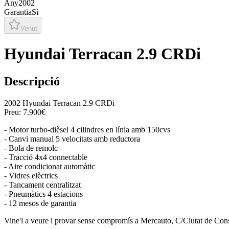
Any
2002
Garantia
Sí
Venut
Hyundai Terracan 2.9 CRDi
Descripció
2002 Hyundai Terracan 2.9 CRDi
Preu: 7.900€
- Motor turbo-dièsel 4 cilindres en línia amb 150cvs
- Canvi manual 5 velocitats amb reductora
- Bola de remolc
- Tracció 4x4 connectable
- Aire condicionat automàtic
- Vidres elèctrics
- Tancament centralitzat
- Pneumàtics 4 estacions
- 12 mesos de garantia
Vine'l a veure i provar sense compromís a Mercauto, C/Ciutat de Con