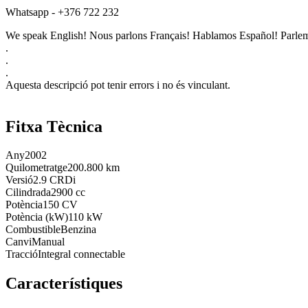
Whatsapp - +376 722 232
We speak English! Nous parlons Français! Hablamos Español! Parlem
.
.
.
Aquesta descripció pot tenir errors i no és vinculant.
Fitxa Tècnica
Any
2002
Quilometratge
200.800 km
Versió
2.9 CRDi
Cilindrada
2900 cc
Potència
150 CV
Potència (kW)
110 kW
Combustible
Benzina
Canvi
Manual
Tracció
Integral connectable
Característiques