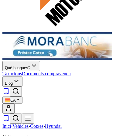
Què busques?
Taxacions
Documents compravenda
Blog
CA
Inici
›
Vehicles
›
Cotxes
›
Hyundai