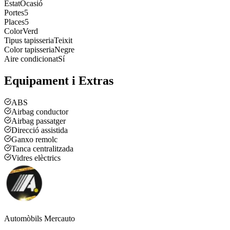
Estat
Ocasió
Portes
5
Places
5
Color
Verd
Tipus tapisseria
Teixit
Color tapisseria
Negre
Aire condicionat
Sí
Equipament i Extras
ABS
Airbag conductor
Airbag passatger
Direcció assistida
Ganxo remolc
Tanca centralitzada
Vidres elèctrics
Automòbils Mercauto