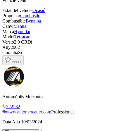
Vehicle venut
Estat del vehicle
Ocasió
Propulsor
Combustió
Combustible
Benzina
Canvi
Manual
Marca
Hyundai
Model
Terracan
Versió
2.9 CRDi
Any
2002
Garantia
Sí
Venut
Automòbils Mercauto
722232
www.automercauto.com
Professional
Data Alta
10/03/2024