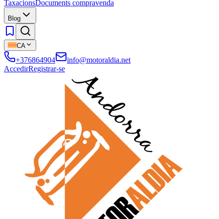
Taxacions
Documents compravenda
Blog
CA
+376864904
info@motoraldia.net
Accedir
Registrar-se