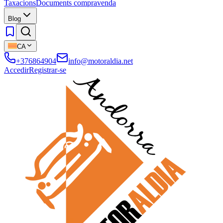
Taxacions
Documents compravenda
Blog
CA
+376864904
info@motoraldia.net
Accedir
Registrar-se