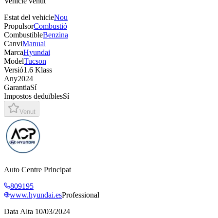
Vehicle venut
Estat del vehicle
Nou
Propulsor
Combustió
Combustible
Benzina
Canvi
Manual
Marca
Hyundai
Model
Tucson
Versió
1.6 Klass
Any
2024
Garantia
Sí
Impostos deduïbles
Sí
Venut
Auto Centre Principat
809195
www.hyundai.es
Professional
Data Alta
10/03/2024