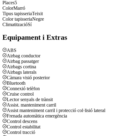
Places
5
Color
Marró
Tipus tapisseria
Teixit
Color tapisseria
Negre
Climatització
Sí
Equipament i Extras
ABS
Airbag conductor
Airbag passatger
Airbags cortina
Airbags laterals
Càmara visió posterior
Bluetooth
Connexió telèfon
Cruise control
Lector senyals de trànsit
Assist. manteniment carril
Assist manteniment carril i protecció col·lisió lateral
Frenada automàtica emergència
Control descens
Control estabilitat
Control tracció