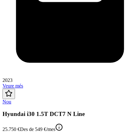
2023
Veure més
Nou
Hyundai i30 1.5T DCT7 N Line
25.750 €
Des de
549 €
/mes