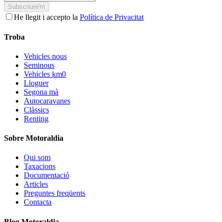
Subscriure'm
He llegit i accepto la
Política de Privacitat
Troba
Vehicles nous
Seminous
Vehicles km0
Lloguer
Segona mà
Autocaravanes
Clàssics
Renting
Sobre Motoraldia
Qui som
Taxacions
Documentació
Articles
Preguntes freqüents
Contacta
Blog Motoraldia