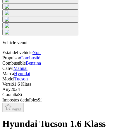
Vehicle venut
Estat del vehicle
Nou
Propulsor
Combustió
Combustible
Benzina
Canvi
Manual
Marca
Hyundai
Model
Tucson
Versió
1.6 Klass
Any
2024
Garantia
Sí
Impostos deduïbles
Sí
Venut
Hyundai Tucson 1.6 Klass