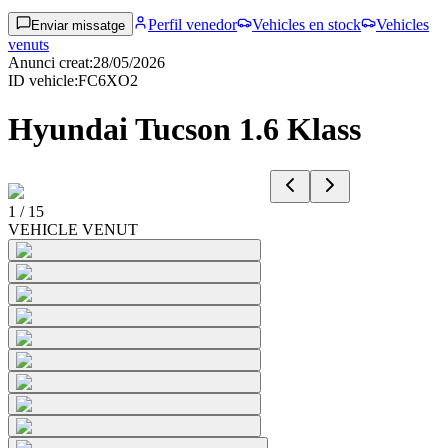
Perfil venedor
Vehicles en stock
Vehicles
Enviar missatge
venuts
Anunci creat
:
28/05/2026
ID vehicle
:
FC6XO2
Hyundai Tucson 1.6 Klass
1
/
15
VEHICLE VENUT