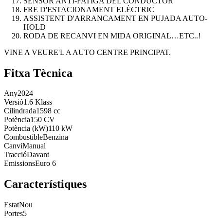
SENSOR ANTI-FATIGA DEL CONDUCTOR
FRE D'ESTACIONAMENT ELÈCTRIC
ASSISTENT D'ARRANCAMENT EN PUJADA AUTO-
HOLD
RODA DE RECANVI EN MIDA ORIGINAL…ETC..!
VINE A VEURE'L A AUTO CENTRE PRINCIPAT.
Fitxa Tècnica
Any
2024
Versió
1.6 Klass
Cilindrada
1598 cc
Potència
150 CV
Potència (kW)
110 kW
Combustible
Benzina
Canvi
Manual
Tracció
Davant
Emissions
Euro 6
Característiques
Estat
Nou
Portes
5