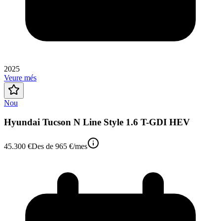
2025
Veure més
Nou
Hyundai Tucson N Line Style 1.6 T-GDI HEV
45.300 €
Des de
965 €
/mes