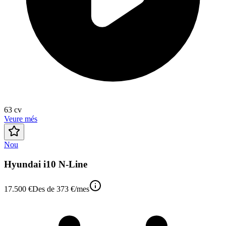
63
cv
Veure més
Nou
Hyundai i10 N-Line
17.500 €
Des de
373 €
/mes