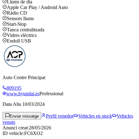
Llums de dia
Apple Car Play / Android Auto
Ràdio CD
Sensors llums
Start-Stop
Tanca centralitzada
Vidres elèctrics
Endoll USB
Auto Centre Principat
809195
www.hyundai.es
Professional
Data Alta
10/03/2024
Perfil venedor
Vehicles en stock
Vehicles
Enviar missatge
venuts
Anunci creat
:
28/05/2026
ID vehicle
:
FC6XO2