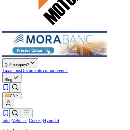
Què busques?
Taxacions
Documents compravenda
Blog
CA
Inici
›
Vehicles
›
Cotxes
›
Hyundai