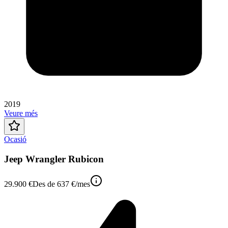
2019
Veure més
Ocasió
Jeep Wrangler Rubicon
29.900 €
Des de
637 €
/mes