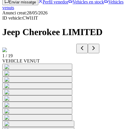
Perfil venedor
Vehicles en stock
Vehicles
Enviar missatge
venuts
Anunci creat
:
28/05/2026
ID vehicle
:
CWI1IT
Jeep Cherokee LIMITED
1
/
19
VEHICLE VENUT