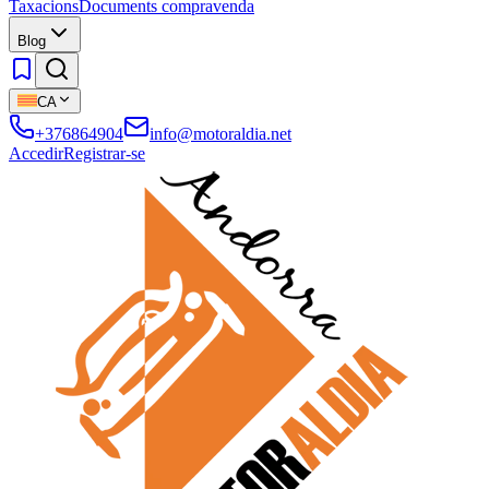
Taxacions
Documents compravenda
Blog
CA
+376864904
info@motoraldia.net
Accedir
Registrar-se