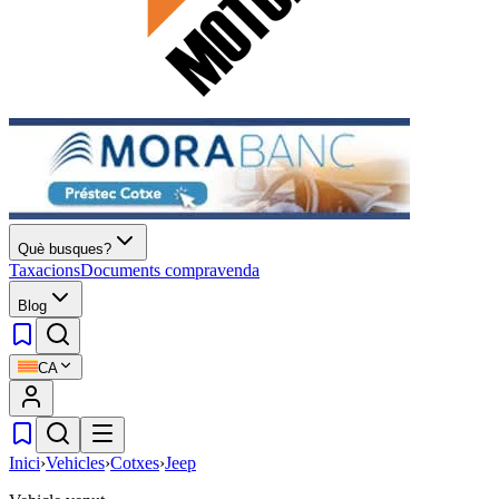
Què busques?
Taxacions
Documents compravenda
Blog
CA
Inici
›
Vehicles
›
Cotxes
›
Jeep