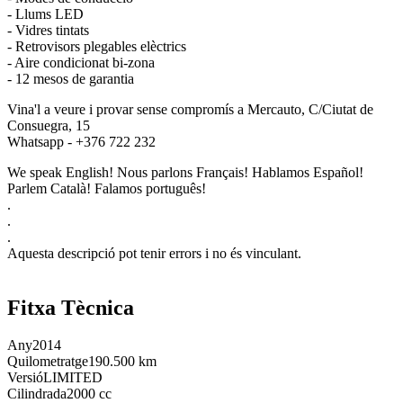
- Llums LED
- Vidres tintats
- Retrovisors plegables elèctrics
- Aire condicionat bi-zona
- 12 mesos de garantia
Vina'l a veure i provar sense compromís a Mercauto, C/Ciutat de
Consuegra, 15
Whatsapp - +376 722 232
We speak English! Nous parlons Français! Hablamos Español!
Parlem Català! Falamos português!
.
.
.
Aquesta descripció pot tenir errors i no és vinculant.
Fitxa Tècnica
Any
2014
Quilometratge
190.500 km
Versió
LIMITED
Cilindrada
2000 cc