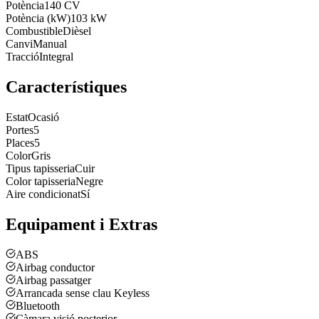
Potència
140 CV
Potència (kW)
103 kW
Combustible
Dièsel
Canvi
Manual
Tracció
Integral
Característiques
Estat
Ocasió
Portes
5
Places
5
Color
Gris
Tipus tapisseria
Cuir
Color tapisseria
Negre
Aire condicionat
Sí
Equipament i Extras
ABS
Airbag conductor
Airbag passatger
Arrancada sense clau Keyless
Bluetooth
Càmara visió posterior