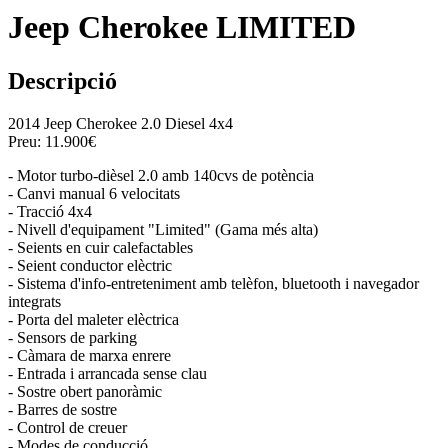
Jeep Cherokee LIMITED
Descripció
2014 Jeep Cherokee 2.0 Diesel 4x4
Preu: 11.900€
- Motor turbo-dièsel 2.0 amb 140cvs de potència
- Canvi manual 6 velocitats
- Tracció 4x4
- Nivell d'equipament "Limited" (Gama més alta)
- Seients en cuir calefactables
- Seient conductor elèctric
- Sistema d'info-entreteniment amb telèfon, bluetooth i navegador
integrats
- Porta del maleter elèctrica
- Sensors de parking
- Càmara de marxa enrere
- Entrada i arrancada sense clau
- Sostre obert panoràmic
- Barres de sostre
- Control de creuer
- Modes de conducció