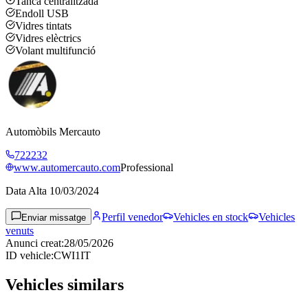
Tanca centralitzada
Endoll USB
Vidres tintats
Vidres elèctrics
Volant multifunció
Automòbils Mercauto
722232
www.automercauto.com
Professional
Data Alta
10/03/2024
Perfil venedor
Vehicles en stock
Vehicles
Enviar missatge
venuts
Anunci creat
:
28/05/2026
ID vehicle
:
CWI1IT
Vehicles similars