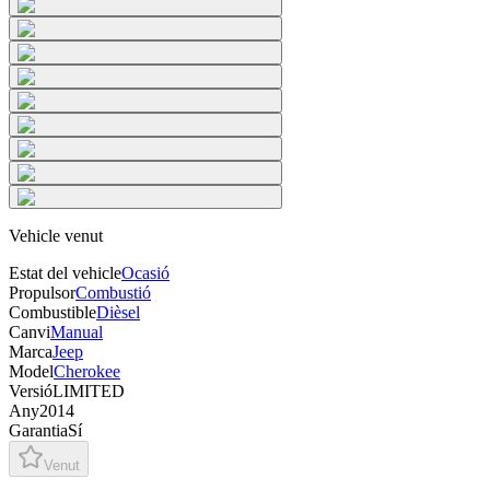
Vehicle venut
Estat del vehicle
Ocasió
Propulsor
Combustió
Combustible
Dièsel
Canvi
Manual
Marca
Jeep
Model
Cherokee
Versió
LIMITED
Any
2014
Garantia
Sí
Venut