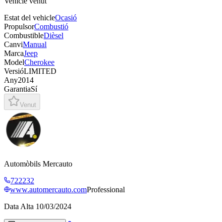
Vehicle venut
Estat del vehicle
Ocasió
Propulsor
Combustió
Combustible
Dièsel
Canvi
Manual
Marca
Jeep
Model
Cherokee
Versió
LIMITED
Any
2014
Garantia
Sí
Venut
Automòbils Mercauto
722232
www.automercauto.com
Professional
Data Alta
10/03/2024