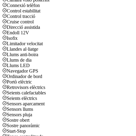
Connexió telèfon
Control estabilitat
Control tracció
Cruise control
Direcció assistida
Endoll 12V
Isofix
Limitador velocitat
Llandes al·liatge
Llums anti-boira
Llums de dia
Llums LED
Navegador GPS
Ordinador de bord
Portò elèctric
Retrovisors elèctrics
Seients calefactables
Seients elèctrics
Sensors aparcament
Sensors llums
Sensors pluja
Sostre obert
Sostre panoràmic
Start-Stop