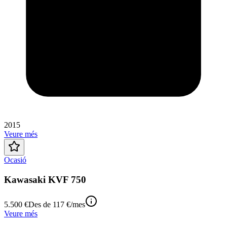
2015
Veure més
Ocasió
Kawasaki KVF 750
5.500 €
Des de
117 €
/mes
Veure més