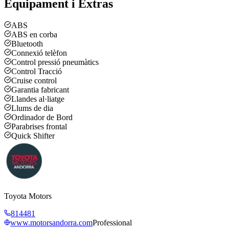
Equipament i Extras
ABS
ABS en corba
Bluetooth
Connexió telèfon
Control pressió pneumàtics
Control Tracció
Cruise control
Garantia fabricant
Llandes al·liatge
Llums de dia
Ordinador de Bord
Parabrises frontal
Quick Shifter
Toyota Motors
814481
www.motorsandorra.com
Professional