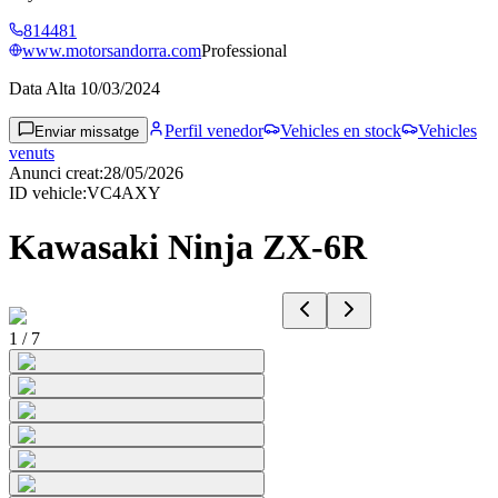
814481
www.motorsandorra.com
Professional
Data Alta
10/03/2024
Perfil venedor
Vehicles en stock
Vehicles
Enviar missatge
venuts
Anunci creat
:
28/05/2026
ID vehicle
:
VC4AXY
Kawasaki Ninja ZX-6R
1
/
7