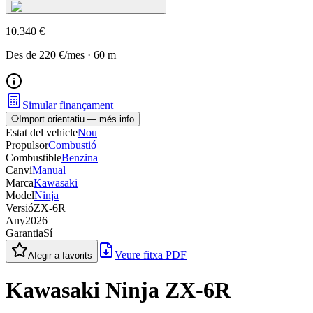
10.340 €
Des de
220 €
/mes
·
60
m
Simular finançament
Import orientatiu — més info
Estat del vehicle
Nou
Propulsor
Combustió
Combustible
Benzina
Canvi
Manual
Marca
Kawasaki
Model
Ninja
Versió
ZX-6R
Any
2026
Garantia
Sí
Veure fitxa PDF
Afegir a favorits
Kawasaki Ninja ZX-6R