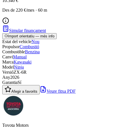
10.340 €
Des de
220 €
/mes
·
60
m
Simular finançament
Import orientatiu — més info
Estat del vehicle
Nou
Propulsor
Combustió
Combustible
Benzina
Canvi
Manual
Marca
Kawasaki
Model
Ninja
Versió
ZX-6R
Any
2026
Garantia
Sí
Veure fitxa PDF
Afegir a favorits
Toyota Motors