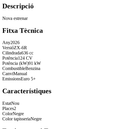
Descripció
Nova estrenar
Fitxa Tècnica
Any
2026
Versió
ZX-6R
Cilindrada
636 cc
Potència
124 CV
Potència (kW)
91 kW
Combustible
Benzina
Canvi
Manual
Emissions
Euro 5+
Característiques
Estat
Nou
Places
2
Color
Negre
Color tapisseria
Negre