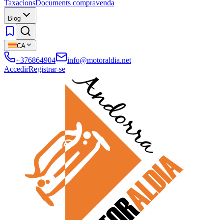
Taxacions
Documents compravenda
Blog
CA
+376864904
info@motoraldia.net
Accedir
Registrar-se