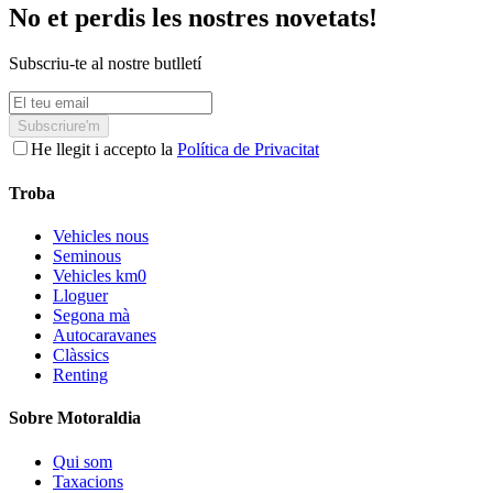
No et perdis les nostres novetats!
Subscriu-te al nostre butlletí
Subscriure'm
He llegit i accepto la
Política de Privacitat
Troba
Vehicles nous
Seminous
Vehicles km0
Lloguer
Segona mà
Autocaravanes
Clàssics
Renting
Sobre Motoraldia
Qui som
Taxacions