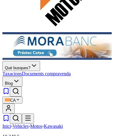
Què busques?
Taxacions
Documents compravenda
Blog
CA
Inici
›
Vehicles
›
Motos
›
Kawasaki