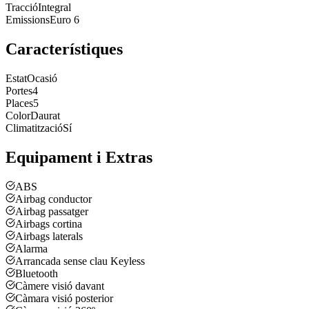
Tracció
Integral
Emissions
Euro 6
Característiques
Estat
Ocasió
Portes
4
Places
5
Color
Daurat
Climatització
Sí
Equipament i Extras
ABS
Airbag conductor
Airbag passatger
Airbags cortina
Airbags laterals
Alarma
Arrancada sense clau Keyless
Bluetooth
Càmere visió davant
Càmara visió posterior