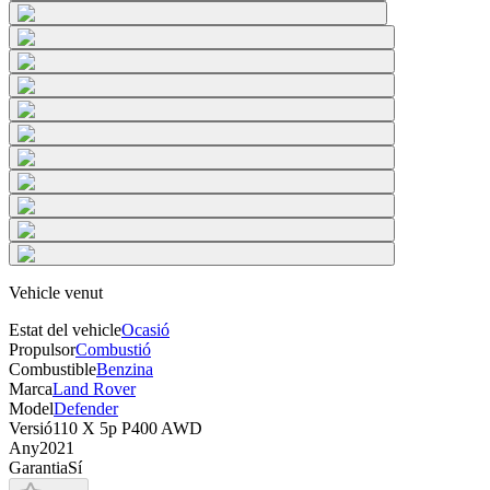
Vehicle venut
Estat del vehicle
Ocasió
Propulsor
Combustió
Combustible
Benzina
Marca
Land Rover
Model
Defender
Versió
110 X 5p P400 AWD
Any
2021
Garantia
Sí