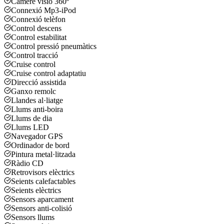
Càmere visió 360º
Connexió Mp3-iPod
Connexió telèfon
Control descens
Control estabilitat
Control pressió pneumàtics
Control tracció
Cruise control
Cruise control adaptatiu
Direcció assistida
Ganxo remolc
Llandes al·liatge
Llums anti-boira
Llums de dia
Llums LED
Navegador GPS
Ordinador de bord
Pintura metal·litzada
Ràdio CD
Retrovisors elèctrics
Seients calefactables
Seients elèctrics
Sensors aparcament
Sensors anti-colisió
Sensors llums