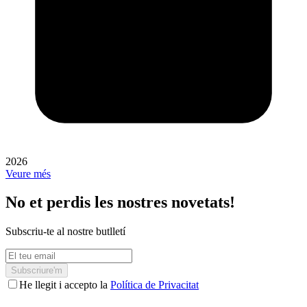
2026
Veure més
No et perdis les nostres novetats!
Subscriu-te al nostre butlletí
Subscriure'm
He llegit i accepto la
Política de Privacitat