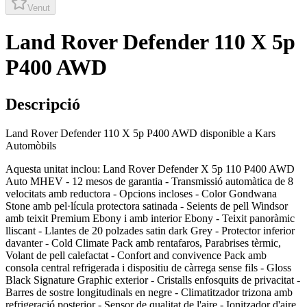
Venut
Land Rover Defender 110 X 5p
P400 AWD
Descripció
Land Rover Defender 110 X 5p P400 AWD disponible a Kars
Automòbils
Aquesta unitat inclou: Land Rover Defender X 5p 110 P400 AWD
Auto MHEV - 12 mesos de garantia - Transmissió automàtica de 8
velocitats amb reductora - Opcions incloses - Color Gondwana
Stone amb pel·lícula protectora satinada - Seients de pell Windsor
amb teixit Premium Ebony i amb interior Ebony - Teixit panoràmic
lliscant - Llantes de 20 polzades satin dark Grey - Protector inferior
davanter - Cold Climate Pack amb rentafaros, Parabrises tèrmic,
Volant de pell calefactat - Confort and convivence Pack amb
consola central refrigerada i dispositiu de càrrega sense fils - Gloss
Black Signature Graphic exterior - Cristalls enfosquits de privacitat -
Barres de sostre longitudinals en negre - Climatitzador trizona amb
refrigeració posterior - Sensor de qualitat de l'aire - Ionitzador d'aire