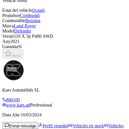
Vehicle venut
Estat del vehicle
Ocasió
Propulsor
Combustió
Combustible
Benzina
Marca
Land Rover
Model
Defender
Versió
110 X 5p P400 AWD
Any
2021
Garantia
Sí
Venut
Kars Automòbils SL
800100
www.kars.ad
Professional
Data Alta
10/03/2024
Perfil venedor
Vehicles en stock
Vehicles
Enviar missatge