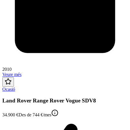
2010
Veure més
Ocasió
Land Rover Range Rover Vogue SDV8
34.900 €
Des de
744 €
/mes