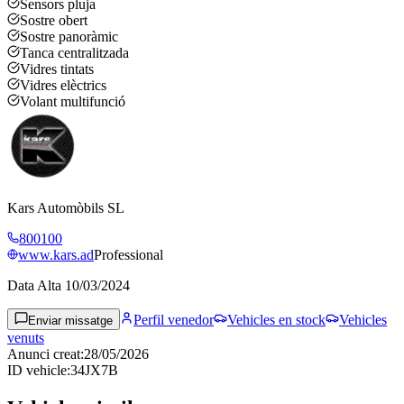
Sensors pluja
Sostre obert
Sostre panoràmic
Tanca centralitzada
Vidres tintats
Vidres elèctrics
Volant multifunció
Kars Automòbils SL
800100
www.kars.ad
Professional
Data Alta
10/03/2024
Perfil venedor
Vehicles en stock
Vehicles
Enviar missatge
venuts
Anunci creat
:
28/05/2026
ID vehicle
:
34JX7B