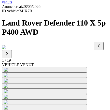
venuts
Anunci creat
:
28/05/2026
ID vehicle
:
34JX7B
Land Rover Defender 110 X 5p
P400 AWD
1
/
19
VEHICLE VENUT