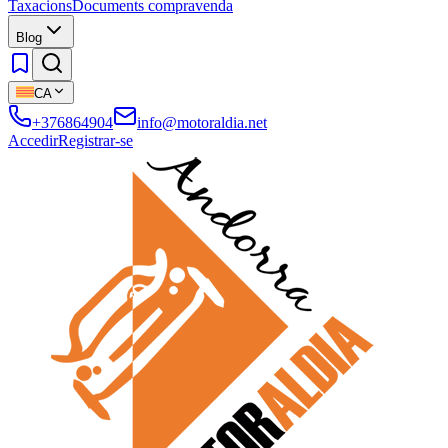
Taxacions
Documents compravenda
Blog
CA
+376864904
info@motoraldia.net
Accedir
Registrar-se