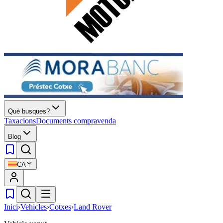
Què busques?
Taxacions
Documents compravenda
Blog
CA
Inici
›
Vehicles
›
Cotxes
›
Land Rover