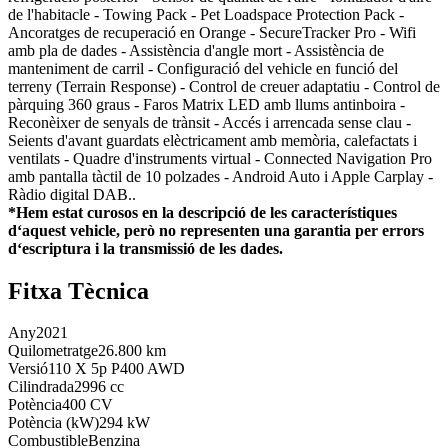
de l'habitacle - Towing Pack - Pet Loadspace Protection Pack -
Ancoratges de recuperació en Orange - SecureTracker Pro - Wifi
amb pla de dades - Assistència d'angle mort - Assistència de
manteniment de carril - Configuració del vehicle en funció del
terreny (Terrain Response) - Control de creuer adaptatiu - Control de
pàrquing 360 graus - Faros Matrix LED amb llums antinboira -
Reconèixer de senyals de trànsit - Accés i arrencada sense clau -
Seients d'avant guardats elèctricament amb memòria, calefactats i
ventilats - Quadre d'instruments virtual - Connected Navigation Pro
amb pantalla tàctil de 10 polzades - Android Auto i Apple Carplay -
Ràdio digital DAB..
*Hem estat curosos en la descripció de les característiques
dʻaquest vehicle, però no representen una garantia per errors
dʻescriptura i la transmissió de les dades.
Fitxa Tècnica
Any
2021
Quilometratge
26.800 km
Versió
110 X 5p P400 AWD
Cilindrada
2996 cc
Potència
400 CV
Potència (kW)
294 kW
Combustible
Benzina