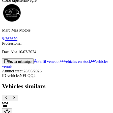
Color tapisseria
Negre
Marc Mas Motors
363670
Professional
Data Alta
10/03/2024
Perfil venedor
Vehicles en stock
Vehicles
Enviar missatge
venuts
Anunci creat
:
28/05/2026
ID vehicle
:
NFLQQ2
Vehicles similars