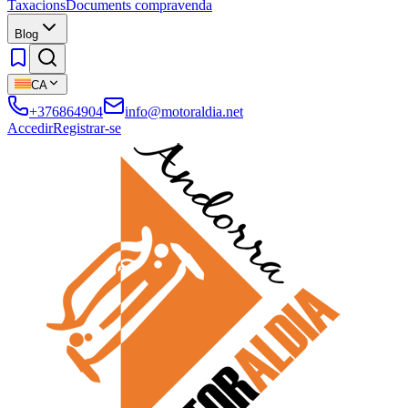
Taxacions
Documents compravenda
Blog
CA
+376864904
info@motoraldia.net
Accedir
Registrar-se