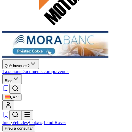
Què busques?
Taxacions
Documents compravenda
Blog
CA
Inici
›
Vehicles
›
Cotxes
›
Land Rover
Preu a consultar