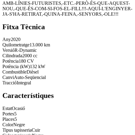
AMB-LÍNIES-FUTURISTES,-ETC.-PERÒ-ÉS-QUE-AQUEST-
NOU,-QUE-ÉS-COM-SI-FOS-EL-FILL!!!-AQUÍ-L'ENGINYER-
JA-S'HA-RETIRAT,-QUINA-FEINA,-SENYORS,-OLE!!!
Fitxa Tècnica
Any
2020
Quilometratge
13.000 km
Versió
R-Dynamic
Cilindrada
2000 cc
Potència
180 CV
Potència (kW)
132 kW
Combustible
Dièsel
Canvi
Auto-Seqüencial
Tracció
Integral
Característiques
Estat
Ocasió
Portes
5
Places
5
Color
Negre
Tipus tapisseria
Cuir