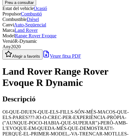
Preu a consultar
Estat del vehicle
Ocasió
Propulsor
Combustió
Combustible
Dièsel
Canvi
Auto-Seqüencial
Marca
Land Rover
Model
Range Rover Evoque
Versió
R-Dynamic
Any
2020
Veure fitxa PDF
Afegir a favorits
Land Rover Range Rover
Evoque R Dynamic
Descripció
OI-QUE-DIUEN-QUE-ELS-FILLS-SÓN-MÉS-MACOS-QUE-
ELS-PARES???-JO-O-CREC-PER-EXPERIÈNCIA-PRÒPIA-
("AUNQUE-POCO-HABIA-QUE-SUPERAR")-PERÒ-AMB-
L'EVOQUE-EM-QUEDA-MÉS-QUE-DEMOSTRAT!!-
PERQUÈ-EL-PRIMER-MODEL,-VA-TRENCAR-MOTLLES-