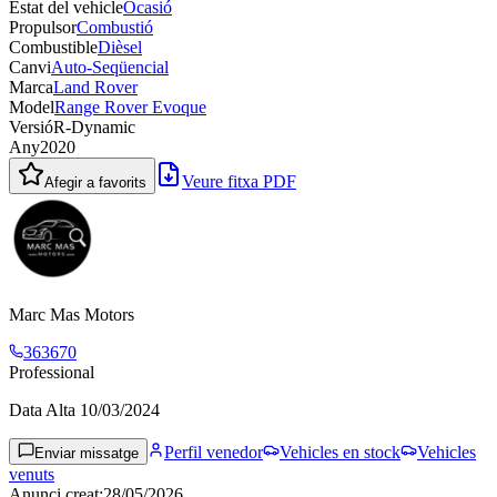
Estat del vehicle
Ocasió
Propulsor
Combustió
Combustible
Dièsel
Canvi
Auto-Seqüencial
Marca
Land Rover
Model
Range Rover Evoque
Versió
R-Dynamic
Any
2020
Veure fitxa PDF
Afegir a favorits
Marc Mas Motors
363670
Professional
Data Alta
10/03/2024
Perfil venedor
Vehicles en stock
Vehicles
Enviar missatge
venuts
Anunci creat
:
28/05/2026