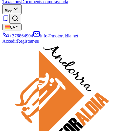
Taxacions
Documents compravenda
Blog
CA
+376864904
info@motoraldia.net
Accedir
Registrar-se