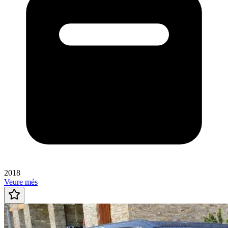
2018
Veure més