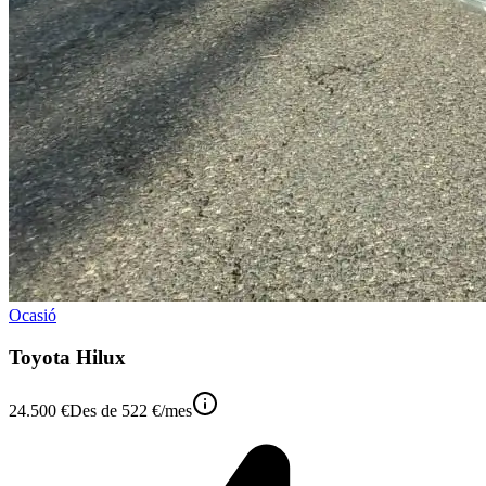
Ocasió
Toyota Hilux
24.500 €
Des de
522 €
/mes