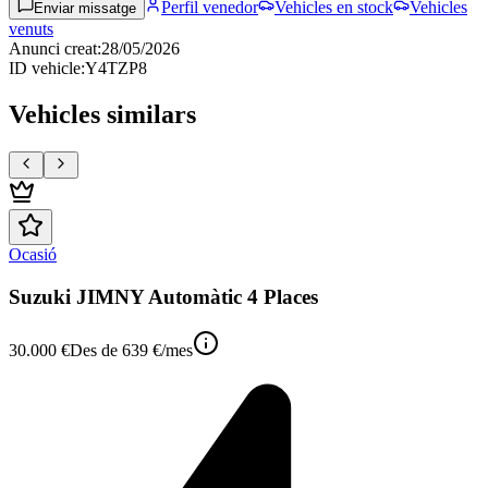
Perfil venedor
Vehicles en stock
Vehicles
Enviar missatge
venuts
Anunci creat
:
28/05/2026
ID vehicle
:
Y4TZP8
Vehicles similars
Ocasió
Suzuki JIMNY Automàtic 4 Places
30.000 €
Des de
639 €
/mes