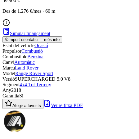
59.900 €
Des de
1.276 €
/mes
·
60
m
Simular finançament
Import orientatiu — més info
Estat del vehicle
Ocasió
Propulsor
Combustió
Combustible
Benzina
Canvi
Automàtic
Marca
Land Rover
Model
Range Rover Sport
Versió
SUPERCHARGED 5.0 V8
Segment
4x4 Tot Terreny
Any
2018
Garantia
Sí
Veure fitxa PDF
Afegir a favorits