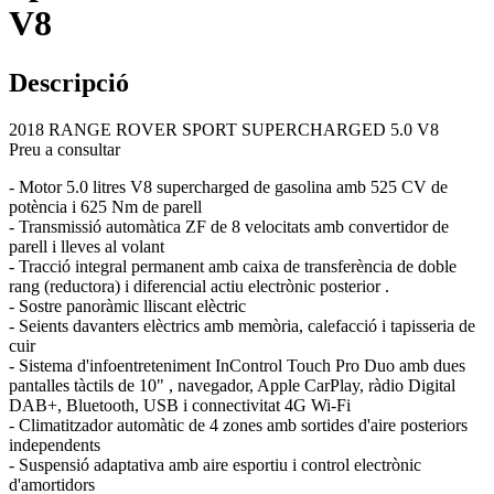
V8
Descripció
2018 RANGE ROVER SPORT SUPERCHARGED 5.0 V8
Preu a consultar
- Motor 5.0 litres V8 supercharged de gasolina amb 525 CV de
potència i 625 Nm de parell
- Transmissió automàtica ZF de 8 velocitats amb convertidor de
parell i lleves al volant
- Tracció integral permanent amb caixa de transferència de doble
rang (reductora) i diferencial actiu electrònic posterior .
- Sostre panoràmic lliscant elèctric
- Seients davanters elèctrics amb memòria, calefacció i tapisseria de
cuir
- Sistema d'infoentreteniment InControl Touch Pro Duo amb dues
pantalles tàctils de 10" , navegador, Apple CarPlay, ràdio Digital
DAB+, Bluetooth, USB i connectivitat 4G Wi-Fi
- Climatitzador automàtic de 4 zones amb sortides d'aire posteriors
independents
- Suspensió adaptativa amb aire esportiu i control electrònic
d'amortidors