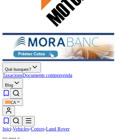
Què busques?
Taxacions
Documents compravenda
Blog
CA
Inici
›
Vehicles
›
Cotxes
›
Land Rover