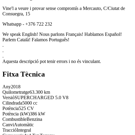
Vine'l a veure i provar sense compromís a Mercauto, C/Ciutat de
Consuegra, 15
Whatsapp - +376 722 232
We speak English! Nous parlons Français! Hablamos Español!
Parlem Català! Falamos Português!
.
.
.
Aquesta descripció pot tenir errors i no és vinculant.
Fitxa Tècnica
Any
2018
Quilometratge
63.300 km
Versió
SUPERCHARGED 5.0 V8
Cilindrada
5000 cc
Potència
525 CV
Potència (kW)
386 kW
Combustible
Benzina
Canvi
Automàtic
Tracció
Integral