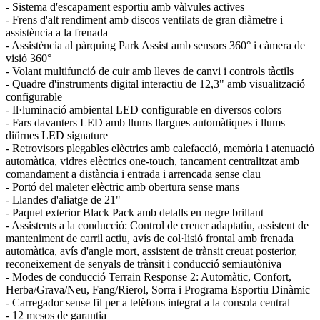
- Sistema d'escapament esportiu amb vàlvules actives
- Frens d'alt rendiment amb discos ventilats de gran diàmetre i
assistència a la frenada
- Assistència al pàrquing Park Assist amb sensors 360° i càmera de
visió 360°
- Volant multifunció de cuir amb lleves de canvi i controls tàctils
- Quadre d'instruments digital interactiu de 12,3" amb visualització
configurable
- Il·luminació ambiental LED configurable en diversos colors
- Fars davanters LED amb llums llargues automàtiques i llums
diürnes LED signature
- Retrovisors plegables elèctrics amb calefacció, memòria i atenuació
automàtica, vidres elèctrics one-touch, tancament centralitzat amb
comandament a distància i entrada i arrencada sense clau
- Portó del maleter elèctric amb obertura sense mans
- Llandes d'aliatge de 21"
- Paquet exterior Black Pack amb detalls en negre brillant
- Assistents a la conducció: Control de creuer adaptatiu, assistent de
manteniment de carril actiu, avís de col·lisió frontal amb frenada
automàtica, avís d'angle mort, assistent de trànsit creuat posterior,
reconeixement de senyals de trànsit i conducció semiautòniva
- Modes de conducció Terrain Response 2: Automàtic, Confort,
Herba/Grava/Neu, Fang/Rierol, Sorra i Programa Esportiu Dinàmic
- Carregador sense fil per a telèfons integrat a la consola central
- 12 mesos de garantia