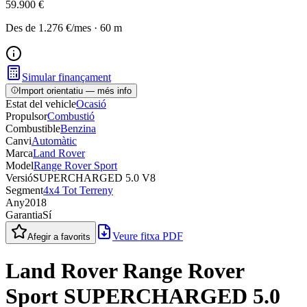
59.900 €
Des de
1.276 €
/mes
·
60
m
Simular finançament
Import orientatiu — més info
Estat del vehicle
Ocasió
Propulsor
Combustió
Combustible
Benzina
Canvi
Automàtic
Marca
Land Rover
Model
Range Rover Sport
Versió
SUPERCHARGED 5.0 V8
Segment
4x4 Tot Terreny
Any
2018
Garantia
Sí
Veure fitxa PDF
Afegir a favorits
Land Rover Range Rover
Sport SUPERCHARGED 5.0