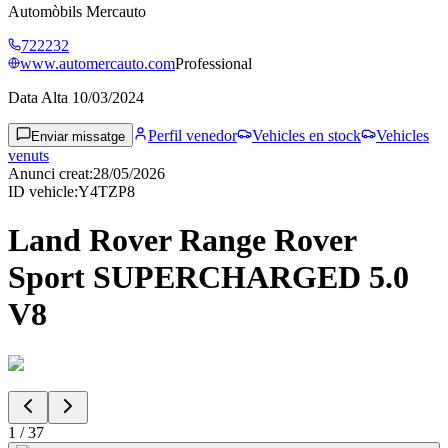
Automòbils Mercauto
722232
www.automercauto.com
Professional
Data Alta
10/03/2024
Perfil venedor
Vehicles en stock
Vehicles
Enviar missatge
venuts
Anunci creat
:
28/05/2026
ID vehicle
:
Y4TZP8
Land Rover Range Rover
Sport SUPERCHARGED 5.0
V8
1
/
37