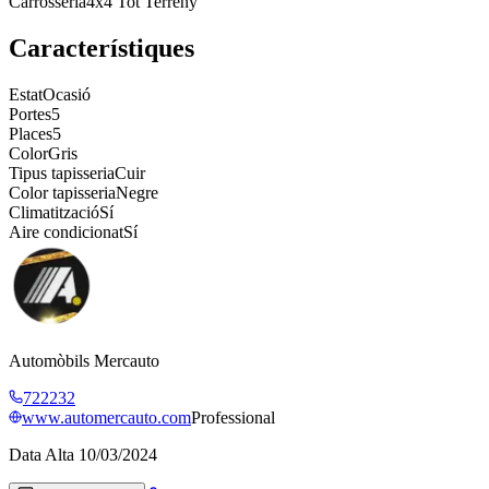
Carrosseria
4x4 Tot Terreny
Característiques
Estat
Ocasió
Portes
5
Places
5
Color
Gris
Tipus tapisseria
Cuir
Color tapisseria
Negre
Climatització
Sí
Aire condicionat
Sí
Automòbils Mercauto
722232
www.automercauto.com
Professional
Data Alta
10/03/2024