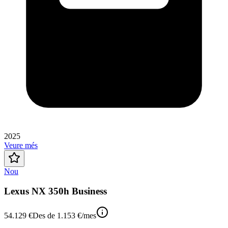
2025
Veure més
Nou
Lexus NX 350h Business
54.129 €
Des de
1.153 €
/mes