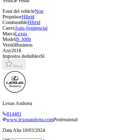
Vehicle venut
Estat del vehicle
Nou
Propulsor
Híbrid
Combustible
Híbrid
Canvi
Auto-Seqüencial
Marca
Lexus
Model
IS 300h
Versió
Business
Any
2018
Impostos deduïbles
Sí
Venut
Lexus Andorra
814481
www.lexusandorra.com
Professional
Data Alta
10/03/2024