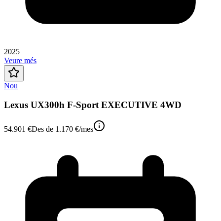
2025
Veure més
Nou
Lexus UX300h F-Sport EXECUTIVE 4WD
54.901 €
Des de
1.170 €
/mes