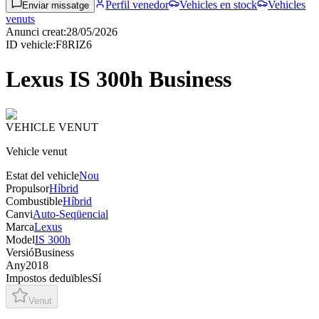
Perfil venedor
Vehicles en stock
Vehicles
Enviar missatge
venuts
Anunci creat
:
28/05/2026
ID vehicle
:
F8RIZ6
Lexus IS 300h Business
VEHICLE VENUT
Vehicle venut
Estat del vehicle
Nou
Propulsor
Híbrid
Combustible
Híbrid
Canvi
Auto-Seqüencial
Marca
Lexus
Model
IS 300h
Versió
Business
Any
2018
Impostos deduïbles
Sí
Venut