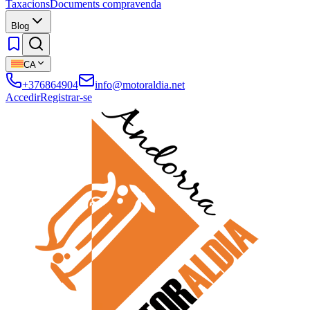
Taxacions
Documents compravenda
Blog
CA
+376864904
info@motoraldia.net
Accedir
Registrar-se