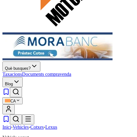
Què busques?
Taxacions
Documents compravenda
Blog
CA
Inici
›
Vehicles
›
Cotxes
›
Lexus