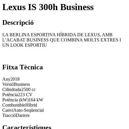
Lexus IS 300h Business
Descripció
LA BERLINA ESPORTIVA HÍBRIDA DE LEXUS, AMB
L’ACABAT BUSINESS QUE COMBINA MOLTS EXTRES I
UN LOOK ESPORTIU
Fitxa Tècnica
Any
2018
Versió
Business
Cilindrada
2500 cc
Potència
223 CV
Potència (kW)
164 kW
Combustible
Híbrid
Canvi
Auto-Seqüencial
Tracció
Darrere
Característiques