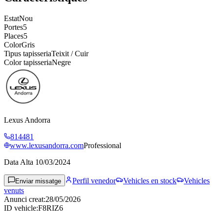
Estat
Nou
Portes
5
Places
5
Color
Gris
Tipus tapisseria
Teixit / Cuir
Color tapisseria
Negre
Lexus Andorra
814481
www.lexusandorra.com
Professional
Data Alta
10/03/2024
Perfil venedor
Vehicles en stock
Vehicles
Enviar missatge
venuts
Anunci creat
:
28/05/2026
ID vehicle
:
F8RIZ6