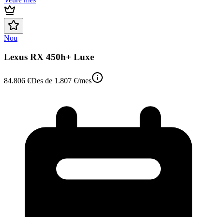
Nou
Lexus RX 450h+ Luxe
84.806 €
Des de
1.807 €
/mes