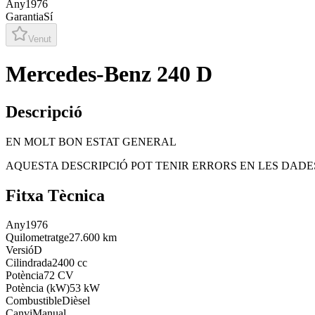
Any
1976
Garantia
Sí
Venut
Mercedes-Benz 240 D
Descripció
EN MOLT BON ESTAT GENERAL
AQUESTA DESCRIPCIÓ POT TENIR ERRORS EN LES DADES
Fitxa Tècnica
Any
1976
Quilometratge
27.600 km
Versió
D
Cilindrada
2400 cc
Potència
72 CV
Potència (kW)
53 kW
Combustible
Dièsel
Canvi
Manual