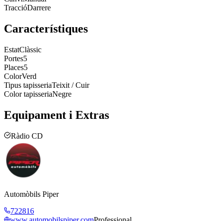
Tracció
Darrere
Característiques
Estat
Clàssic
Portes
5
Places
5
Color
Verd
Tipus tapisseria
Teixit / Cuir
Color tapisseria
Negre
Equipament i Extras
Ràdio CD
Automòbils Piper
722816
www.automobilspiper.com
Professional