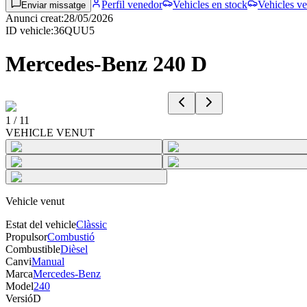
Perfil venedor
Vehicles en stock
Vehicles ve
Enviar missatge
Anunci creat
:
28/05/2026
ID vehicle
:
36QUU5
Mercedes-Benz 240 D
1
/
11
VEHICLE VENUT
Vehicle venut
Estat del vehicle
Clàssic
Propulsor
Combustió
Combustible
Dièsel
Canvi
Manual
Marca
Mercedes-Benz
Model
240
Versió
D