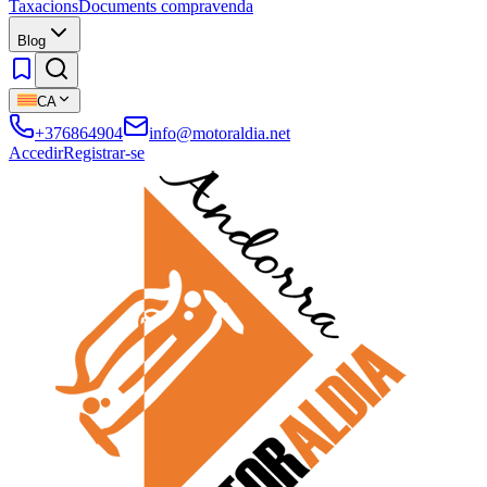
Taxacions
Documents compravenda
Blog
CA
+376864904
info@motoraldia.net
Accedir
Registrar-se