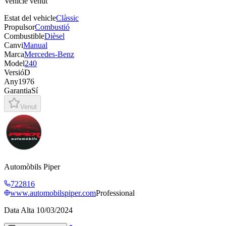
Vehicle venut
Estat del vehicle
Clàssic
Propulsor
Combustió
Combustible
Dièsel
Canvi
Manual
Marca
Mercedes-Benz
Model
240
Versió
D
Any
1976
Garantia
Sí
Venut
Automòbils Piper
722816
www.automobilspiper.com
Professional
Data Alta
10/03/2024