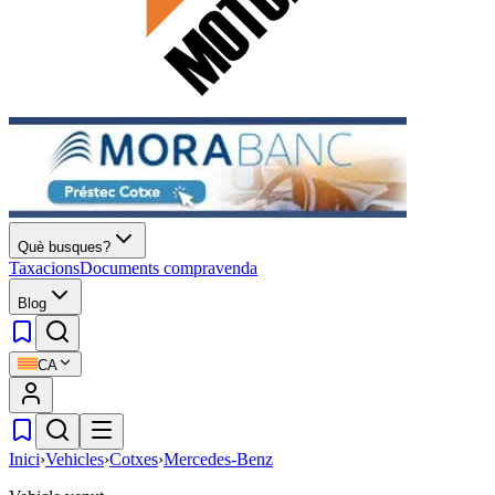
Què busques?
Taxacions
Documents compravenda
Blog
CA
Inici
›
Vehicles
›
Cotxes
›
Mercedes-Benz