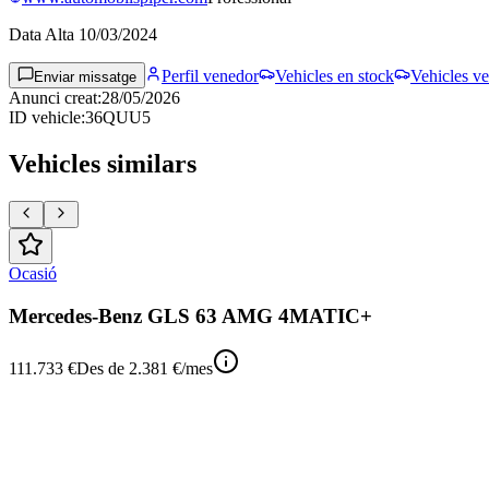
Data Alta
10/03/2024
Perfil venedor
Vehicles en stock
Vehicles ve
Enviar missatge
Anunci creat
:
28/05/2026
ID vehicle
:
36QUU5
Vehicles similars
Ocasió
Mercedes-Benz GLS 63 AMG 4MATIC+
111.733 €
Des de
2.381 €
/mes