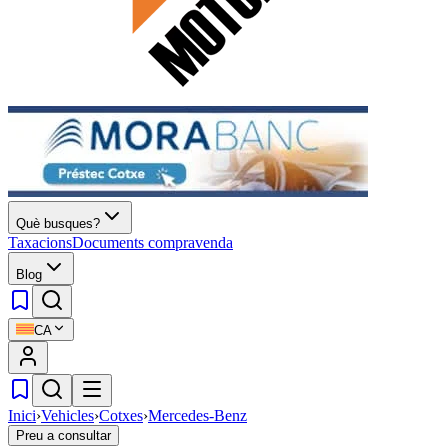
Què busques?
Taxacions
Documents compravenda
Blog
CA
Inici
›
Vehicles
›
Cotxes
›
Mercedes-Benz
Preu a consultar