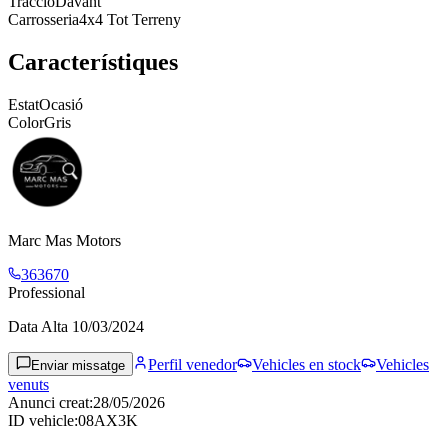
Tracció
Davant
Carrosseria
4x4 Tot Terreny
Característiques
Estat
Ocasió
Color
Gris
Marc Mas Motors
363670
Professional
Data Alta
10/03/2024
Perfil venedor
Vehicles en stock
Vehicles
Enviar missatge
venuts
Anunci creat
:
28/05/2026
ID vehicle
:
08AX3K