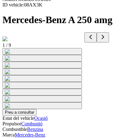
ID vehicle
:
08AX3K
Mercedes-Benz A 250 amg
1
/
9
Preu a consultar
Estat del vehicle
Ocasió
Propulsor
Combustió
Combustible
Benzina
Marca
Mercedes-Benz