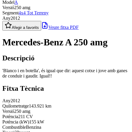
Model
A
Versió
250 amg
Segment
4x4 Tot Terreny
Any
2012
Veure fitxa PDF
Afegir a favorits
Mercedes-Benz A 250 amg
Descripció
'Blanco i en botella', és igual que dir: aquest cotxe i jove amb ganes
de conduir i gaudir. Igual!!
Fitxa Tècnica
Any
2012
Quilometratge
143.921 km
Versió
250 amg
Potència
211 CV
Potència (kW)
155 kW
Combustible
Benzina