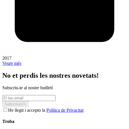
2017
Veure més
No et perdis les nostres novetats!
Subscriu-te al nostre butlletí
Subscriure'm
He llegit i accepto la
Política de Privacitat
Troba