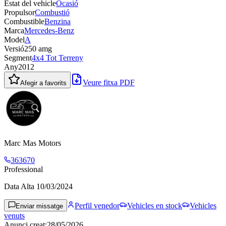
Estat del vehicle
Ocasió
Propulsor
Combustió
Combustible
Benzina
Marca
Mercedes-Benz
Model
A
Versió
250 amg
Segment
4x4 Tot Terreny
Any
2012
Veure fitxa PDF
Afegir a favorits
Marc Mas Motors
363670
Professional
Data Alta
10/03/2024
Perfil venedor
Vehicles en stock
Vehicles
Enviar missatge
venuts
Anunci creat
:
28/05/2026