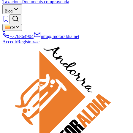
Taxacions
Documents compravenda
Blog
CA
+376864904
info@motoraldia.net
Accedir
Registrar-se