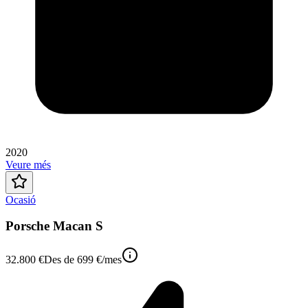
2020
Veure més
Ocasió
Porsche Macan S
32.800 €
Des de
699 €
/mes