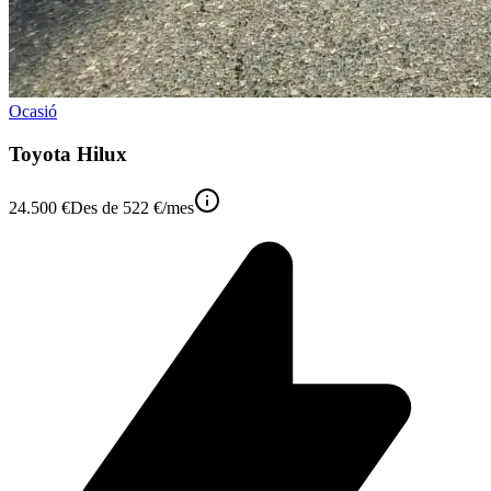
Ocasió
Toyota Hilux
24.500 €
Des de
522 €
/mes