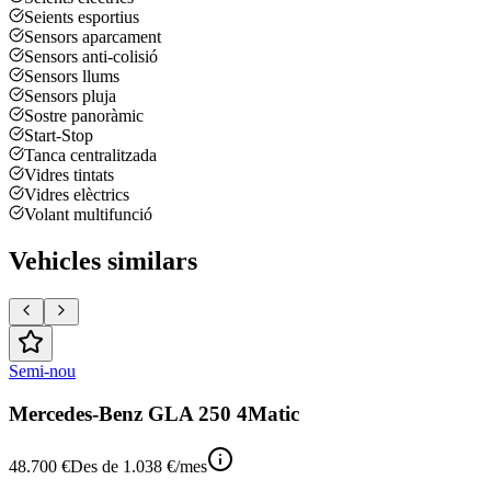
Seients esportius
Sensors aparcament
Sensors anti-colisió
Sensors llums
Sensors pluja
Sostre panoràmic
Start-Stop
Tanca centralitzada
Vidres tintats
Vidres elèctrics
Volant multifunció
Vehicles similars
Semi-nou
Mercedes-Benz GLA 250 4Matic
48.700 €
Des de
1.038 €
/mes