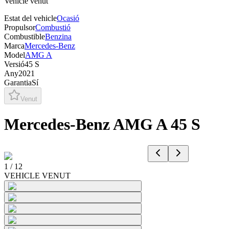
Vehicle venut
Estat del vehicle
Ocasió
Propulsor
Combustió
Combustible
Benzina
Marca
Mercedes-Benz
Model
AMG A
Versió
45 S
Any
2021
Garantia
Sí
Venut
Mercedes-Benz AMG A 45 S
1
/
12
VEHICLE VENUT