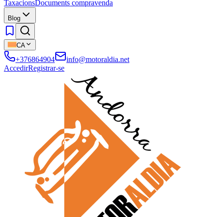
Taxacions
Documents compravenda
Blog
CA
+376864904
info@motoraldia.net
Accedir
Registrar-se