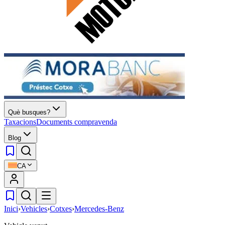
Què busques?
Taxacions
Documents compravenda
Blog
CA
Inici
›
Vehicles
›
Cotxes
›
Mercedes-Benz