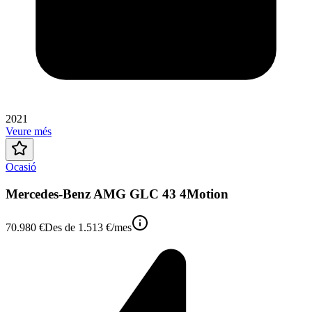
2021
Veure més
Ocasió
Mercedes-Benz AMG GLC 43 4Motion
70.980 €
Des de
1.513 €
/mes