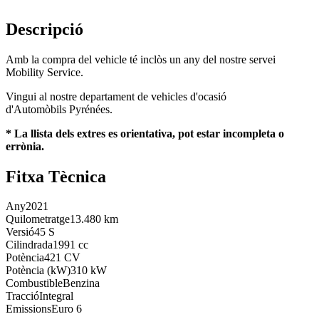
Descripció
Amb la compra del vehicle té inclòs un any del nostre servei
Mobility Service.
Vingui al nostre departament de vehicles d'ocasió
d'Automòbils Pyrénées.
* La llista dels extres es orientativa, pot estar incompleta o
errònia.
Fitxa Tècnica
Any
2021
Quilometratge
13.480 km
Versió
45 S
Cilindrada
1991 cc
Potència
421 CV
Potència (kW)
310 kW
Combustible
Benzina
Tracció
Integral
Emissions
Euro 6