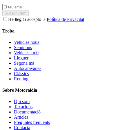
Subscriure'm
He llegit i accepto la
Política de Privacitat
Troba
Vehicles nous
Seminous
Vehicles km0
Lloguer
Segona mà
Autocaravanes
Clàssics
Renting
Sobre Motoraldia
Qui som
Taxacions
Documentació
Articles
Preguntes freqüents
Contacta