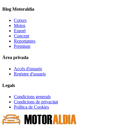
Blog Motoraldia
Cotxes
Motos
Esport
Concept
Reportatges
Premium
Àrea privada
Accés d'usuaris
Registre d'usuaris
Legals
Condicions generals
Condicions de privacitat
Política de Cookies