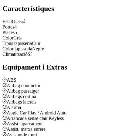
Característiques
Estat
Ocasió
Portes
4
Places
5
Color
Gris
Tipus tapisseria
Cuir
Color tapisseria
Negre
Climatització
Sí
Equipament i Extras
ABS
Airbag conductor
Airbag passatger
Airbags cortina
Airbags laterals
Alarma
Apple Car Play / Android Auto
Arrancada sense clau Keyless
Assist. aparcament
Assist. marxa enrere
Avís angle mort