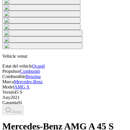
Vehicle venut
Estat del vehicle
Ocasió
Propulsor
Combustió
Combustible
Benzina
Marca
Mercedes-Benz
Model
AMG A
Versió
45 S
Any
2021
Garantia
Sí
Venut
Mercedes-Benz AMG A 45 S