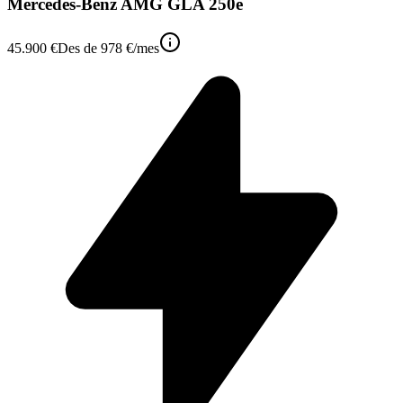
Mercedes-Benz AMG GLA 250e
45.900 €
Des de
978 €
/mes