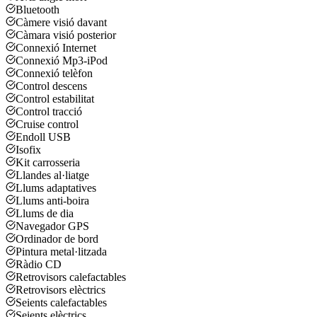
Bluetooth
Càmere visió davant
Càmara visió posterior
Connexió Internet
Connexió Mp3-iPod
Connexió telèfon
Control descens
Control estabilitat
Control tracció
Cruise control
Endoll USB
Isofix
Kit carrosseria
Llandes al·liatge
Llums adaptatives
Llums anti-boira
Llums de dia
Navegador GPS
Ordinador de bord
Pintura metal·litzada
Ràdio CD
Retrovisors calefactables
Retrovisors elèctrics
Seients calefactables
Seients elèctrics