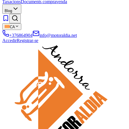
Taxacions
Documents compravenda
Blog
CA
+376864904
info@motoraldia.net
Accedir
Registrar-se