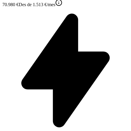
70.980 €
Des de
1.513 €
/mes