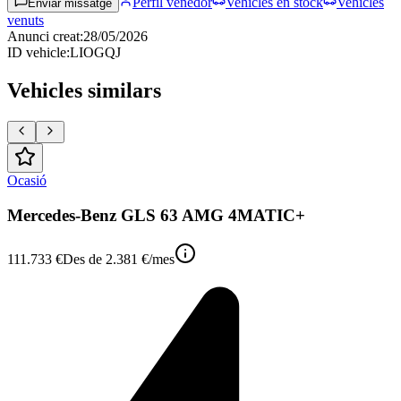
Perfil venedor
Vehicles en stock
Vehicles
Enviar missatge
venuts
Anunci creat
:
28/05/2026
ID vehicle
:
LIOGQJ
Vehicles similars
Ocasió
Mercedes-Benz GLS 63 AMG 4MATIC+
111.733 €
Des de
2.381 €
/mes