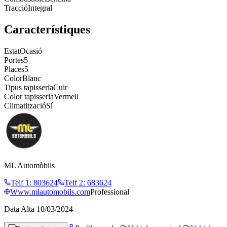
Tracció
Integral
Característiques
Estat
Ocasió
Portes
5
Places
5
Color
Blanc
Tipus tapisseria
Cuir
Color tapisseria
Vermell
Climatització
Sí
ML Automòbils
Telf 1
:
803624
Telf 2
:
683624
Www.mlautomobils.com
Professional
Data Alta
10/03/2024