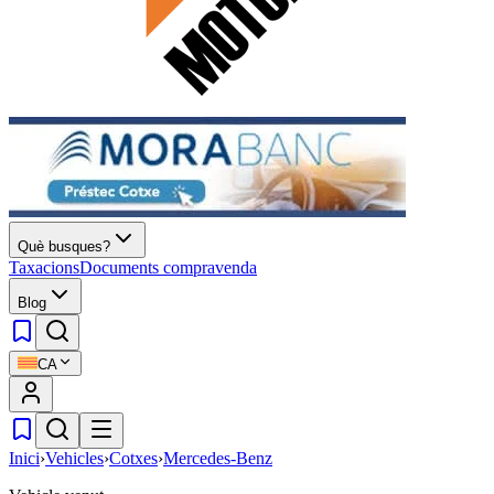
Què busques?
Taxacions
Documents compravenda
Blog
CA
Inici
›
Vehicles
›
Cotxes
›
Mercedes-Benz