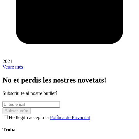
2021
Veure més
No et perdis les nostres novetats!
Subscriu-te al nostre butlletí
Subscriure'm
He llegit i accepto la
Política de Privacitat
Troba