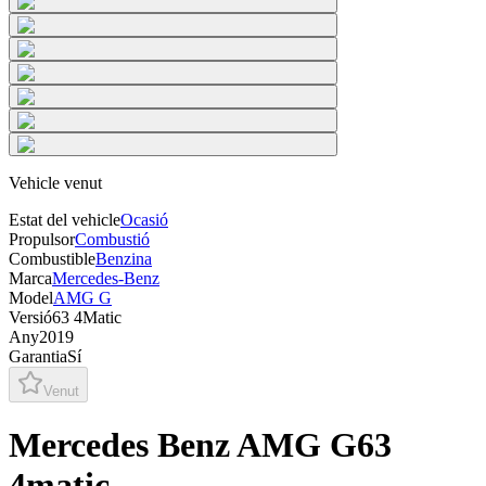
Vehicle venut
Estat del vehicle
Ocasió
Propulsor
Combustió
Combustible
Benzina
Marca
Mercedes-Benz
Model
AMG G
Versió
63 4Matic
Any
2019
Garantia
Sí
Venut
Mercedes Benz AMG G63
4matic