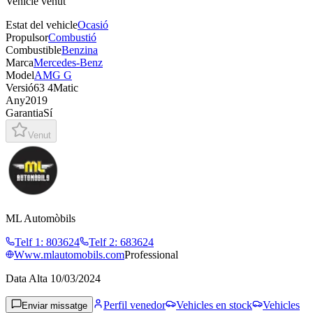
Vehicle venut
Estat del vehicle
Ocasió
Propulsor
Combustió
Combustible
Benzina
Marca
Mercedes-Benz
Model
AMG G
Versió
63 4Matic
Any
2019
Garantia
Sí
Venut
ML Automòbils
Telf 1
:
803624
Telf 2
:
683624
Www.mlautomobils.com
Professional
Data Alta
10/03/2024
Perfil venedor
Vehicles en stock
Vehicles
Enviar missatge