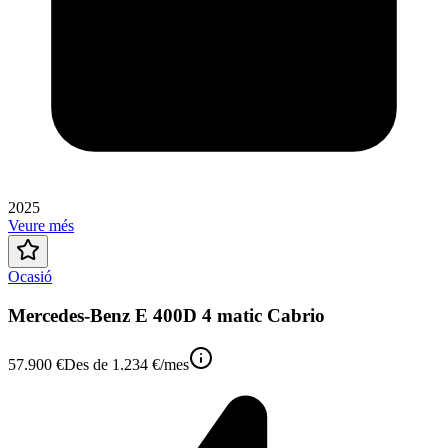
2025
Veure més
Ocasió
Mercedes-Benz E 400D 4 matic Cabrio
57.900 €
Des de
1.234 €
/mes