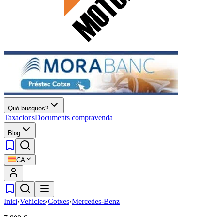
Què busques?
Taxacions
Documents compravenda
Blog
CA
Inici
›
Vehicles
›
Cotxes
›
Mercedes-Benz