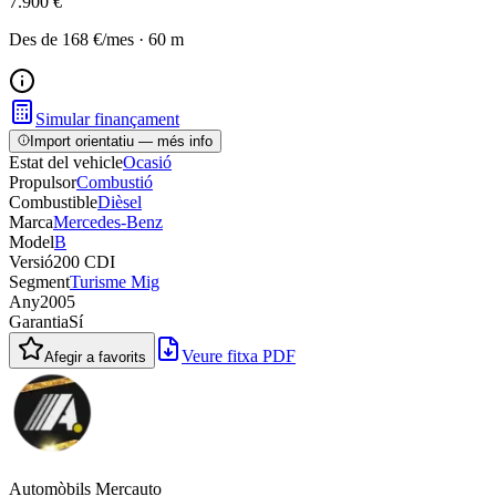
7.900 €
Des de
168 €
/mes
·
60
m
Simular finançament
Import orientatiu — més info
Estat del vehicle
Ocasió
Propulsor
Combustió
Combustible
Dièsel
Marca
Mercedes-Benz
Model
B
Versió
200 CDI
Segment
Turisme Mig
Any
2005
Garantia
Sí
Veure fitxa PDF
Afegir a favorits
Automòbils Mercauto