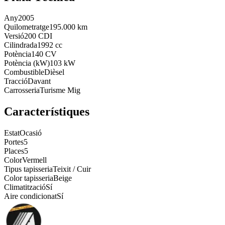
Any
2005
Quilometratge
195.000 km
Versió
200 CDI
Cilindrada
1992 cc
Potència
140 CV
Potència (kW)
103 kW
Combustible
Dièsel
Tracció
Davant
Carrosseria
Turisme Mig
Característiques
Estat
Ocasió
Portes
5
Places
5
Color
Vermell
Tipus tapisseria
Teixit / Cuir
Color tapisseria
Beige
Climatització
Sí
Aire condicionat
Sí