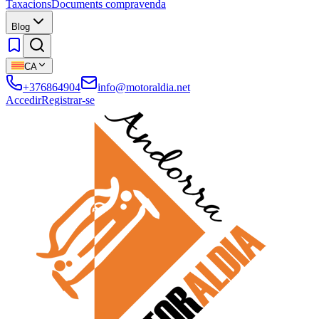
Taxacions
Documents compravenda
Blog
CA
+376864904
info@motoraldia.net
Accedir
Registrar-se