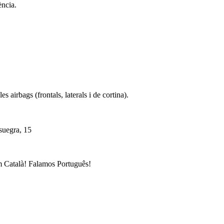
ència.
s airbags (frontals, laterals i de cortina).
suegra, 15
 Català! Falamos Português!