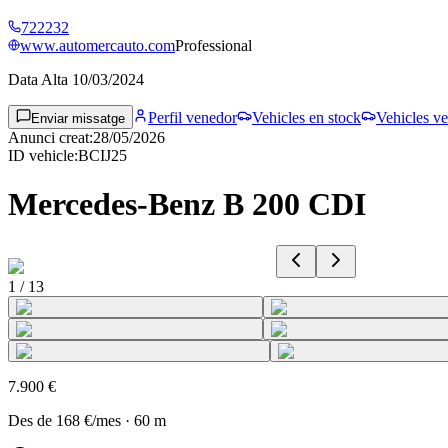
722232
www.automercauto.com
Professional
Data Alta
10/03/2024
Perfil venedor
Vehicles en stock
Vehicles ve
Enviar missatge
Anunci creat
:
28/05/2026
ID vehicle
:
BCIJ25
Mercedes-Benz B 200 CDI
1
/
13
7.900 €
Des de
168 €
/mes
·
60
m