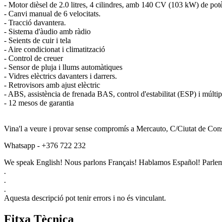
- Motor dièsel de 2.0 litres, 4 cilindres, amb 140 CV (103 kW) de pot
- Canvi manual de 6 velocitats.
- Tracció davantera.
- Sistema d'àudio amb ràdio
- Seients de cuir i tela
- Aire condicionat i climatització
- Control de creuer
- Sensor de pluja i llums automàtiques
- Vidres elèctrics davanters i darrers.
- Retrovisors amb ajust elèctric
- ABS, assistència de frenada BAS, control d'estabilitat (ESP) i múltiple
- 12 mesos de garantia
Vina'l a veure i provar sense compromís a Mercauto, C/Ciutat de Con
Whatsapp - +376 722 232
We speak English! Nous parlons Français! Hablamos Español! Parlem
.
.
.
Aquesta descripció pot tenir errors i no és vinculant.
Fitxa Tècnica