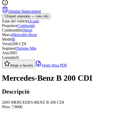
Simular finançament
Import orientatiu — més info
Estat del vehicle
Ocasió
Propulsor
Combustió
Combustible
Dièsel
Marca
Mercedes-Benz
Model
B
Versió
200 CDI
Segment
Turisme Mig
Any
2005
Garantia
Sí
Veure fitxa PDF
Afegir a favorits
Mercedes-Benz B 200 CDI
Descripció
2005 MERCEDES-BENZ B 200 CDI
Preu: 7.900€