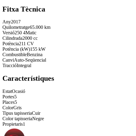
Fitxa Tècnica
Any
2017
Quilometratge
65.000 km
Versió
250 4Matic
Cilindrada
2000 cc
Potència
211 CV
Potència (kW)
155 kW
Combustible
Benzina
Canvi
Auto-Seqüencial
Tracció
Integral
Característiques
Estat
Ocasió
Portes
5
Places
5
Color
Gris
Tipus tapisseria
Cuir
Color tapisseria
Negre
Propietaris
1