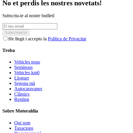
No et perdis les nostres novetats!
Subscriu-te al nostre butlletí
Subscriure'm
He llegit i accepto la
Política de Privacitat
Troba
Vehicles nous
Seminous
Vehicles km0
Lloguer
Segona mà
Autocaravanes
Clàssics
Renting
Sobre Motoraldia
Qui som
Taxacions