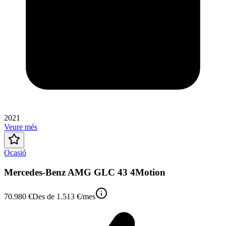
2021
Veure més
Ocasió
Mercedes-Benz AMG GLC 43 4Motion
70.980 €
Des de
1.513 €
/mes