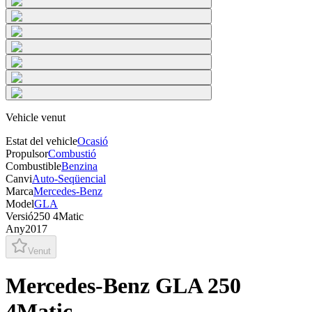
Vehicle venut
Estat del vehicle
Ocasió
Propulsor
Combustió
Combustible
Benzina
Canvi
Auto-Seqüencial
Marca
Mercedes-Benz
Model
GLA
Versió
250 4Matic
Any
2017
Venut
Mercedes-Benz GLA 250
4Matic