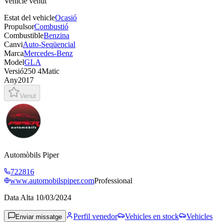
Vehicle venut
Estat del vehicle
Ocasió
Propulsor
Combustió
Combustible
Benzina
Canvi
Auto-Seqüencial
Marca
Mercedes-Benz
Model
GLA
Versió
250 4Matic
Any
2017
Venut
Automòbils Piper
722816
www.automobilspiper.com
Professional
Data Alta
10/03/2024
Perfil venedor
Vehicles en stock
Vehicles
Enviar missatge