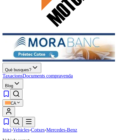
Què busques?
Taxacions
Documents compravenda
Blog
CA
Inici
›
Vehicles
›
Cotxes
›
Mercedes-Benz