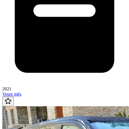
2021
Veure més