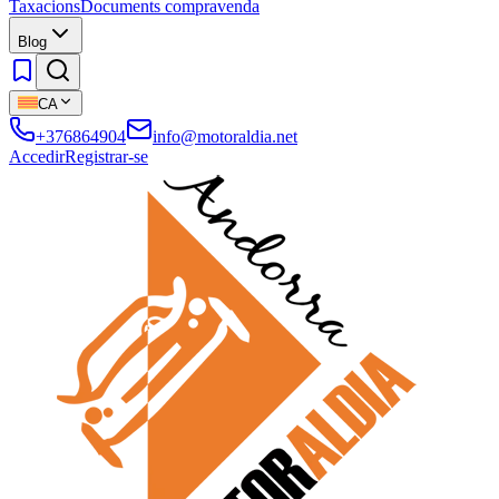
Taxacions
Documents compravenda
Blog
CA
+376864904
info@motoraldia.net
Accedir
Registrar-se