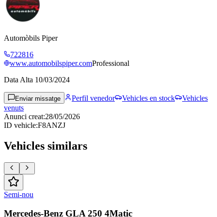
Automòbils Piper
722816
www.automobilspiper.com
Professional
Data Alta
10/03/2024
Perfil venedor
Vehicles en stock
Vehicles
Enviar missatge
venuts
Anunci creat
:
28/05/2026
ID vehicle
:
F8ANZJ
Vehicles similars
Semi-nou
Mercedes-Benz GLA 250 4Matic