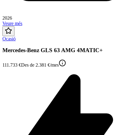
2026
Veure més
Ocasió
Mercedes-Benz GLS 63 AMG 4MATIC+
111.733 €
Des de
2.381 €
/mes