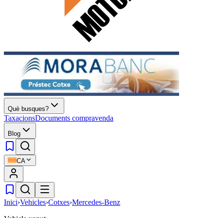
Què busques?
Taxacions
Documents compravenda
Blog
CA
Inici
›
Vehicles
›
Cotxes
›
Mercedes-Benz