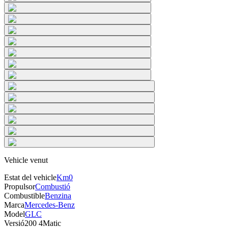
Vehicle venut
Estat del vehicle
Km0
Propulsor
Combustió
Combustible
Benzina
Marca
Mercedes-Benz
Model
GLC
Versió
200 4Matic