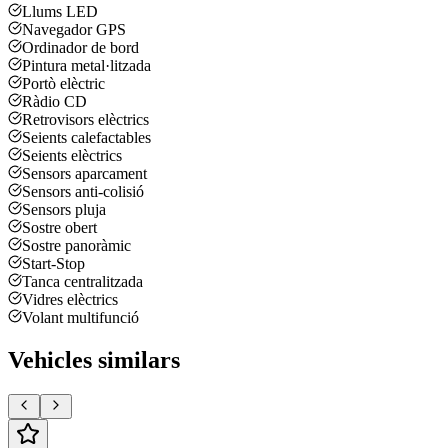
Llums LED
Navegador GPS
Ordinador de bord
Pintura metal·litzada
Portò elèctric
Ràdio CD
Retrovisors elèctrics
Seients calefactables
Seients elèctrics
Sensors aparcament
Sensors anti-colisió
Sensors pluja
Sostre obert
Sostre panoràmic
Start-Stop
Tanca centralitzada
Vidres elèctrics
Volant multifunció
Vehicles similars