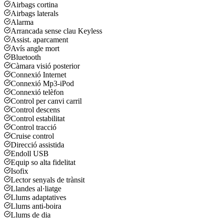
Airbags cortina
Airbags laterals
Alarma
Arrancada sense clau Keyless
Assist. aparcament
Avís angle mort
Bluetooth
Càmara visió posterior
Connexió Internet
Connexió Mp3-iPod
Connexió telèfon
Control per canvi carril
Control descens
Control estabilitat
Control tracció
Cruise control
Direcció assistida
Endoll USB
Equip so alta fidelitat
Isofix
Lector senyals de trànsit
Llandes al·liatge
Llums adaptatives
Llums anti-boira
Llums de dia