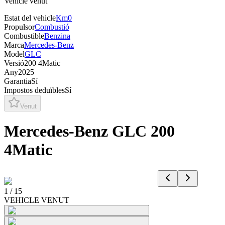
Vehicle venut
Estat del vehicle
Km0
Propulsor
Combustió
Combustible
Benzina
Marca
Mercedes-Benz
Model
GLC
Versió
200 4Matic
Any
2025
Garantia
Sí
Impostos deduïbles
Sí
Venut
Mercedes-Benz GLC 200
4Matic
1
/
15
VEHICLE VENUT