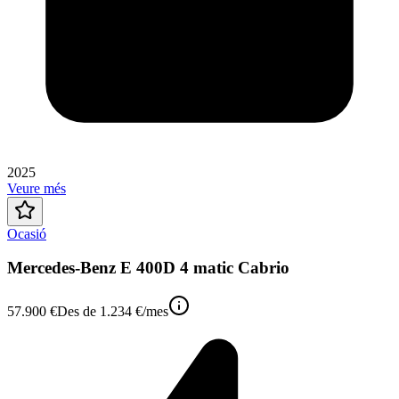
2025
Veure més
Ocasió
Mercedes-Benz E 400D 4 matic Cabrio
57.900 €
Des de
1.234 €
/mes