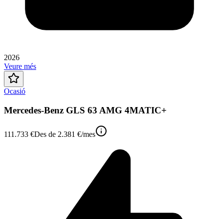
2026
Veure més
Ocasió
Mercedes-Benz GLS 63 AMG 4MATIC+
111.733 €
Des de
2.381 €
/mes