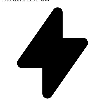
70.980 €
Des de
1.513 €
/mes