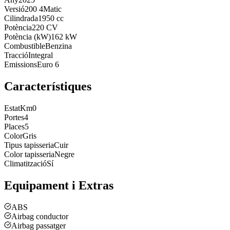
Versió
200 4Matic
Cilindrada
1950 cc
Potència
220 CV
Potència (kW)
162 kW
Combustible
Benzina
Tracció
Integral
Emissions
Euro 6
Característiques
Estat
Km0
Portes
4
Places
5
Color
Gris
Tipus tapisseria
Cuir
Color tapisseria
Negre
Climatització
Sí
Equipament i Extras
ABS
Airbag conductor
Airbag passatger