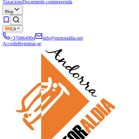
Taxacions
Documents compravenda
Blog
CA
+376864904
info@motoraldia.net
Accedir
Registrar-se