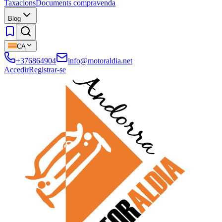
Taxacions
Documents compravenda
Blog
CA
+376864904
info@motoraldia.net
Accedir
Registrar-se