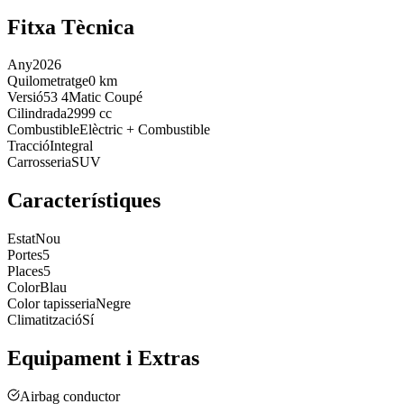
Fitxa Tècnica
Any
2026
Quilometratge
0 km
Versió
53 4Matic Coupé
Cilindrada
2999 cc
Combustible
Elèctric + Combustible
Tracció
Integral
Carrosseria
SUV
Característiques
Estat
Nou
Portes
5
Places
5
Color
Blau
Color tapisseria
Negre
Climatització
Sí
Equipament i Extras
Airbag conductor