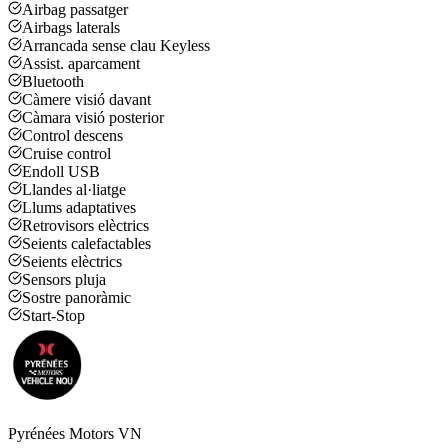
Airbag passatger
Airbags laterals
Arrancada sense clau Keyless
Assist. aparcament
Bluetooth
Càmere visió davant
Càmara visió posterior
Control descens
Cruise control
Endoll USB
Llandes al·liatge
Llums adaptatives
Retrovisors elèctrics
Seients calefactables
Seients elèctrics
Sensors pluja
Sostre panoràmic
Start-Stop
Pyrénées Motors VN