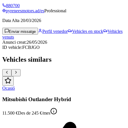
880700
pyreneesmotors.ad/es
Professional
Data Alta
20/03/2026
Perfil venedor
Vehicles en stock
Vehicles
Enviar missatge
venuts
Anunci creat
:
26/05/2026
ID vehicle
:
FCBJGO
Vehicles similars
Ocasió
Mitsubishi Outlander Hybrid
11.500 €
Des de
245 €
/mes