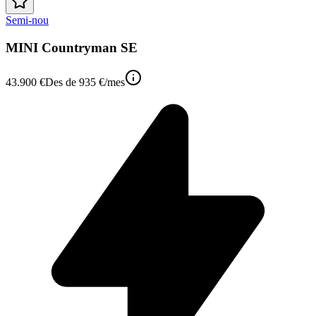
Semi-nou
MINI Countryman SE
43.900 €
Des de
935 €
/mes