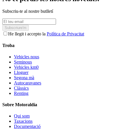
Subscriu-te al nostre butlletí
Subscriure'm
He llegit i accepto la
Política de Privacitat
Troba
Vehicles nous
Seminous
Vehicles km0
Lloguer
Segona mà
Autocaravanes
Clàssics
Renting
Sobre Motoraldia
Qui som
Taxacions
Documentació