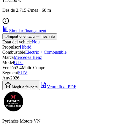
127.400 €
Des de
2.715 €
/mes
·
60
m
Simular finançament
Import orientatiu — més info
Estat del vehicle
Nou
Propulsor
Híbrid
Combustible
Elèctric + Combustible
Marca
Mercedes-Benz
Model
GLC
Versió
53 4Matic Coupé
Segment
SUV
Any
2026
Veure fitxa PDF
Afegir a favorits
Pyrénées Motors VN