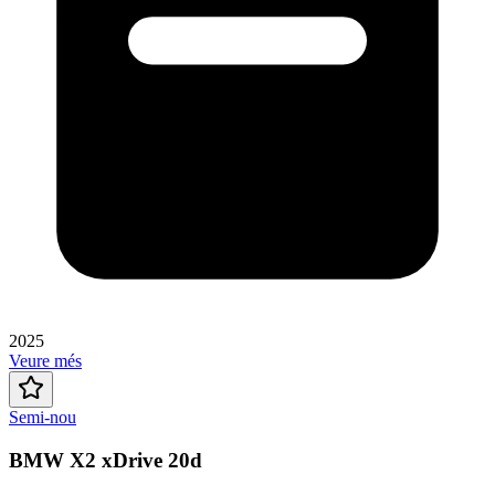
2025
Veure més
Semi-nou
BMW X2 xDrive 20d