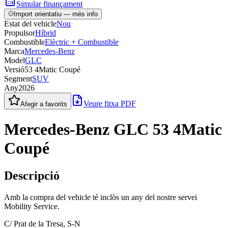
Simular finançament
Import orientatiu — més info
Estat del vehicle
Nou
Propulsor
Híbrid
Combustible
Elèctric + Combustible
Marca
Mercedes-Benz
Model
GLC
Versió
53 4Matic Coupé
Segment
SUV
Any
2026
Veure fitxa PDF
Afegir a favorits
Mercedes-Benz GLC 53 4Matic
Coupé
Descripció
Amb la compra del vehicle té inclòs un any del nostre servei
Mobility Service.
C/ Prat de la Tresa, S-N