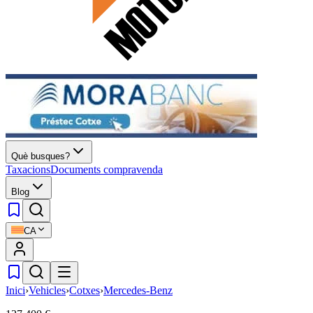
Què busques?
Taxacions
Documents compravenda
Blog
CA
Inici
›
Vehicles
›
Cotxes
›
Mercedes-Benz