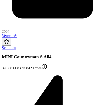
2026
Veure més
Semi-nou
MINI Countryman S All4
39.500 €
Des de
842 €
/mes