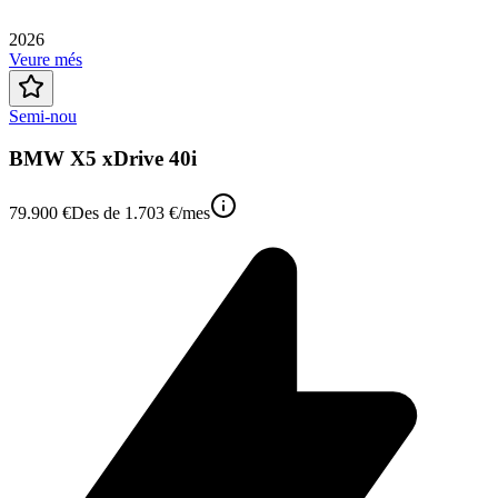
2026
Veure més
Semi-nou
BMW X5 xDrive 40i
79.900 €
Des de
1.703 €
/mes