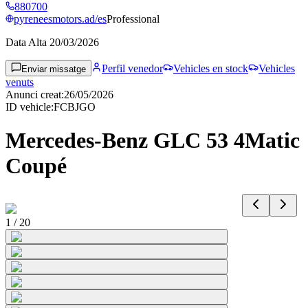
880700
pyreneesmotors.ad/es
Professional
Data Alta
20/03/2026
Perfil venedor
Vehicles en stock
Vehicles
Enviar missatge
venuts
Anunci creat
:
26/05/2026
ID vehicle
:
FCBJGO
Mercedes-Benz GLC 53 4Matic
Coupé
1
/
20