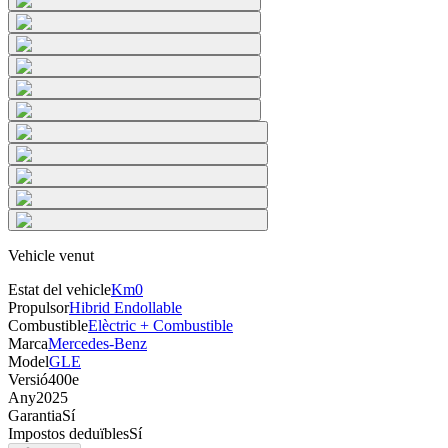
Vehicle venut
Estat del vehicle
Km0
Propulsor
Hibrid Endollable
Combustible
Elèctric + Combustible
Marca
Mercedes-Benz
Model
GLE
Versió
400e
Any
2025
Garantia
Sí
Impostos deduïbles
Sí