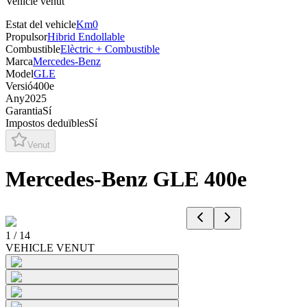
Vehicle venut
Estat del vehicle
Km0
Propulsor
Hibrid Endollable
Combustible
Elèctric + Combustible
Marca
Mercedes-Benz
Model
GLE
Versió
400e
Any
2025
Garantia
Sí
Impostos deduïbles
Sí
Venut
Mercedes-Benz GLE 400e
1
/
14
VEHICLE VENUT