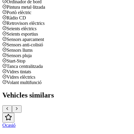
Ordinador de bord
Pintura metal·litzada
Portò elèctric
Ràdio CD
Retrovisors elèctrics
Seients elèctrics
Seients esportius
Sensors aparcament
Sensors anti-colisió
Sensors llums
Sensors pluja
Start-Stop
Tanca centralitzada
Vidres tintats
Vidres elèctrics
Volant multifunció
Vehicles similars
Ocasió