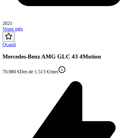
2021
Veure més
Ocasió
Mercedes-Benz AMG GLC 43 4Motion
70.980 €
Des de
1.513 €
/mes