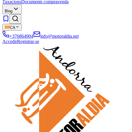
Taxacions
Documents compravenda
Blog
CA
+376864904
info@motoraldia.net
Accedir
Registrar-se