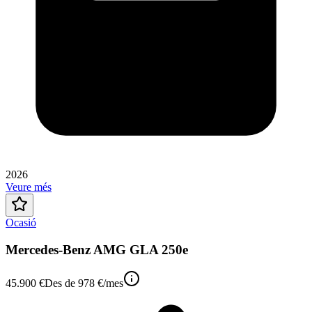
2026
Veure més
Ocasió
Mercedes-Benz AMG GLA 250e
45.900 €
Des de
978 €
/mes