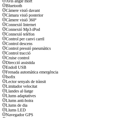
Avís angle mort
Bluetooth
Càmere visió davant
Càmara visió posterior
Càmere visió 360º
Connexió Internet
Connexió Mp3-iPod
Connexió telèfon
Control per canvi carril
Control descens
Control pressió pneumàtics
Control tracció
Cruise control
Direcció assistida
Endoll USB
Frenada automàtica emergència
Isofix
Lector senyals de trànsit
Limitador velocitat
Llandes al·liatge
Llums adaptatives
Llums anti-boira
Llums de dia
Llums LED
Navegador GPS