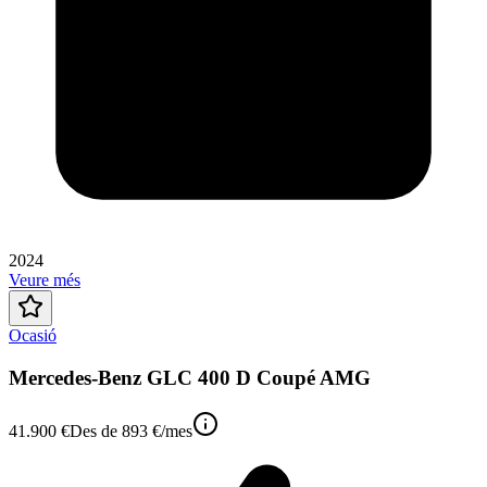
2024
Veure més
Ocasió
Mercedes-Benz GLC 400 D Coupé AMG
41.900 €
Des de
893 €
/mes