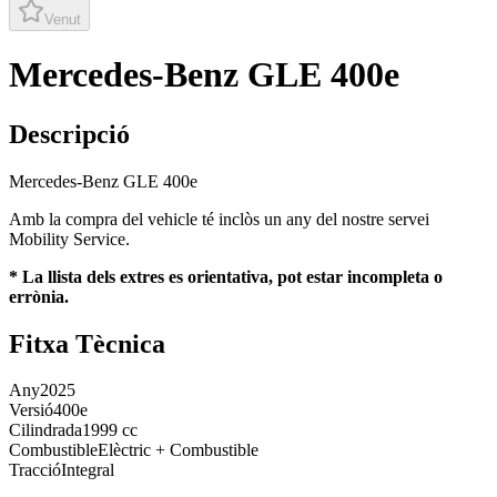
Venut
Mercedes-Benz GLE 400e
Descripció
Mercedes-Benz GLE 400e
Amb la compra del vehicle té inclòs un any del nostre servei
Mobility Service.
* La llista dels extres es orientativa, pot estar incompleta o
errònia.
Fitxa Tècnica
Any
2025
Versió
400e
Cilindrada
1999 cc
Combustible
Elèctric + Combustible
Tracció
Integral