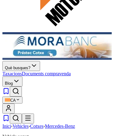
Què busques?
Taxacions
Documents compravenda
Blog
CA
Inici
›
Vehicles
›
Cotxes
›
Mercedes-Benz