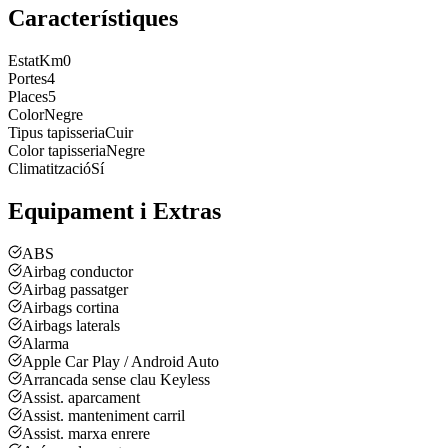
Característiques
Estat
Km0
Portes
4
Places
5
Color
Negre
Tipus tapisseria
Cuir
Color tapisseria
Negre
Climatització
Sí
Equipament i Extras
ABS
Airbag conductor
Airbag passatger
Airbags cortina
Airbags laterals
Alarma
Apple Car Play / Android Auto
Arrancada sense clau Keyless
Assist. aparcament
Assist. manteniment carril
Assist. marxa enrere