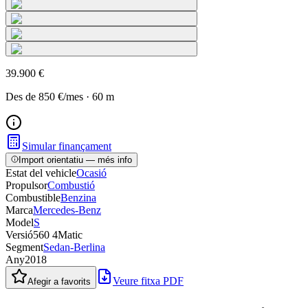
39.900 €
Des de
850 €
/mes
·
60
m
Simular finançament
Import orientatiu — més info
Estat del vehicle
Ocasió
Propulsor
Combustió
Combustible
Benzina
Marca
Mercedes-Benz
Model
S
Versió
560 4Matic
Segment
Sedan-Berlina
Any
2018
Veure fitxa PDF
Afegir a favorits