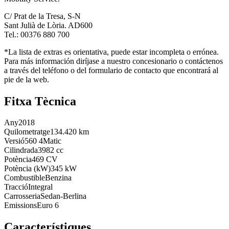
C/ Prat de la Tresa, S-N
Sant Julià de Lòria. AD600
Tel.: 00376 880 700
*La lista de extras es orientativa, puede estar incompleta o errónea.
Para más información diríjase a nuestro concesionario o contáctenos
a través del teléfono o del formulario de contacto que encontrará al
pie de la web.
Fitxa Tècnica
Any
2018
Quilometratge
134.420 km
Versió
560 4Matic
Cilindrada
3982 cc
Potència
469 CV
Potència (kW)
345 kW
Combustible
Benzina
Tracció
Integral
Carrosseria
Sedan-Berlina
Emissions
Euro 6
Característiques