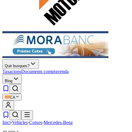
Què busques?
Taxacions
Documents compravenda
Blog
CA
Inici
›
Vehicles
›
Cotxes
›
Mercedes-Benz