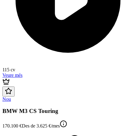
115
cv
Veure més
Nou
BMW M3 CS Touring
170.100 €
Des de
3.625 €
/mes