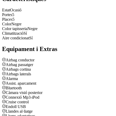
Estat
Ocasió
Portes
5
Places
5
Color
Negre
Color tapisseria
Negre
Climatització
Sí
Aire condicionat
Sí
Equipament i Extras
Airbag conductor
Airbag passatger
Airbags cortina
Airbags laterals
Alarma
Assist. aparcament
Bluetooth
Càmara visió posterior
Connexió Mp3-iPod
Cruise control
Endoll USB
Llandes al·liatge
Llums adaptatives