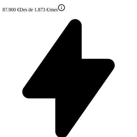
87.900 €
Des de
1.873 €
/mes