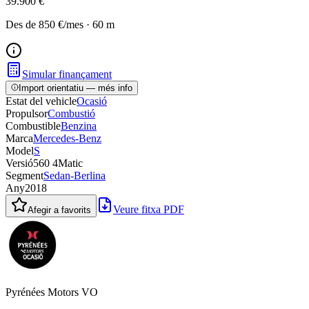
39.900 €
Des de
850 €
/mes
·
60
m
Simular finançament
Import orientatiu — més info
Estat del vehicle
Ocasió
Propulsor
Combustió
Combustible
Benzina
Marca
Mercedes-Benz
Model
S
Versió
560 4Matic
Segment
Sedan-Berlina
Any
2018
Veure fitxa PDF
Afegir a favorits
Pyrénées Motors VO