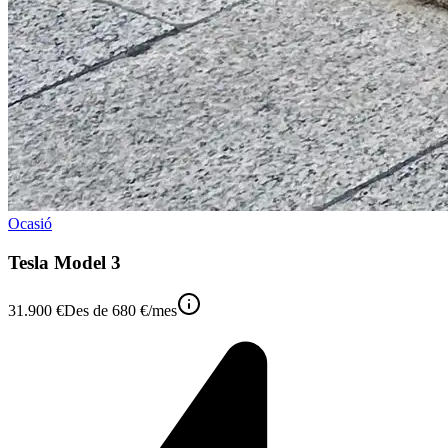
Ocasió
Tesla Model 3
31.900 €
Des de
680 €
/mes