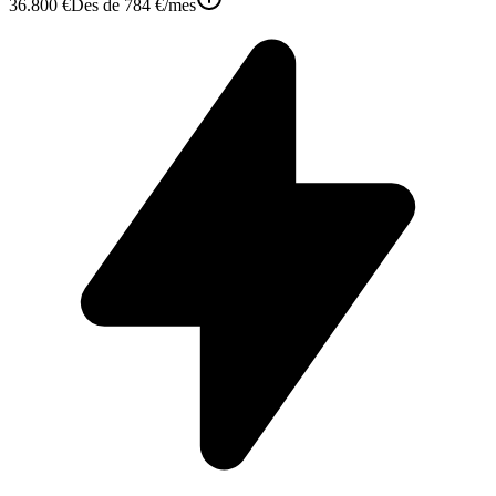
36.800 €
Des de
784 €
/mes