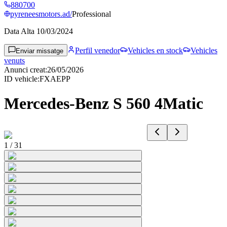
880700
pyreneesmotors.ad/
Professional
Data Alta
10/03/2024
Perfil venedor
Vehicles en stock
Vehicles
Enviar missatge
venuts
Anunci creat
:
26/05/2026
ID vehicle
:
FXAEPP
Mercedes-Benz S 560 4Matic
1
/
31