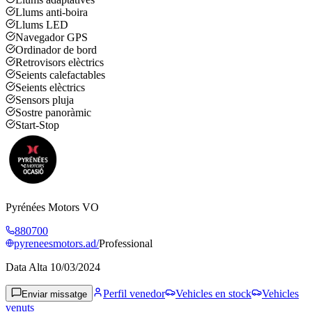
Llums anti-boira
Llums LED
Navegador GPS
Ordinador de bord
Retrovisors elèctrics
Seients calefactables
Seients elèctrics
Sensors pluja
Sostre panoràmic
Start-Stop
Pyrénées Motors VO
880700
pyreneesmotors.ad/
Professional
Data Alta
10/03/2024
Perfil venedor
Vehicles en stock
Vehicles
Enviar missatge
venuts