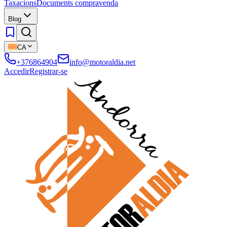
Taxacions
Documents compravenda
Blog
CA
+376864904
info@motoraldia.net
Accedir
Registrar-se