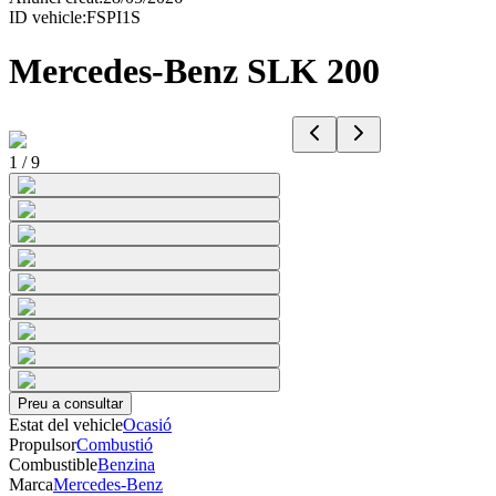
ID vehicle
:
FSPI1S
Mercedes-Benz SLK 200
1
/
9
Preu a consultar
Estat del vehicle
Ocasió
Propulsor
Combustió
Combustible
Benzina
Marca
Mercedes-Benz