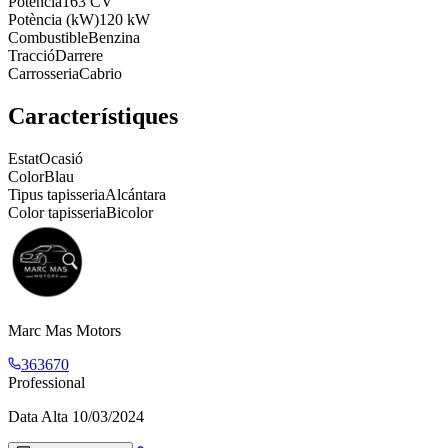
Potència
163 CV
Potència (kW)
120 kW
Combustible
Benzina
Tracció
Darrere
Carrosseria
Cabrio
Característiques
Estat
Ocasió
Color
Blau
Tipus tapisseria
Alcántara
Color tapisseria
Bicolor
Marc Mas Motors
363670
Professional
Data Alta
10/03/2024