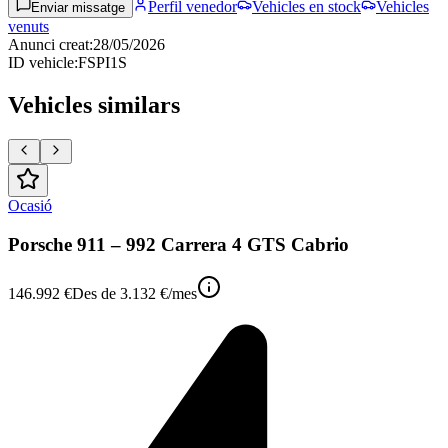
Perfil venedor
Vehicles en stock
Vehicles
Enviar missatge
venuts
Anunci creat
:
28/05/2026
ID vehicle
:
FSPI1S
Vehicles similars
Ocasió
Porsche 911 – 992 Carrera 4 GTS Cabrio
146.992 €
Des de
3.132 €
/mes