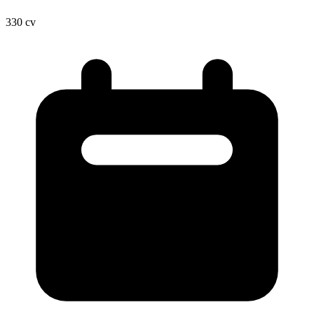
330
cv