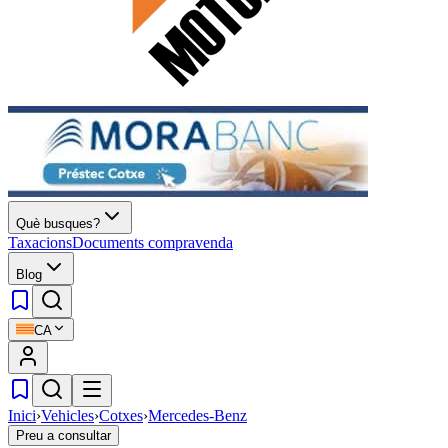
Què busques?
Taxacions
Documents compravenda
Blog
CA
Inici
›
Vehicles
›
Cotxes
›
Mercedes-Benz
Preu a consultar