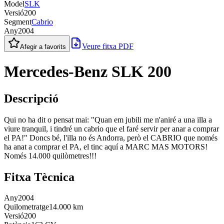
Model
SLK
Versió
200
Segment
Cabrio
Any
2004
Veure fitxa PDF
Afegir a favorits
Mercedes-Benz SLK 200
Descripció
Qui no ha dit o pensat mai: "Quan em jubili me n'aniré a una illa a
viure tranquil, i tindré un cabrio que el faré servir per anar a comprar
el PA!" Doncs bé, l'illa no és Andorra, però el CABRIO que només
ha anat a comprar el PA, el tinc aquí a MARC MAS MOTORS!
Només 14.000 quilòmetres!!!
Fitxa Tècnica
Any
2004
Quilometratge
14.000 km
Versió
200