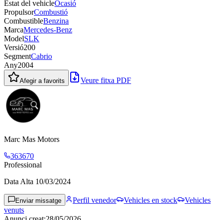
Estat del vehicle
Ocasió
Propulsor
Combustió
Combustible
Benzina
Marca
Mercedes-Benz
Model
SLK
Versió
200
Segment
Cabrio
Any
2004
Veure fitxa PDF
Afegir a favorits
Marc Mas Motors
363670
Professional
Data Alta
10/03/2024
Perfil venedor
Vehicles en stock
Vehicles
Enviar missatge
venuts
Anunci creat
:
28/05/2026