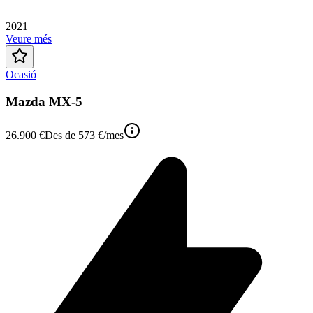
2021
Veure més
Ocasió
Mazda MX-5
26.900 €
Des de
573 €
/mes