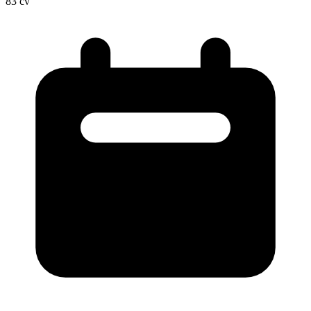
83
cv