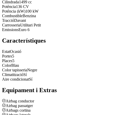
Cilindrada
1499 cc
Potència
136 CV
Potència (kW)
100 kW
Combustible
Benzina
Tracció
Davant
Carrosseria
Utilitari Petit
Emissions
Euro 6
Característiques
Estat
Ocasió
Portes
5
Places
5
Color
Blau
Color tapisseria
Negre
Climatització
Sí
Aire condicionat
Sí
Equipament i Extras
Airbag conductor
Airbag passatger
Airbags cortina
Airbags laterals