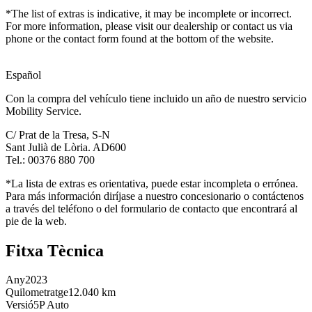
*The list of extras is indicative, it may be incomplete or incorrect.
For more information, please visit our dealership or contact us via
phone or the contact form found at the bottom of the website.
Español
Con la compra del vehículo tiene incluido un año de nuestro servicio
Mobility Service.
C/ Prat de la Tresa, S-N
Sant Julià de Lòria. AD600
Tel.: 00376 880 700
*La lista de extras es orientativa, puede estar incompleta o errónea.
Para más información diríjase a nuestro concesionario o contáctenos
a través del teléfono o del formulario de contacto que encontrará al
pie de la web.
Fitxa Tècnica
Any
2023
Quilometratge
12.040 km
Versió
5P Auto