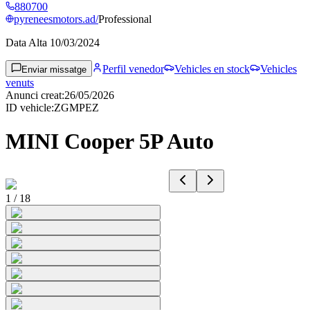
880700
pyreneesmotors.ad/
Professional
Data Alta
10/03/2024
Perfil venedor
Vehicles en stock
Vehicles
Enviar missatge
venuts
Anunci creat
:
26/05/2026
ID vehicle
:
ZGMPEZ
MINI Cooper 5P Auto
1
/
18