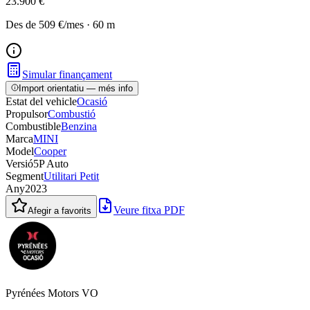
23.900 €
Des de
509 €
/mes
·
60
m
Simular finançament
Import orientatiu — més info
Estat del vehicle
Ocasió
Propulsor
Combustió
Combustible
Benzina
Marca
MINI
Model
Cooper
Versió
5P Auto
Segment
Utilitari Petit
Any
2023
Veure fitxa PDF
Afegir a favorits
Pyrénées Motors VO