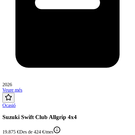
2026
Veure més
Ocasió
Suzuki Swift Club Allgrip 4x4
19.875 €
Des de
424 €
/mes