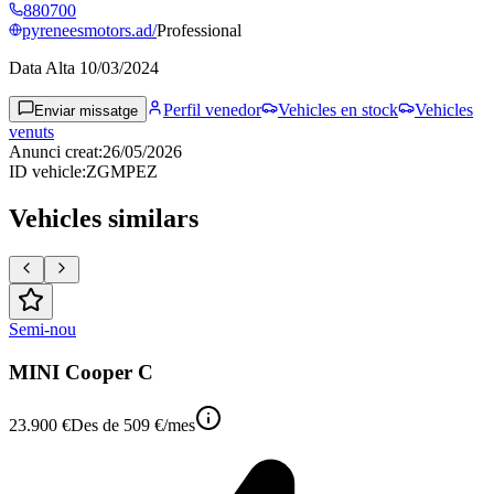
880700
pyreneesmotors.ad/
Professional
Data Alta
10/03/2024
Perfil venedor
Vehicles en stock
Vehicles
Enviar missatge
venuts
Anunci creat
:
26/05/2026
ID vehicle
:
ZGMPEZ
Vehicles similars
Semi-nou
MINI Cooper C
23.900 €
Des de
509 €
/mes