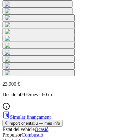
23.900 €
Des de
509 €
/mes
·
60
m
Simular finançament
Import orientatiu — més info
Estat del vehicle
Ocasió
Propulsor
Combustió