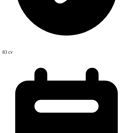
83
cv