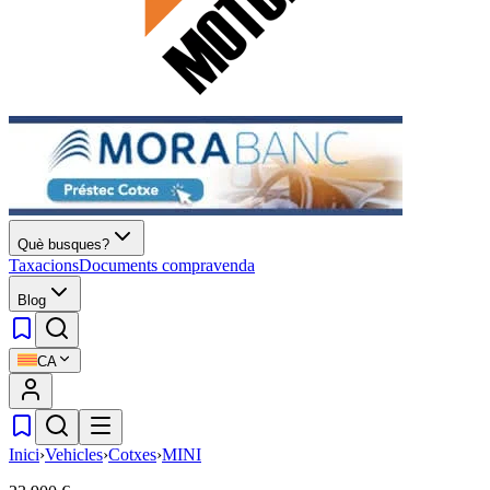
Què busques?
Taxacions
Documents compravenda
Blog
CA
Inici
›
Vehicles
›
Cotxes
›
MINI