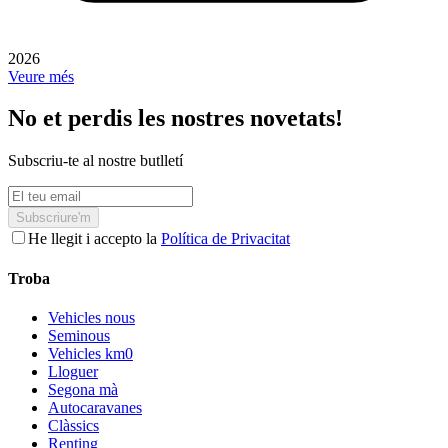
2026
Veure més
No et perdis les nostres novetats!
Subscriu-te al nostre butlletí
Subscriure'm
He llegit i accepto la
Política de Privacitat
Troba
Vehicles nous
Seminous
Vehicles km0
Lloguer
Segona mà
Autocaravanes
Clàssics
Renting