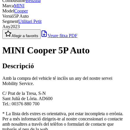
Combustible
Benzina
Marca
MINI
Model
Cooper
Versió
5P Auto
Segment
Utilitari Petit
Any
2023
Veure fitxa PDF
Afegir a favorits
MINI Cooper 5P Auto
Descripció
Amb la compra del vehicle té inclòs un any del nostre servei
Mobility Service.
C/ Prat de la Tresa, S-N
Sant Julià de Lòria. AD600
Tel.: 00376 880 700
* La llista dels extres es orientativa, pot estar incompleta o errònia.
Per a més informació dirigeix-te al nostre concessionari o contacte
amb nosaltres a través del telèfon o formulari de contacte que
trobaràs al peu de la web.