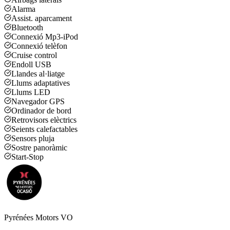
Alarma
Assist. aparcament
Bluetooth
Connexió Mp3-iPod
Connexió telèfon
Cruise control
Endoll USB
Llandes al·liatge
Llums adaptatives
Llums LED
Navegador GPS
Ordinador de bord
Retrovisors elèctrics
Seients calefactables
Sensors pluja
Sostre panoràmic
Start-Stop
Pyrénées Motors VO