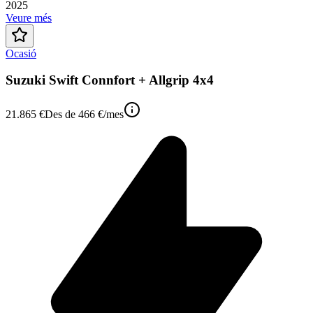
2025
Veure més
Ocasió
Suzuki Swift Connfort + Allgrip 4x4
21.865 €
Des de
466 €
/mes