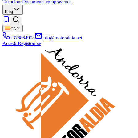
Taxacions
Documents compravenda
Blog
CA
+376864904
info@motoraldia.net
Accedir
Registrar-se