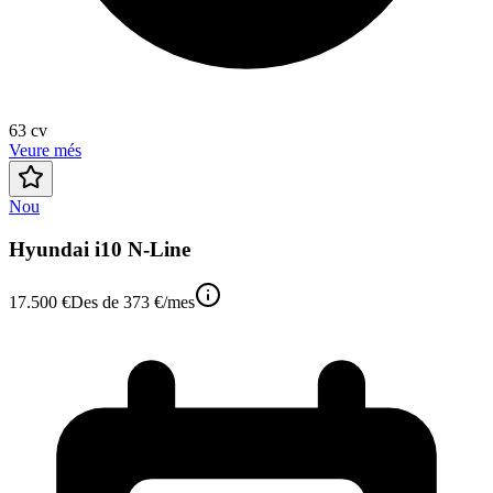
63
cv
Veure més
Nou
Hyundai i10 N-Line
17.500 €
Des de
373 €
/mes