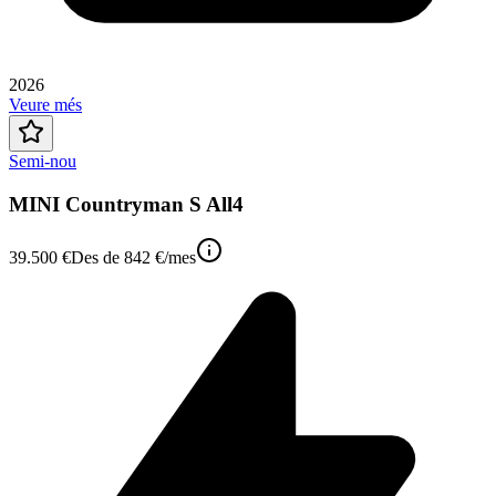
2026
Veure més
Semi-nou
MINI Countryman S All4
39.500 €
Des de
842 €
/mes