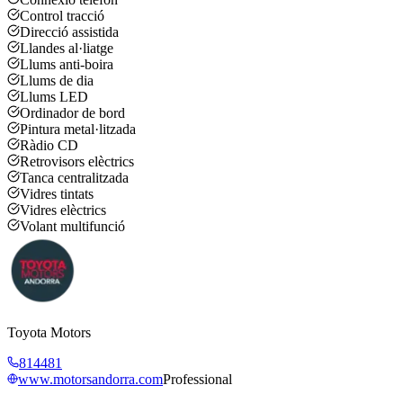
Control tracció
Direcció assistida
Llandes al·liatge
Llums anti-boira
Llums de dia
Llums LED
Ordinador de bord
Pintura metal·litzada
Ràdio CD
Retrovisors elèctrics
Tanca centralitzada
Vidres tintats
Vidres elèctrics
Volant multifunció
Toyota Motors
814481
www.motorsandorra.com
Professional