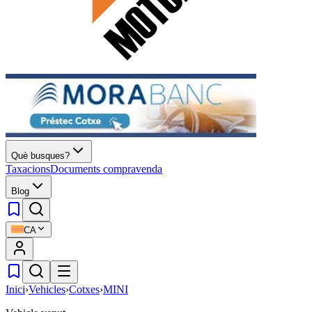
Què busques?
Taxacions
Documents compravenda
Blog
CA
Inici
›
Vehicles
›
Cotxes
›
MINI