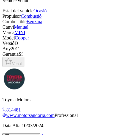
Vehicle venut
Estat del vehicle
Ocasió
Propulsor
Combustió
Combustible
Benzina
Canvi
Manual
Marca
MINI
Model
Cooper
Versió
D
Any
2011
Garantia
Sí
Venut
Toyota Motors
814481
www.motorsandorra.com
Professional
Data Alta
10/03/2024