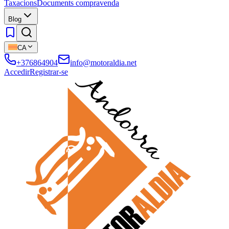
Taxacions
Documents compravenda
Blog
CA
+376864904
info@motoraldia.net
Accedir
Registrar-se