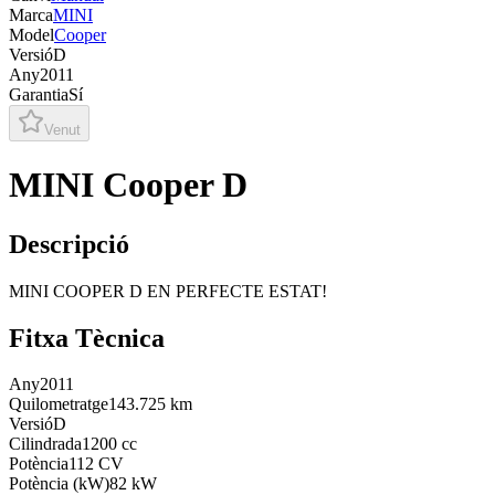
Marca
MINI
Model
Cooper
Versió
D
Any
2011
Garantia
Sí
Venut
MINI Cooper D
Descripció
MINI COOPER D EN PERFECTE ESTAT!
Fitxa Tècnica
Any
2011
Quilometratge
143.725 km
Versió
D
Cilindrada
1200 cc
Potència
112 CV
Potència (kW)
82 kW