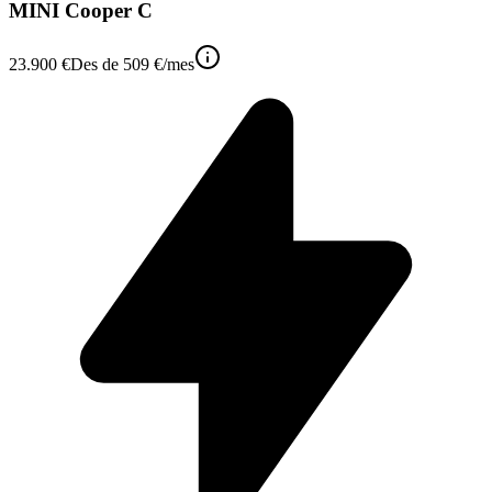
MINI Cooper C
23.900 €
Des de
509 €
/mes