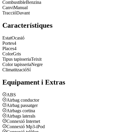
Combustible
Benzina
Canvi
Manual
Tracció
Davant
Característiques
Estat
Ocasió
Portes
4
Places
4
Color
Gris
Tipus tapisseria
Teixit
Color tapisseria
Negre
Climatització
Sí
Equipament i Extras
ABS
Airbag conductor
Airbag passatger
Airbags cortina
Airbags laterals
Connexió Internet
Connexió Mp3-iPod
Connexió telèfon