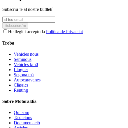
Subscriu-te al nostre butlletí
Subscriure'm
He llegit i accepto la
Política de Privacitat
Troba
Vehicles nous
Seminous
Vehicles km0
Lloguer
Segona mà
Autocaravanes
Clàssics
Renting
Sobre Motoraldia
Qui som
Taxacions
Documentació
Articles