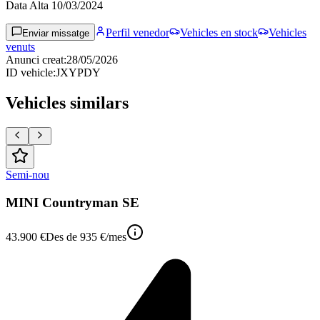
Data Alta
10/03/2024
Perfil venedor
Vehicles en stock
Vehicles
Enviar missatge
venuts
Anunci creat
:
28/05/2026
ID vehicle
:
JXYPDY
Vehicles similars
Semi-nou
MINI Countryman SE
43.900 €
Des de
935 €
/mes