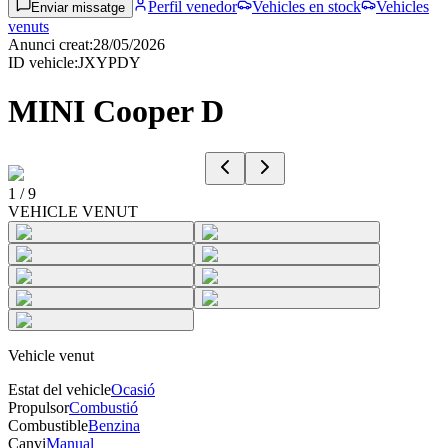
Perfil venedor
Vehicles en stock
Vehicles
Enviar missatge
venuts
Anunci creat
:
28/05/2026
ID vehicle
:
JXYPDY
MINI Cooper D
1
/
9
VEHICLE VENUT
Vehicle venut
Estat del vehicle
Ocasió
Propulsor
Combustió
Combustible
Benzina
Canvi
Manual